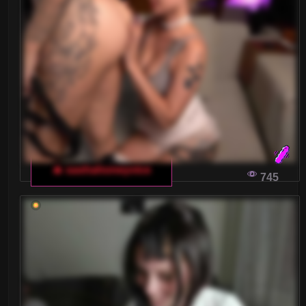
🔥 sashahoneyvice
745