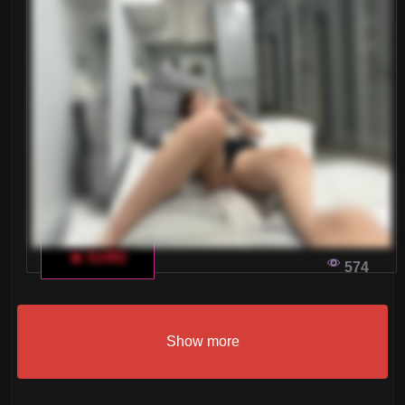
🔥 Soffi2
574
Show more