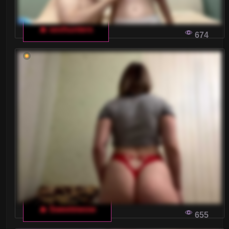
🔥 sexhunters
674
🔥 Sweetmeow
655