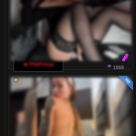
Małe piersi
Nastolatki 18+
Ogolone cipki
Owłosione cipki
Palenie
🔥 PinkFoxya
1868
Rude
HD
Sex Grupowy
Stopy Fetysz
Studentki
Umięśnione