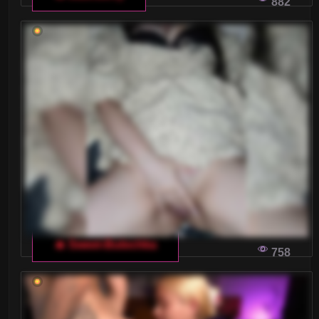
882
🔥 Sweet-Bulochka
758