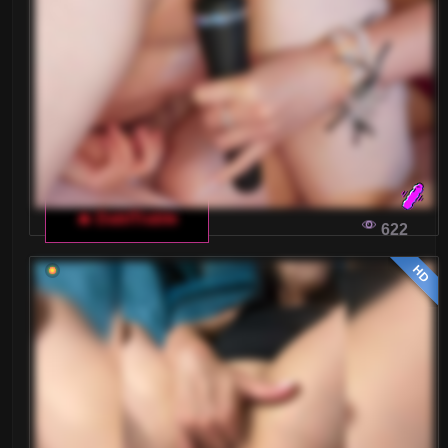
🔥 DablTrable
622
HD