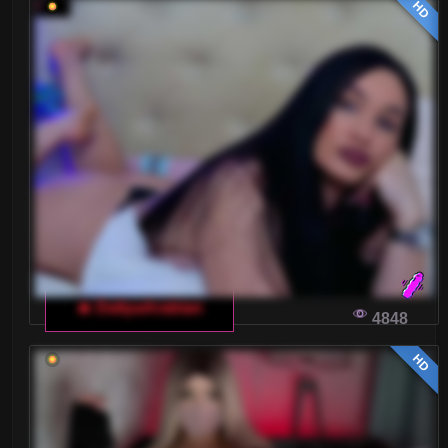
HD
Blondynki
Brunetki
Ciąża
Dojrzałe
Drobne Ciało
Duże tyłki
Gwizdy Porno
🔥 DaliyaArabian
4848
Kształtne
HD
Laski
Latynoski