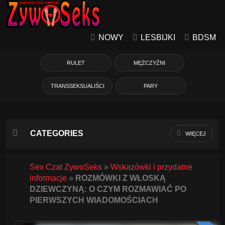
NOWY
LESBIJKI
BDSM
RULET
MĘŻCZYŹNI
TRANSSEKSUALIŚCI
PARY
CATEGORIES
WIĘCEJ
Azjatycka
Sex Czat ZywoSeks
»
Wskazówki i przydatne
informacje
»
ROZMÓWKI Z WŁOSKĄ
Babcie
DZIEWCZYNĄ: O CZYM ROZMAWIAĆ PO
PIERWSZYCH WIADOMOŚCIACH
Białe Dziewczyny