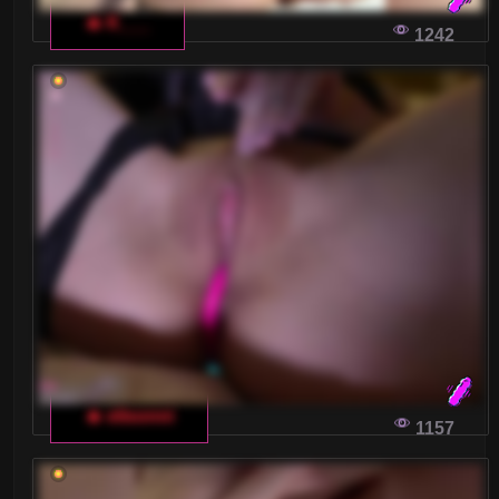
🔥 K___
Włoskie czaty dla dorosłych zyskują na
1242
popularności wśród użytkowników, którzy
szukają niezapomnianych przeżyć i intymnych
rozmów online. Oto, co sprawia, że te show są
tak wyjątkowe i co warto wiedzieć, aby w pełni
cieszyć się tą formą rozrywki.
JAK ZOSTAĆ GWIAZDĄ WŁOSKIEGO CZATU
DLA DOROSŁYCH
Zastanawiasz się, jak zdobyć popularność na
włoskim czacie dla dorosłych i zarabiać na tym
solidne pieniądze? Oto kilka praktycznych porad,
które pomogą ci rozpocząć karierę jako
🔥 elisonni
1157
webkameska modelka we Włoszech!