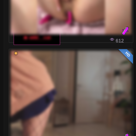
🔥 wild__cat
612
HD