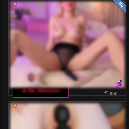
HD
🔥 Mia_Milasheva
650