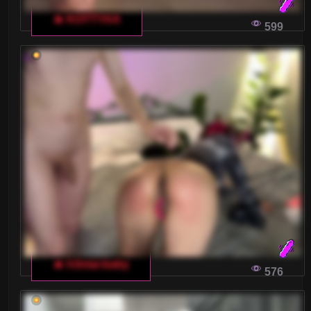
🔥 KOTTYAA
599
🔥 h3ntai-baby
576