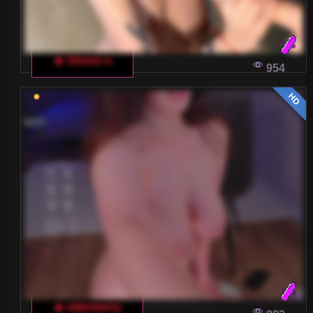
🔥 Sinner-s
954
HD
🔥 elderberry