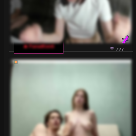
🔥 FanatKenli
727