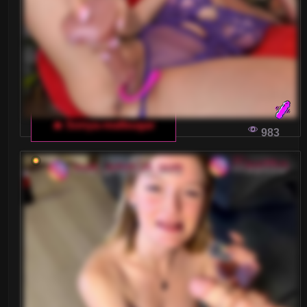
zaawansowane algorytmy i sztuczna inteligencja
wpływają na twoje doświadczenia na tych
platformach.
JAK WYBRAĆ NAJLEPSZY CZAS NA
WŁOSKI CZAT DLA DOROSŁYCH?
🔥 Sonya-reallsugar
983
Każdy, kto kiedykolwiek próbował rozmawiać
online, wie, że nie jest to takie proste, jak
mogłoby się wydawać. Aby w pełni wykorzystać
możliwości włoskiego czatu dla dorosłych, warto
zwrócić uwagę na idealny czas na rozmowę.