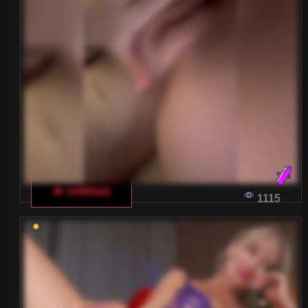
WŁOSKI CZAT DLA DOROSŁYCH: ODKRYJ
PRZEŻYCIA ONLINE NA NAJWYŻSZYM
POZIOMIE
Włoski czat dla dorosłych to miejsce, gdzie
spotykają się osoby poszukujące wyjątkowych
doznań online. Odkryj, jak za pomocą swojego
smartfona przeżyć emocjonujące chwile z
włoskimi modelkami!
🔥 vattttaaa
1115
ZAAWANSOWANE ALGORYTMY WŁOSKICH
CZATÓW DLA DOROSŁYCH: JAK DZIAŁAJĄ
REKOMENDACJE I SZTUCZNA
INTELIGENCJA
Czy kiedykolwiek zastanawiałeś się, jak włoskie
czaty dla dorosłych dobierają dla ciebie
idealnych rozmówców? Tutaj wyjaśniamy, jak