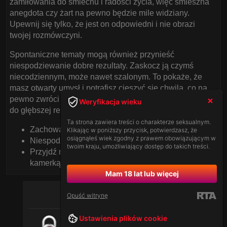
zamiłowania do śmiechu i radości życia, więc śmieszna
anegdota czy żart na pewno będzie mile widziany.
Upewnij się tylko, że jest on odpowiedni i nie obrazi
twojej rozmówczyni.
Spontaniczne tematy mogą również przynieść
niespodziewanie dobre rezultaty. Zaskocz ją czymś
niecodziennym, może nawet szalonym. To pokaże, że
masz otwarty umysł i potrafisz cieszyć się chwilą, co na
pewno zwróci jej uwagę i może okazać się katalizatorem
Weryfikacja wieku
do głębszej relacji.
Ta strona zawiera treści o charakterze seksualnym.
Zachowaj lekkie i zabawne podejście
Klikając w poniższy przycisk, potwierdzasz, że
osiągnąłeś wiek zgodny z prawem obowiązującym w
Niespodzianki mogą ożywić rozmowę
twoim kraju, umożliwiający dostęp do takich treści.
Przyjdź na nasz polski czat z modelkami przed
kamerką i baw się dobrze
Mam 18 lat lub więcej
Opuść witrynę
Ustawienia plików cookie