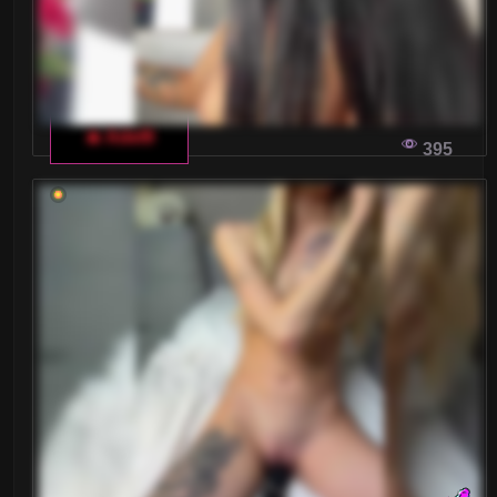
🔥 Adel9
395