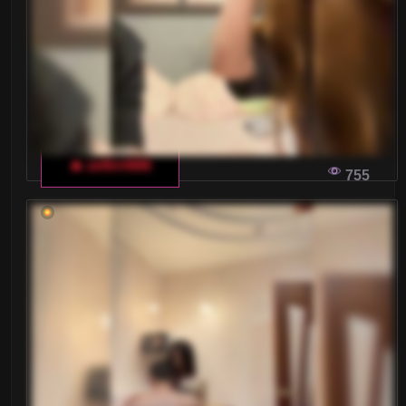
WŁOSKI CZAT DLA DOROSŁYCH:
DLACZEGO KOMFORT MA ZNACZENIE
Odkrywanie przyjemności i komfortu podczas
korzystania z włoskiego czatu dla dorosłych
może przynieść nie tylko rozrywkę, ale i
wyjątkowe doświadczenie. To idealne miejsce,
🔥 zefirrr666
755
aby spotkać interesujących ludzi i wymienić się
przemyśleniami.