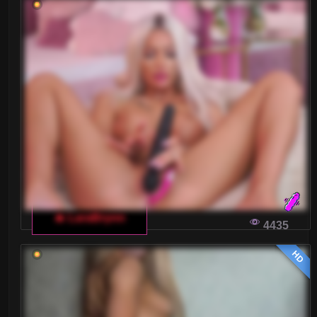
Blondynki
Brunetki
Ciąża
Dojrzałe
Drobne Ciało
Duże tyłki
Gwizdy Porno
🔥 LaraBrynn
4435
Kształtne
HD
Laski
Latynoski