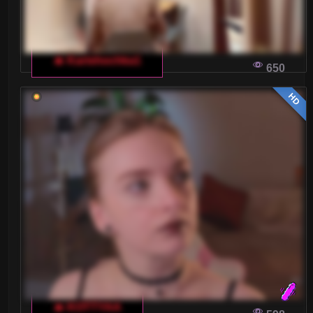
🔥 Karishochka1
650
HD
🔥 KOTTYAA