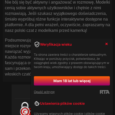
Nie bój się być aktywny i angażować w rozmowę. Modelki
cenią sobie aktywnych użytkowników i chętnie z nimi
rozmawiają. Jeśli szukasz wyjątkowego doświadczenia,
śmiało wypróbuj różne funkcje interaktywne dostępne na
platformie. A dla pełni wrażeń, oczywiście, zapraszamy na
nasz polski czat z modelkami przed kamerką!
Podsumowując, włoskie czaty dla dorosłych to nie tylko
Weryfikacja wieku
miejsce rozrywki, ale również przestrzeń, w której można
nawiązać wyjątkowe relacje i czerpać radość z interakcji.
Ta strona zawiera treści o charakterze seksualnym.
Każda rozmowa to nowa przygoda, a każda modelka to
Klikając w poniższy przycisk, potwierdzasz, że
fascynująca osoba, z którą warto spędzić czas. Spróbuj
osiągnąłeś wiek zgodny z prawem obowiązującym w
twoim kraju, umożliwiający dostęp do takich treści.
sam i przekonaj się, jak wciągający może być świat
włoskich czatów dla dorosłych.
Mam 18 lat lub więcej
Opuść witrynę
Ustawienia plików cookie
Używamy własnych plików cookie i plików cookie