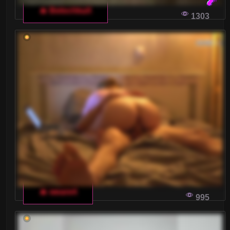
🔥 BelochkaX
Zapraszamy do odkrywania tajników włoskich
1303
czatów dla dorosłych, gdzie wirtualna rozrywka
łączy się z autentyczną włoską kulturą i
elegancją.
WŁOSKIE CZATY DLA DOROSŁYCH:
WIRTUALNE PRZYGODY, PRZEZ KTÓRE NIE
ODERWIESZ WZROKU
Włoskie czaty dla dorosłych to prawdziwe
eldorado dla tych, którzy szukają wirtualnych
przygód i intensywnych emocji. Zanurz się z nimi
w świat pełen namiętności i odkryj możliwości,
jakie oferuje technologia w świecie randek
🔥 weare4
995
online.