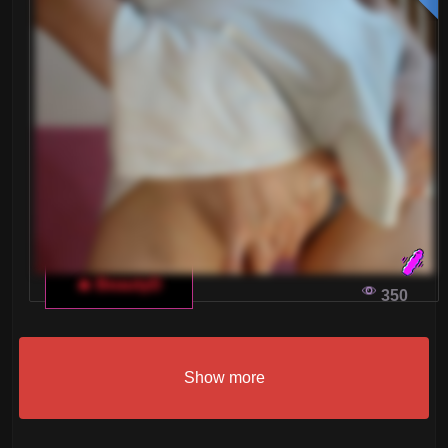
🔥 BeautyD
350
Show more