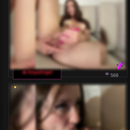
🔥 AnyaAngel
568