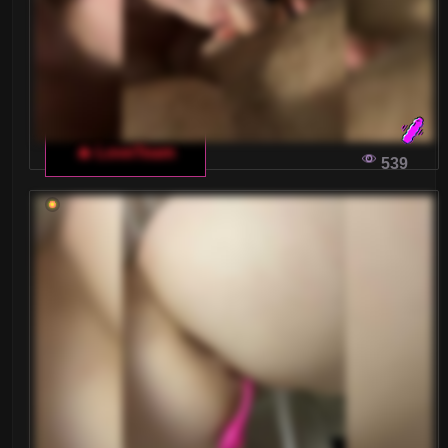
🔥 LoveTeam
539