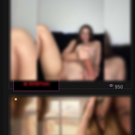
JAK ZACHOWAĆ ANONIMOWOŚĆ NA
WŁOSKIM CZACIE DLA DOROSŁYCH
Interesujesz się włoskimi czatami dla dorosłych,
ale obawiasz się o swoją prywatność? Oto kilka
praktycznych porad, jak zachować
anonimowość, korzystając z takich platform.
JAK OGLĄDAĆ I NAGRYWAĆ
PODNIECAJĄCE WŁOSKIE CZATY DLA
🔥 BABYam
950
DOROSŁYCH
Odkryj sposób na cieszenie się włoskimi czatami
dla dorosłych w pełni – nagrywaj sesje, aby móc
do nich wrócić kiedy tylko zechcesz. Dowiedź
się, jak to zrobić efektywnie i dyskretnie.