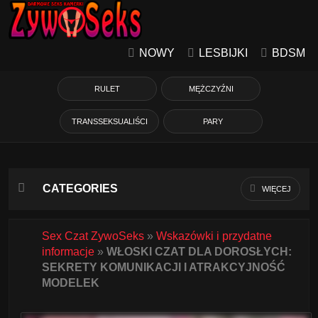
NOWY
LESBIJKI
BDSM
RULET
MĘŻCZYŹNI
TRANSSEKSUALIŚCI
PARY
CATEGORIES
WIĘCEJ
Azjatycka
Sex Czat ZywoSeks
»
Wskazówki i przydatne
informacje
»
WŁOSKI CZAT DLA DOROSŁYCH:
Babcie
SEKRETY KOMUNIKACJI I ATRAKCYJNOŚĆ
MODELEK
Białe Dziewczyny