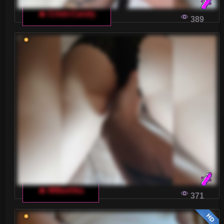
🔥 Cristi-Candy
389
🔥 Millashka
371
HD