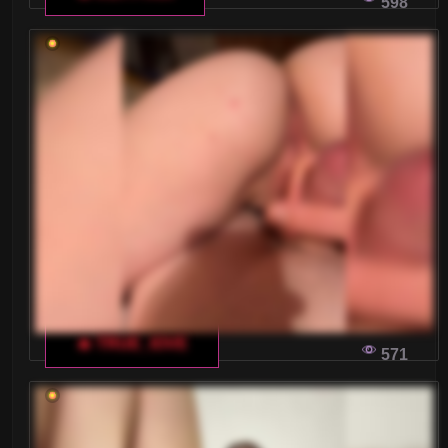
598
🔥 TRUE_IOVE
571