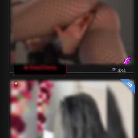
🔥 KaryCherry
434
HD