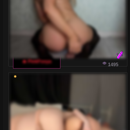
Małe piersi
Nastolatki 18+
Ogolone cipki
Owłosione cipki
Palenie
🔥 PinkFoxya
1495
Rude
Sex Grupowy
Stopy Fetysz
Studentki
Umięśnione