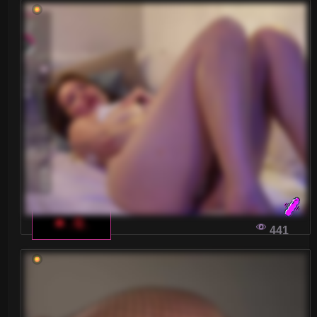
🔥 _Q_
441