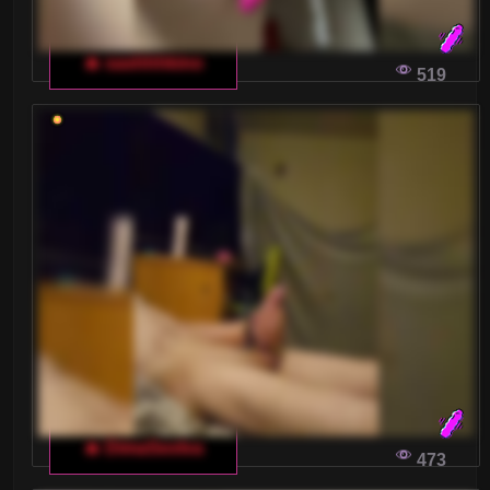
🔥 sashhhkino
519
🔥 DimaSexIva
473