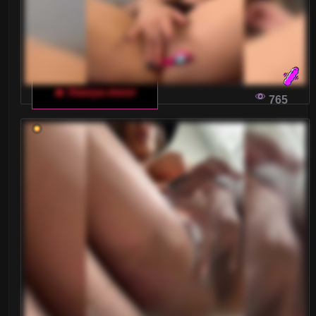
🔥 Stasya-moor
765