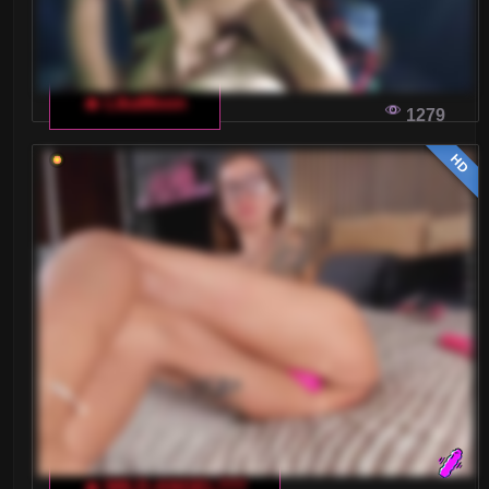
Wielkie Cyce
Wielkie Piersi
🔥 LikaMoon
Wytrysk kobiecy
1279
HD
XXL
Zabawa analna
Zabawki
Średnie cyce
Żony
EKSCYTUJĄCE TEMATY DLA PRYWATNEGO
CZATU WE WŁOSKIM ŚWIECIE
🔥 WILD-ANGEL777