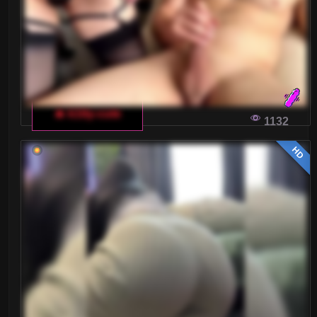
unikać, aby korzystanie z czatów było
przyjemniejsze i bardziej efektywne.
NAJLEPSZE APLIKACJE I PROGRAMY DO
WŁOSKIEGO CZATU DLA DOROSŁYCH
🔥 k1tty-cute
1132
Coraz więcej ludzi korzysta z czatów dla
dorosłych jako formy rozrywki i sposobu na
HD
poznawanie nowych osób. Ale które aplikacje i
programy są najlepsze, by cieszyć się tą formą
interakcji w języku włoskim?