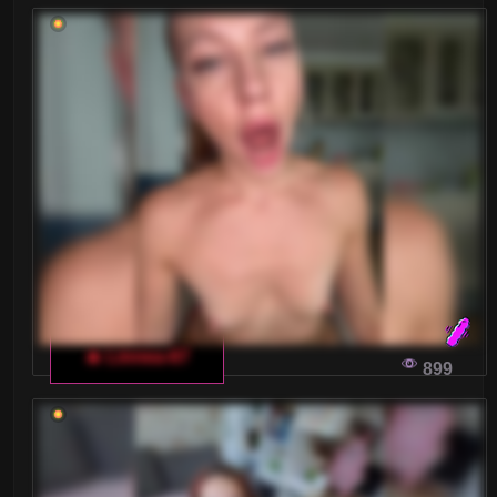
🔥 Linnea-67
899