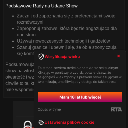
Podstawowe Rady na Udane Show
Zacznij od zapoznania się z preferencjami swojej
rozmówczyni
Zaproponuj zabawę, która będzie angażująca dla
obu stron
Używaj nowoczesnych technologii i gadżetów
Szanuj granice i upewnij się, że obie strony czują
się komfortowo
Weryfikacja wieku
Podsumowując, kluczem do udanego i niecodziennego
Ta strona zawiera treści o charakterze seksualnym.
show na włoskim czacie dla dorosłych jest wyobraźnia,
Klikając w poniższy przycisk, potwierdzasz, że
otwartość i wzajemny szacunek. Pamiętaj, że najlepsze
osiągnąłeś wiek zgodny z prawem obowiązującym w
twoim kraju, umożliwiający dostęp do takich treści.
chwile to te, które rozśmieszają, zbliżają i pozostawiają
miłe wspomnienia.
Mam 18 lat lub więcej
Opuść witrynę
Ustawienia plików cookie