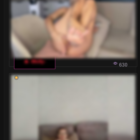
🔥 -Molly-
630