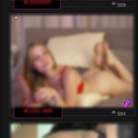
🔥 AnzuKim
589
🔥 Lina_aww
584