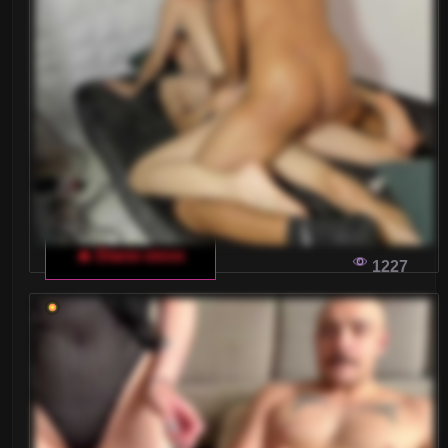
WYJĄTKOWA ATMOSFERA PODCZAS
WŁOSKIEGO SHOW DLA DOROSŁYCH
Wykreowanie niezapomnianej atmosfery jest
kluczowe dla sukcesu włoskiego czatu dla
dorosłych. Odkryj, jak stworzyć magiczne chwile,
które oczarują Twoich widzów.
🔥 Diane-sixxx
1227
WŁOSKIE CZATY DLA DOROSŁYCH: JAK
UNIKNĄĆ POKRĘTNYCH BŁĘDÓW
Czatując na włoskich platformach dla dorosłych,
często napotykamy na różne pułapki
komunikacyjne. W artykule przyjrzymy się
powszechnym błędom i podpowiemy, jak ich