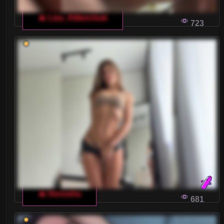
🔥 Liza_Klitorchuk
723
🔥 Horosha
681