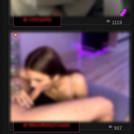
🔥 cool-party
1119
🔥 MoonBabyCouple
907