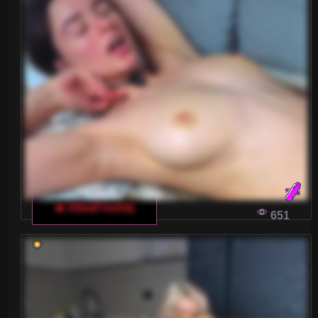
🔥 AlisaFreshly
651