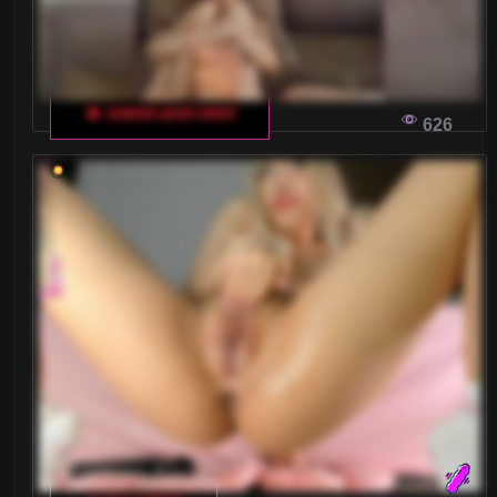
🔥 sweet-and-mint
626