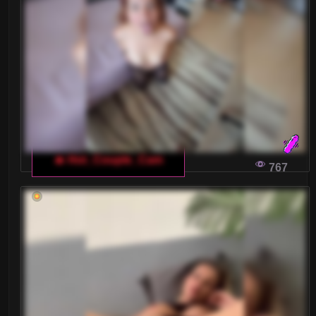
🔥 Hot_Couple_Cam
767