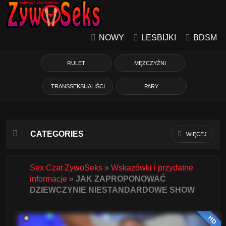
NOWY
LESBIJKI
BDSM
RULET
MĘŻCZYŹNI
TRANSSEKSUALIŚCI
PARY
CATEGORIES
WIĘCEJ
Azjatycka
Sex Czat ZywoSeks
»
Wskazówki i przydatne
informacje
»
JAK ZAPROPONOWAĆ
Babcie
DZIEWCZYNIE NIESTANDARDOWE SHOW
Białe Dziewczyny
HD