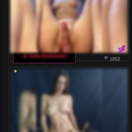
Małe piersi
Nastolatki 18+
Ogolone cipki
Owłosione cipki
🔥 Iriska-Barbariska
Palenie
1852
Rude
Sex Grupowy
Stopy Fetysz
Studentki
Umięśnione