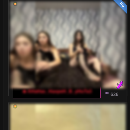
HD
🔥 AHaHac_HaxpeH_B_yHuTa3
636