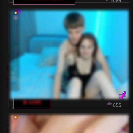
1085
🔥 svettt
855