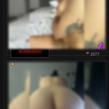
Małe piersi
Nastolatki 18+
Ogolone cipki
Owłosione cipki
Palenie
🔥 BabyDarii
2077
Rude
Sex Grupowy
Stopy Fetysz
Studentki
Umięśnione