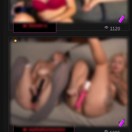
🔥 Sinner-s
1120
🔥 sashahoneyvice