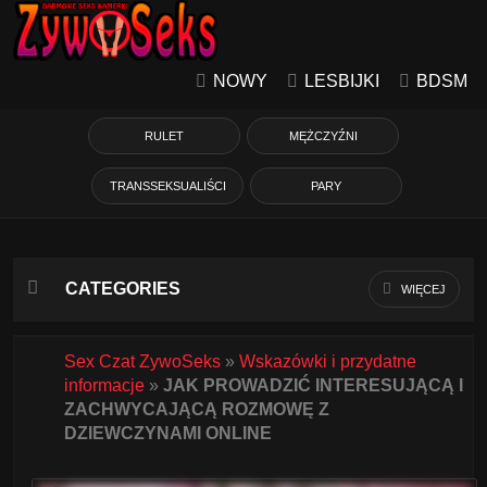
NOWY
LESBIJKI
BDSM
RULET
MĘŻCZYŹNI
TRANSSEKSUALIŚCI
PARY
CATEGORIES
WIĘCEJ
Azjatycka
Sex Czat ZywoSeks
»
Wskazówki i przydatne
informacje
»
JAK PROWADZIĆ INTERESUJĄCĄ I
Babcie
ZACHWYCAJĄCĄ ROZMOWĘ Z
DZIEWCZYNAMI ONLINE
Białe Dziewczyny