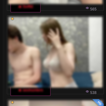
🔥 Soffi2
565
🔥 sexhunters
538
HD