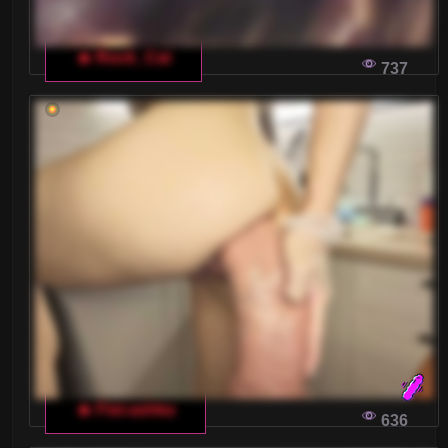
🔥 Rock_Cat
737
🔥 Fist-ashka
636