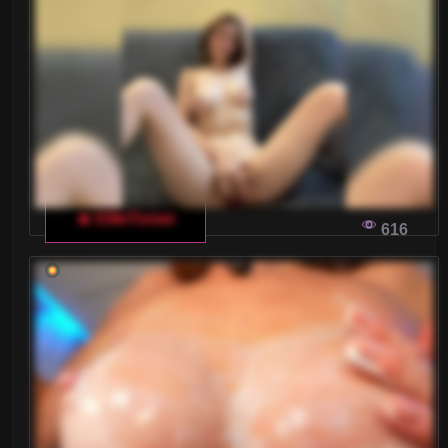
🔥 EllieTonee
616