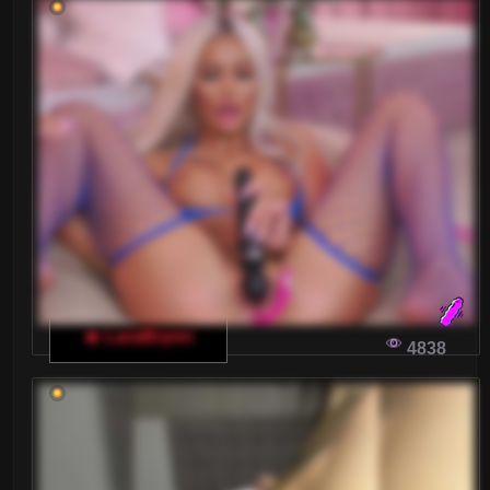
Blondynki
Brunetki
Ciąża
Dojrzałe
Drobne Ciało
Duże tyłki
Gwizdy Porno
🔥 LaraBrynn
4838
Kształtne
Laski
Latynoski