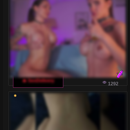
DLACZEGO WŁOSKI CZAT DLA
DOROSŁYCH MOŻE BYĆ TWOJĄ
PRZEPUSTKĄ DO MIŁOŚCI?
Zastanawiasz się, jak przyciągnąć uwagę kogoś
wyjątkowego na włoskim czacie dla dorosłych?
Oto kilka sprawdzonych sposobów, które
pomogą Ci wyróżnić się i nawiązać wartościowe
znajomości.
🔥 SexDelivery
1292
WŁOSKIE CZATY DLA DOROSŁYCH:
FENOMENALNY WZROST POPULARNOŚCI
Czy kiedykolwiek zastanawiałeś się, dlaczego
włoskie czaty dla dorosłych stają się tak
popularne? Co sprawia, że te platformy