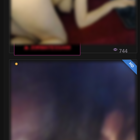
🔥 JORMATESSA69
744
HD