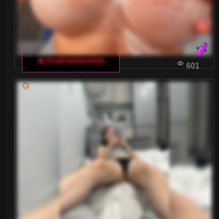
🔥 EvaFashionista
601