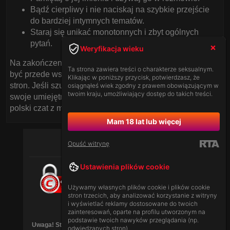
Bądź cierpliwy i nie naciskaj na szybkie przejście
do bardziej intymnych tematów.
Staraj się unikać monotonnych i zbyt ogólnych
pytań.
Weryfikacja wieku
Na zakończenie, pamiętaj, że rozmowa online powinna
Ta strona zawiera treści o charakterze seksualnym.
być przede wszystkim zabawą i przyjemnością dla obu
Klikając w poniższy przycisk, potwierdzasz, że
stron. Jeśli szukasz miejsca, gdzie możesz przetestować
osiągnąłeś wiek zgodny z prawem obowiązującym w
twoim kraju, umożliwiający dostęp do takich treści.
swoje umiejętności konwersacyjne, przyjdź na nasz
polski czat z modelkami przed kamerką!
Mam 18 lat lub więcej
Opuść witrynę
Ustawienia plików cookie
Używamy własnych plików cookie i plików cookie
stron trzecich, aby analizować korzystanie z witryny
i wyświetlać reklamy dostosowane do twoich
[
Ustawodawstwo
|
Zasady Serwisu
]
zainteresowań, oparte na profilu utworzonym na
podstawie twoich nawyków przeglądania (np.
Uwaga! Strona może zawierać treści dla dorosłych (18+),
odwiedzanych stron).