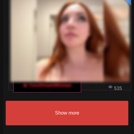
🔥 YourDreamWoman
535
Show more