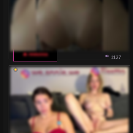
przyciągają coraz większą ilość użytkowników?
CZY WŁOSKI CZAT DLA DOROSŁYCH MOŻE
ZADOWOLIĆ NASZE FANTAZJE?
Czy włoski czat dla dorosłych może spełnić
🔥 rewuosa
nasze najskrytsze fantazje? Dlaczego tak wielu
1127
internautów zwraca się ku kamerkom i modelkom
internetowym z Włoch?