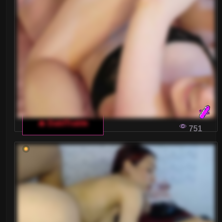
🔥 DablTrable
751