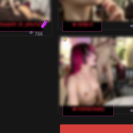
HaxpeH_B_yHuTa3
🔥 dolly-ll
766
🔥 h3ntai-baby