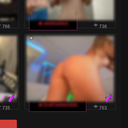
🔥 sexhunters
766
736
🔥 EvaFashionista
735
703