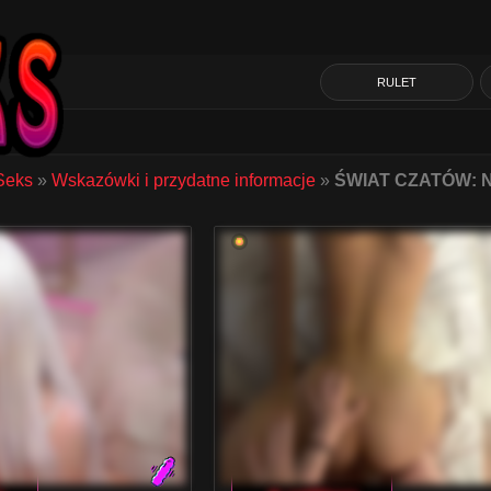
RULET
Seks
»
Wskazówki i przydatne informacje
»
ŚWIAT CZATÓW: 