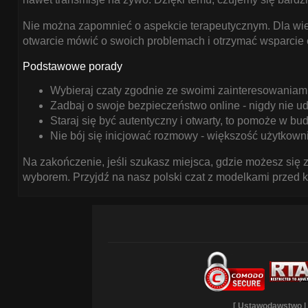
CZATU DLA
DOROSŁYCH
Nie można zapomnieć o aspekcie terapeutycznym. Dla wiel
otwarcie mówić o swoich problemach i otrzymać wsparcie
Odkryj, co naprawdę
myślą włoskie modelki o
Podstawowe porady
swoich użytkownikach
Wybieraj czaty zgodnie ze swoimi zainteresowaniami
na czatach dla
Zadbaj o swoje bezpieczeństwo online - nigdy nie u
dorosłych. Co ich
Staraj się być autentyczny i otwarty, to pomoże w bu
pociąga, a co odrzuca
Nie bój się inicjować rozmowy - większość użytkow
podczas tych intymnych
Na zakończenie, jeśli szukasz miejsca, gdzie możesz się 
rozmów?
wyborem. Przyjdź na nasz polski czat z modelkami przed k
WŁOSKI ŚWIAT
CZATÓW DLA
DOROSŁYCH:
ROZRYWKA NA
WYSOKIM POZIOMIE
[
Ustawodawstwo