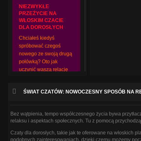
NIEZWYKŁE
PRZEŻYCIE NA
WŁOSKIM CZACIE
DLA DOROSŁYCH
Chciałeś kiedyś
spróbować czegoś
nowego ze swoją drugą
połówką? Oto jak
uczynić waszą relację
jeszcze bardziej
ekscytującą dzięki
ŚWIAT CZATÓW: NOWOCZESNY SPOSÓB NA RE
włoskiemu czatowi dla
dorosłych!
Bez wątpienia, tempo współczesnego życia bywa przytłacz
relaksu i aspektach społecznych. Tu z pomocą przychodzą c
DLACZEGO WŁOSKI
Czaty dla dorosłych, takie jak te oferowane na włoskich 
CZAT DLA
podobnych zainteresowaniach, dzięki czemu możemy poczuć