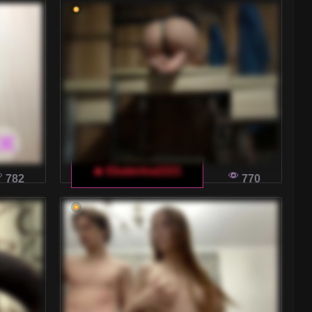
🔥 Ekaterina2221
782
770