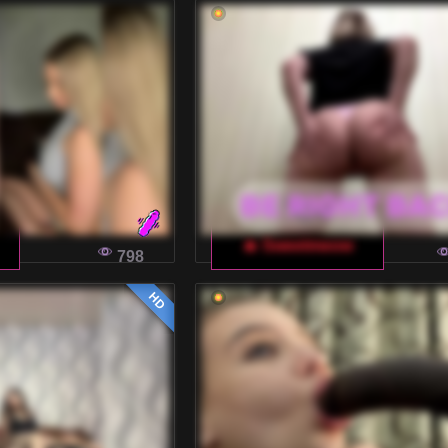
🔥 Sweetmeow
798
HD