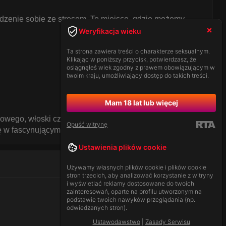
dzenie sobie ze stresem. To miejsce, gdzie możemy
Weryfikacja wieku
Ta strona zawiera treści o charakterze seksualnym.
Klikając w poniższy przycisk, potwierdzasz, że
osiągnąłeś wiek zgodny z prawem obowiązującym w
twoim kraju, umożliwiający dostęp do takich treści.
Mam 18 lat lub więcej
owego, włoski czat dla dorosłych jest doskonałym
Opuść witrynę
ię w fascynującym świecie rozmów online.
Ustawienia plików cookie
Używamy własnych plików cookie i plików cookie
stron trzecich, aby analizować korzystanie z witryny
i wyświetlać reklamy dostosowane do twoich
zainteresowań, oparte na profilu utworzonym na
podstawie twoich nawyków przeglądania (np.
odwiedzanych stron).
Ustawodawstwo
|
Zasady Serwisu