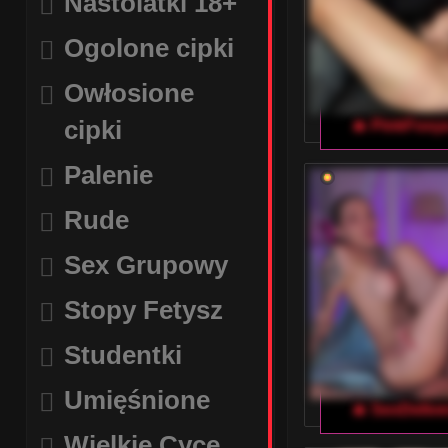
Nastolatki 18+
Ogolone cipki
Owłosione
cipki
🔥 PinkFoxy
Palenie
Rude
Sex Grupowy
Stopy Fetysz
Studentki
Umięśnione
🔥 SexDelive
Wielkie Cyce