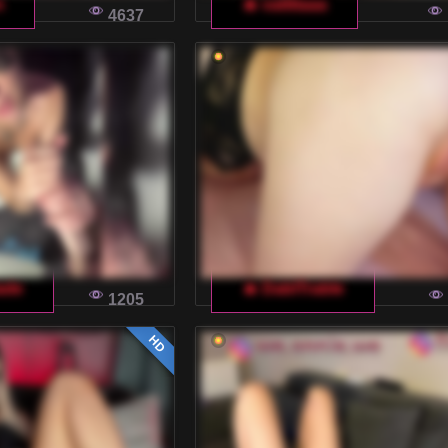
n
🔥 vattttaaa
4637
ade
🔥 DablTrable
1205
HD