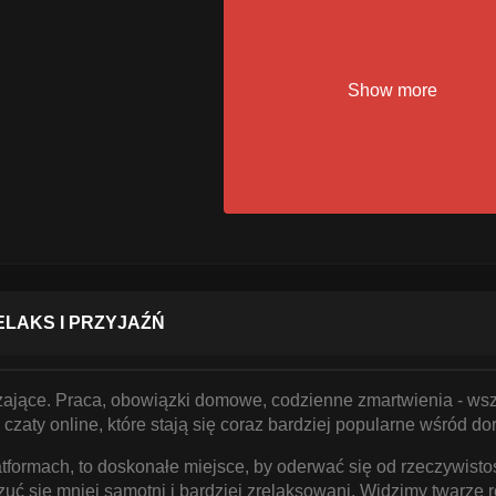
Show more
LAKS I PRZYJAŹŃ
ające. Praca, obowiązki domowe, codzienne zmartwienia - wsz
zaty online, które stają się coraz bardziej popularne wśród do
platformach, to doskonałe miejsce, by oderwać się od rzeczywis
 się mniej samotni i bardziej zrelaksowani. Widzimy twarze 