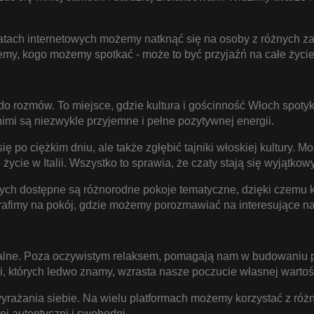
atach internetowych możemy natknąć się na osoby z różnych za
emy, kogo możemy spotkać - może to być przyjaźń na całe życi
a do rozmów. To miejsce, gdzie kultura i gościnność Włoch spot
nimi są niezwykle przyjemne i pełne pozytywnej energii.
ę po ciężkim dniu, ale także zgłębić tajniki włoskiej kultury.
 życie w Italii. Wszystko to sprawia, że czaty stają się wyjąt
ych dostępne są różnorodne pokoje tematyczne, dzięki czemu ka
atrafimy na pokój, gdzie możemy porozmawiać na interesujące na
ne. Poza oczywistym relaksem, pomagają nam w budowaniu poc
, których ledwo znamy, wzrasta nasze poczucie własnej wartoś
yrażania siebie. Na wielu platformach możemy korzystać z różnyc
ej autentyczni i swobodni.