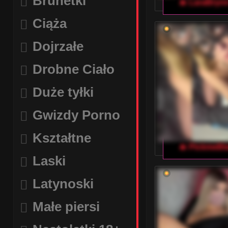
Brunetki
🔥 LaraBryn
Ciąża
Dojrzałe
Drobne Ciało
Duże tyłki
Gwizdy Porno
Kształtne
🔥 PickmeBl
Laski
Latynoski
Małe piersi