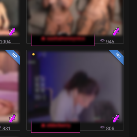
🔥 sashahoneyvice
1004
945
HD
HD
🔥 elderberry
831
806