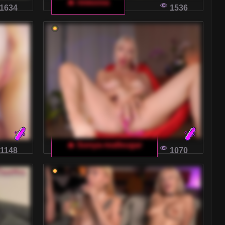
🔥 rewuosa
1634
1536
🔥 Sonya-reallsugar
1148
1070