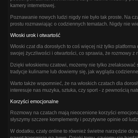
DOROSŁYCH
kamery internetowej.
ROZPALĄ KAŻDĄ
ROZMOWĘ?
Poznawanie nowych ludzi nigdy nie było tak proste. Na cz
prostu rozmawiając o codziennych tematach. Nigdy nie wi
Włoski czat dla
dorosłych może być
Włoski urok i otwartość
ekscytującym miejscem,
Włoski czat dla dorosłych to coś więcej niż tylko platform
ale jak utrzymać
swojej życzliwości i otwartości, co sprawia, że rozmowy z 
zainteresowanie
modelki przez dłuższy
Dzięki włoskiemu czatowi, możemy nie tylko zrelaksować si
czas? Poniżej
tradycje kulinarne lub dowiemy się, jak wygląda codzienne
znajdziesz kilka
Warto także wspomnieć, że na włoskich czatach dla dorosł
wskazówek, jak
interesuje nas muzyka, sztuka, czy sport - z pewnością n
zachować dynamikę i
Korzyści emocjonalne
zaangażowanie w
rozmowie.
Rozmowy na czatach mają nieocenione korzyści emocjonal
słyszymy szczere komplementy i pozytywne opinie od ludzi
W dodatku, czaty online to również świetne narzędzie do w
CZAR WŁOSKIEGO
nawet transmisje na żywo. Dzięki temu, czujemy się bardzi