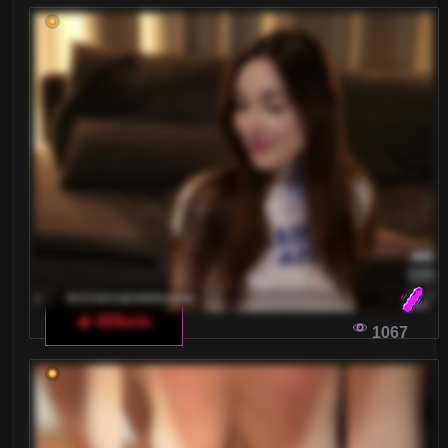
🔥 Willoris
1067