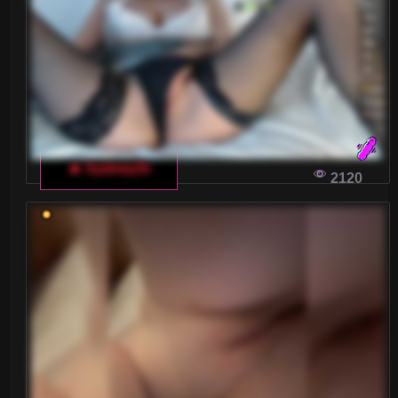
Małe piersi
Nastolatki 18+
Ogolone cipki
Owłosione cipki
🔥 SydneySi
Palenie
2120
Rude
Sex Grupowy
Stopy Fetysz
Studentki
Umięśnione