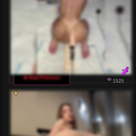
CZY ITALIJA NA SŁODKO I NA OSTRO:
PRZEWODNIK PO WŁOSKIM CZACIE DLA
DOROSŁYCH
We Włoszech, kraju pełnym pasji i emocji, czaty
dla dorosłych stają się coraz bardziej popularne.
Jak znaleźć swoją ulubioną włoską modelkę i co
sprawia, że włoski czat dla dorosłych jest
wyjątkowy? Przyjrzyjmy się temu bliżej.
🔥 Bad-Princess
1525
JAK WYBRAĆ IDEALNĄ ROLĘ DLA SIEBIE:
WŁOSKI CZAT DLA DOROSŁYCH Z DRUGIEJ
STRONY KAMERKI
Zastanawialiście się kiedyś, jak wybrać
odpowiednią rolę do odegrania na włoskim
czacie dla dorosłych? Ten artykuł pomoże wam
zrozumieć, jak dobierać role i czerpać z tego