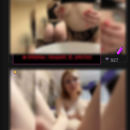
🔥 AHaHac_HaxpeH_B_yHuTa3
927