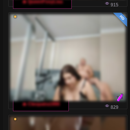
🔥 QueenFoxyLisa
915
HD
🔥 Cleopatra1990
829