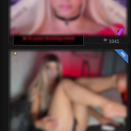
🔥 In-your-fucking-mind
1041
HD