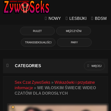
NOWY
LESBIJKI
BDSM
RULET
MĘŻCZYŹNI
TRANSSEKSUALIŚCI
PARY
CATEGORIES
WIĘCEJ
Azjatycka
Sex Czat ZywoSeks
»
Wskazówki i przydatne
informacje
»
WE WŁOSKIM ŚWIECIE WIDEO
Babcie
CZATÓW DLA DOROSŁYCH
Białe Dziewczyny