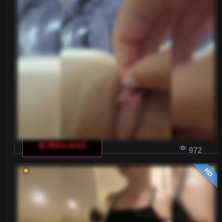
🔥 Mary-ana1
972
HD