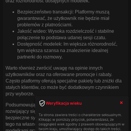
oraz różnorodność dostępnych modelek.
Bezpieczeństwo transakcji: Platformy muszą
gwarantować, że użytkownik nie będzie miał
problemów z płatnościami.
Jakość wideo: Wysoka rozdzielczość i stabilne
połączenie to podstawa udanej sesji czatu.
Dostępność modelek: Im większa różnorodność,
tym większa szansa na znalezienie idealnej
partnerki do rozmowy.
Warto również zwrócić uwagę na opinie innych
użytkowników oraz na oferowane promocje i rabaty.
Często platformy oferują specjalne pakiety lub zniżki dla
stałych klientów, co może być dodatkowym czynnikiem
przy wyborze.
Weryfikacja wieku
Podsumowując, włoski czat dla dorosłych to dynamicznie
rozwijający się sektor, którego sercem są sprawne i
Ta strona zawiera treści o charakterze seksualnym.
bezpieczne systemy płatności. Jeśli chcesz doświadczyć
Klikając w poniższy przycisk, potwierdzasz, że
tego na własnej skórze, przyjdź na nasz polski czat z
osiągnąłeś wiek zgodny z prawem obowiązującym w
twoim kraju, umożliwiający dostęp do takich treści.
modelkami przed kamerką i odkryj pełnię emocji tego typu