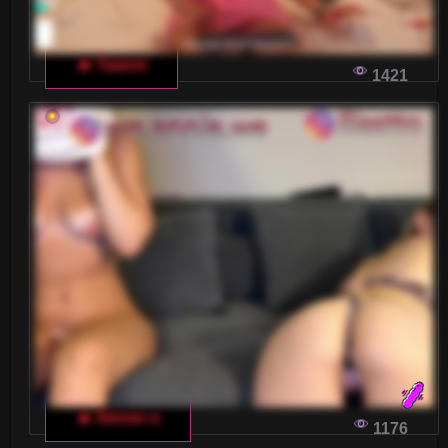
🔥 Taanni
1421
🔥 Sinner-s
1176