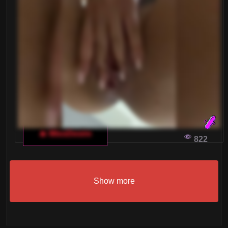
🔥 MissDesire
822
Show more