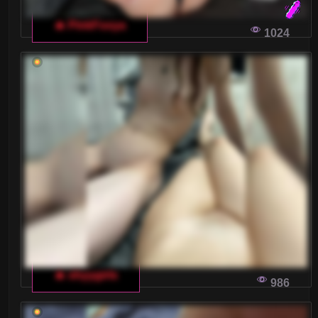
🔥 PinkFoxya
1024
🔥 shyygirls
986