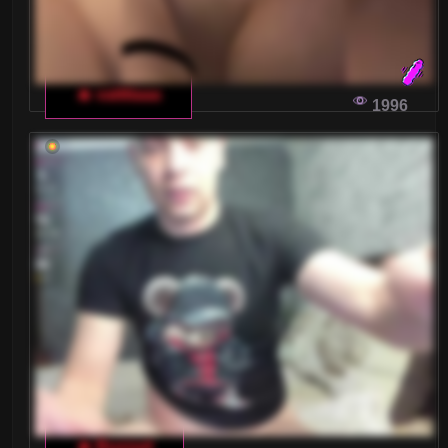
Wielkie Cyce
Wielkie Piersi
🔥 vattttaaa
Wytrysk kobiecy
1996
XXL
Zabawa analna
Zabawki
Średnie cyce
Żony
WŁOSKI CZAT DLA DOROSŁYCH: JAK
WYBRAĆ NAJLEPSZE APLIKACJE
🔥 Buzzyd