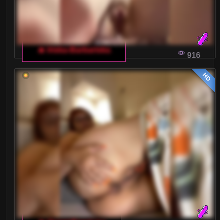
🔥 Iriska-Barbariska
916
HD