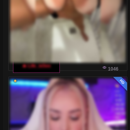
🔥 Life_isSex
1046
HD