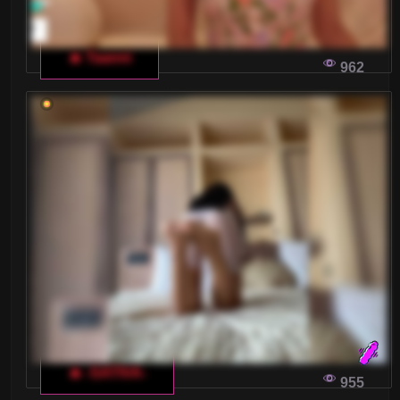
🔥 Taanni
962
🔥 -SATIVA-
955