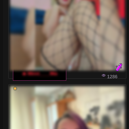
SEKRETY SUKCESU W CZATACH
EROTYCZNYCH
Zanurz się w emocjonujący świat włoskich
czatów dla dorosłych! Oto garść porad, które
pomogą Ci w pełni korzystać z nich, uzyskać
maksimum przyjemności i po prostu świetnie się
bawić.
NIE TYLKO ROZMOWA: CO KOBIETY
🔥 Minni____Mia
1286
NAPRAWDĘ CENIĄ W KLIENTACH
WŁOSKIEGO CZATU DLA DOROSŁYCH
W świecie wirtualnych rozmów dorosłych, klienci
często zastanawiają się, co naprawdę przyciąga
uwagę kobiet na włoskich czatach. Oto sekrety i
porady, jak stać się tym wyjątkowym klientem,
który zostaje zapamiętany.