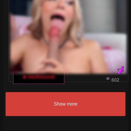
🔥 twofiresouls
602
Show more