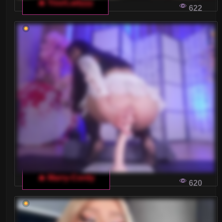
🔥 YourLadyyy
622
🔥 Marry-Cordy
620