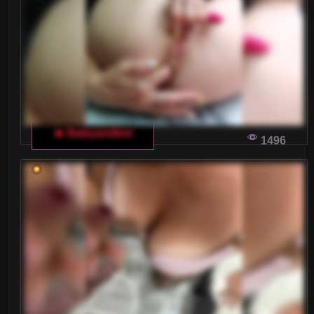
Małe piersi
Nastolatki 18+
Ogolone cipki
Owłosione cipki
🔥 Babyandkot
Palenie
1496
Rude
Sex Grupowy
Stopy Fetysz
Studentki
Umięśnione