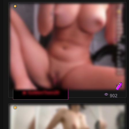
🔥 GoldenTeen20
902