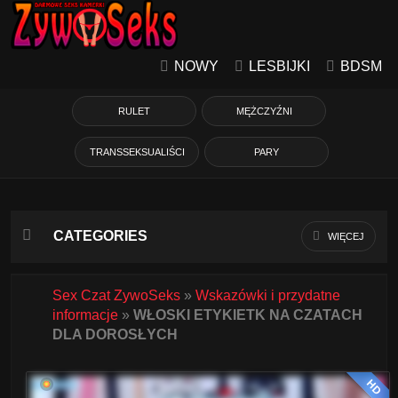
NOWY
LESBIJKI
BDSM
RULET
MĘŻCZYŹNI
TRANSSEKSUALIŚCI
PARY
CATEGORIES
WIĘCEJ
Azjatycka
Sex Czat ZywoSeks
»
Wskazówki i przydatne
informacje
»
WŁOSKI ETYKIETK NA CZATACH
Babcie
DLA DOROSŁYCH
Białe Dziewczyny
HD