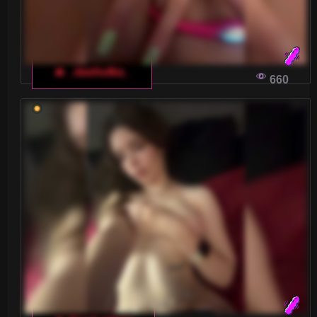
🔥 _dashulka_
660