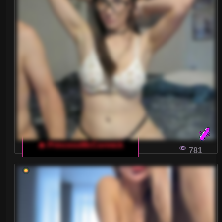
🔥 PrincessMcCormick
781