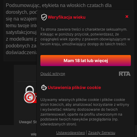
Podsumowując, etykieta na włoskich czatach dla
dorosłych, podobnie jak na każdej innej platformie, opiera
Weryfikacja wieku
się na wzajemnym szacunku i dobrych manierach. Dzięki
temu twoje interakcje będą bardziej owocne i
Ta strona zawiera treści o charakterze seksualnym.
satysfakcjonujące. Pamiętaj, że w naszym polskim czacie
Klikając w poniższy przycisk, potwierdzasz, że
z modelkami przed kamerką także przestrzegamy
osiągnąłeś wiek zgodny z prawem obowiązującym w
twoim kraju, umożliwiający dostęp do takich treści.
podobnych zasad, aby zapewnić ci jak najlepsze
doświadczenia.
Mam 18 lat lub więcej
Opuść witrynę
Ustawienia plików cookie
Używamy własnych plików cookie i plików cookie
stron trzecich, aby analizować korzystanie z witryny
i wyświetlać reklamy dostosowane do twoich
[
Ustawodawstwo
|
Zasady Serwisu
]
zainteresowań, oparte na profilu utworzonym na
podstawie twoich nawyków przeglądania (np.
Uwaga! Strona może zawierać treści dla dorosłych (18+),
odwiedzanych stron).
Ustawodawstwo
|
Zasady Serwisu
więc jest przeznaczona tylko dla dorosłych.