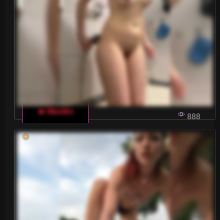
🔥 Masiko
888