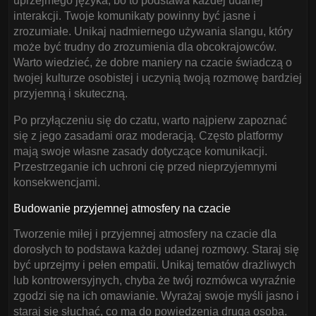
uprzejmego języka, bo to podstawa każdej udanej
interakcji. Twoje komunikaty powinny być jasne i
zrozumiałe. Unikaj nadmiernego używania slangu, który
może być trudny do zrozumienia dla obcokrajowców.
Warto wiedzieć, że dobre maniery na czacie świadczą o
twojej kulturze osobistej i uczynią twoją rozmowę bardziej
przyjemną i skuteczną.
Po przyłączeniu się do czatu, warto najpierw zapoznać
się z jego zasadami oraz moderacją. Często platformy
mają swoje własne zasady dotyczące komunikacji.
Przestrzeganie ich uchroni cię przed nieprzyjemnymi
konsekwencjami.
Budowanie przyjemnej atmosfery na czacie
Tworzenie miłej i przyjemnej atmosfery na czacie dla
dorosłych to podstawa każdej udanej rozmowy. Staraj się
być uprzejmy i pełen empatii. Unikaj tematów drażliwych
lub kontrowersyjnych, chyba że twój rozmówca wyraźnie
zgodzi się na ich omawianie. Wyrażaj swoje myśli jasno i
staraj się słuchać, co ma do powiedzenia druga osoba.