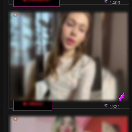
1403
Włoski czat dla dorosłych staje się coraz bardziej
popularny wśród internautów. Zastanawiasz się,
dlaczego? Oto kilka powodów, które sprawiają,
że ta forma rozrywki przyciąga uwagę wielu
użytkowników.
NIEZAPOMNIANA PRZYGODA NA WŁOSKIM
CZACIE DLA DOROSŁYCH
Zanurz się w ekscytujący świat włoskich
streamerów na czatach dla dorosłych i poznaj
topowych mężczyzn, którzy przyciągają uwagę
widzów z całego świata.
🔥 nikaxx
1321
WŁOSKA PRZYGODA DLA DOROSŁYCH: