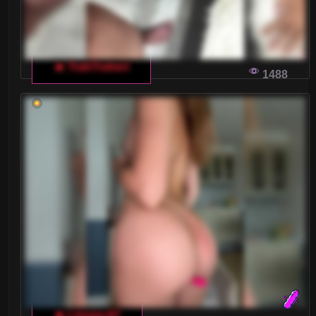
Wielkie Cyce
Wielkie Piersi
🔥 TrahTraheri
Wytrysk kobiecy
1488
XXL
Zabawa analna
Zabawki
Średnie cyce
Żony
DLACZEGO WŁOSKI CZAT DLA
DOROSŁYCH PODBIJA INTERNET?
🔥 Linnea-67