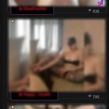
🔥 AlisaFreshly
836
🔥 Happy_couple
795