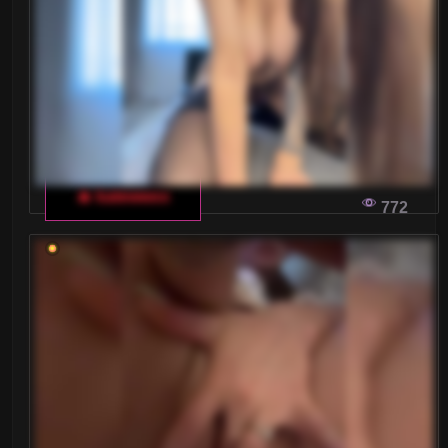
🔥 katewwxx
772