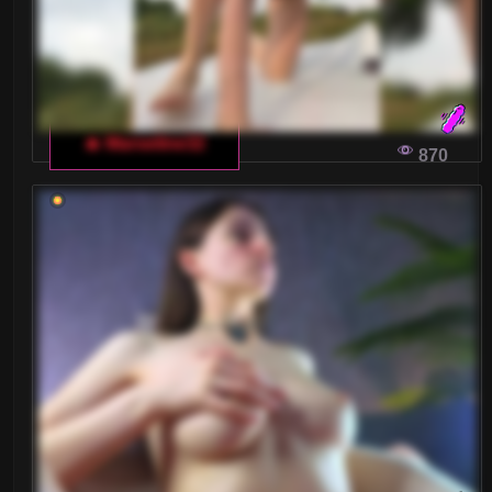
🔥 Marseline32
870