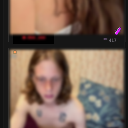
🔥 dee_zee
417