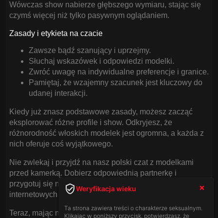
Wówczas show nabierze głębszego wymiaru, stając się
czymś więcej niż tylko pasywnym oglądaniem.
Zasady i etykieta na czacie
Zawsze bądź szanujący i uprzejmy.
Słuchaj wskazówek i odpowiedzi modelki.
Zwróć uwagę na indywidualne preferencje i granice.
Pamiętaj, że wzajemny szacunek jest kluczowy do
udanej interakcji.
Kiedy już znasz podstawowe zasady, możesz zacząć
eksplorować różne profile i show. Odkryjesz, że
różnorodność włoskich modelek jest ogromna, a każda z
nich oferuje coś wyjątkowego.
Nie zwlekaj i przyjdź na nasz polski czat z modelkami
przed kamerką. Dobierz odpowiednią partnerkę i
przygotuj się na podróż przez najgorętsze zakątki
Weryfikacja wieku
internetowych show dla dorosłych.
Ta strona zawiera treści o charakterze seksualnym.
Teraz, mając na uwadze wszystkie nasze wskazówki,
Klikając w poniższy przycisk, potwierdzasz, że