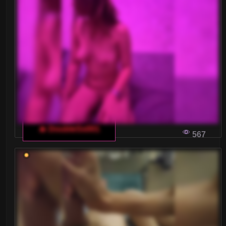
tych chwil na własnej skórze.
DLACZEGO WŁOSKI CZAT DLA
DOROSŁYCH JEST IDEALNYM MIEJSCEM
NA ZACZĘCIE PRZYGODY Z WEBCAM-
SEXEM
Dla tych, którzy chcą rozpocząć karierę w
świecie erotycznych wideoczatach, włoski czat
🔥 DoubleSs001
dla dorosłych może okazać się kluczowym
567
miejscem startu. Z tego artykułu dowiesz się,
dlaczego warto spróbować swoich sił właśnie
tam oraz jak się do tego przygotować.
JAK KORZYSTAĆ Z WŁOSKIEGO CZATU
DLA DOROSŁYCH, ABY BUDOWAĆ