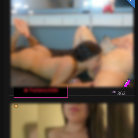
🔥 FarianaJulie
363