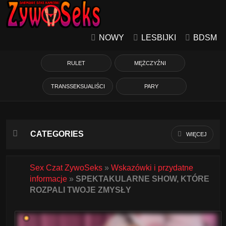
NOWY
LESBIJKI
BDSM
RULET
MĘŻCZYŹNI
TRANSSEKSUALIŚCI
PARY
CATEGORIES
WIĘCEJ
Azjatycka
Sex Czat ZywoSeks
»
Wskazówki i przydatne
informacje
»
SPEKTAKULARNE SHOW, KTÓRE
Babcie
ROZPALI TWOJE ZMYSŁY
Białe Dziewczyny