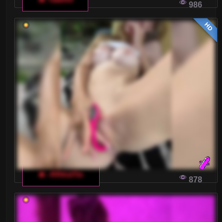
986
Włoski czat dla dorosłych zyskuje na
HD
popularności, a użytkownicy nieustannie
poszukują nowych tematów, które ożywią ich
konwersacje. Dziś przyjrzymy się, jakie
zagadnienia i słowa kluczowe są najczęściej
wyszukiwane, gdy wchodzą na te
kontrowersyjne, ale niezwykle popularne
platformy.
NAJROMANTYCZNIEJSZE MOMENTY Z
WŁOSKIEGO CZATU DLA DOROSŁYCH
Włochy to kraj miłości i romantyzmu, a włoski
🔥 -AfricaYa-
878
czat dla dorosłych jest miejscem, gdzie te
uczucia przeplatają się z intensywnymi
emocjami. Przyjdź na nasz polski czat z
modelkami przed kamerką, aby poznać magię