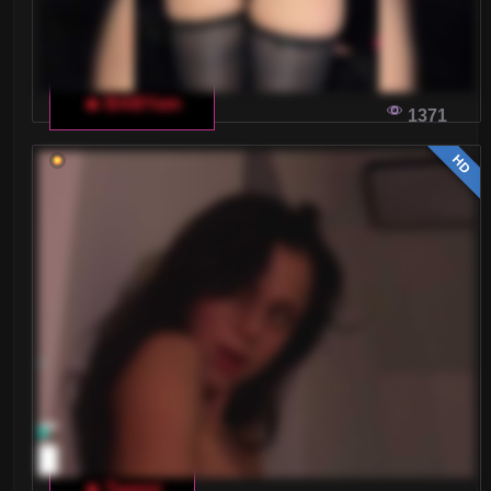
Wielkie Cyce
Wielkie Piersi
🔥 BABYam
Wytrysk kobiecy
1371
HD
XXL
Zabawa analna
Zabawki
Średnie cyce
Żony
GOTYWY WŁOSKIEGO CZATU DLA
DOROSŁYCH: JAKIE TEMATY KRÓLUJĄ?
🔥 Taanni