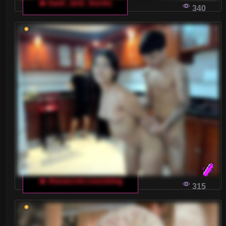
🔥 bast_and_buckz
340
🔥 thesecret-coocking
315