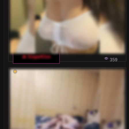
🔥 SugarKiss
359