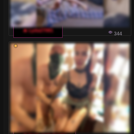
🔥 Lyda27081
344