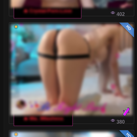
🔥 Crystal-Porn-Love
402
HD
🔥 Mia_Milasheva
380
HD