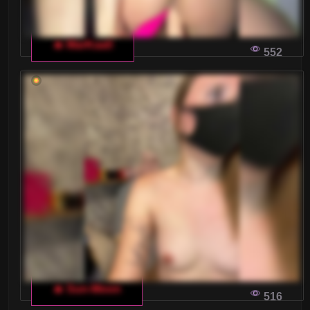
🔥 MarKaa0
552
🔥 Sun-Moon
516