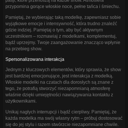
pasji, które przenoszą na każde show. Atmosfera
przypomina gorące włoskie noce, pełne tańca i śmiechu.
Pamiętaj, że wybierając taką modelkę, zapewniasz sobie
wyjątkowe emocje i intensywność, która trudno znaleźć
gdzie indziej. Pamiętaj o tym, aby być aktywnym
uczestnikiem – rozmawiaj z modelkami, komplementuj,
bądź uprzejmy. Twoje zaangażowanie znacząco wpłynie
na przebieg show.
Spersonalizowana interakcja
Jednym z kluczowych elementów, który sprawia, że show
jest bardziej emocjonujące, jest interakcja z modelką.
Włoskie modelki na czatach dla dorosłych są znane z
tego, że potrafią stworzyć niezapomnianą atmosferę
właśnie dzięki umiejętności nawiązywania kontaktu z
użytkownikami.
Unikaj nagłych interrupcji i bądź cierpliwy. Pamiętaj, że
każda modelka ma swój własny rytm – próbuj dostosować
się do jej stylu i razem stwórzcie niezapomniane chwile.