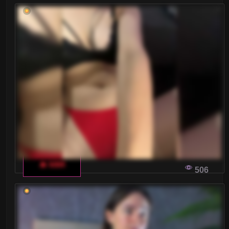
🔥 kiti4
506