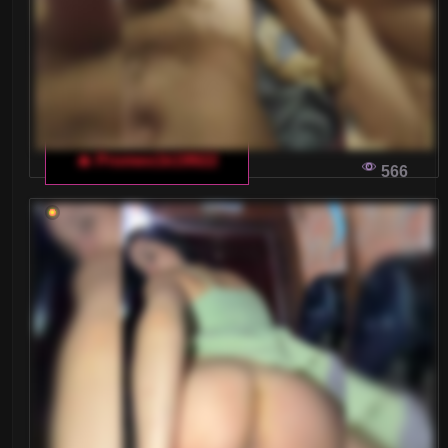
DŁUGOTERMINOWE RELACJE
Czy da się znaleźć miłość w internecie?
Oczywiście, że tak! Oto kilka praktycznych
wskazówek, jak używać włoskiego czatu dla
dorosłych, by nawiązać głębokie i trwałe relacje.
🔥 Promes1k19922
566
WŁOSKI CZAT DLA DOROSŁYCH: JAK
ODNALEŹĆ SIEBIE I CIESZYĆ SIĘ CHWILĄ
W dobie cyfryzacji i globalizacji, internet oferuje
nam nieograniczone możliwości poznawania
nowych ludzi i eksplorowania swoich pragnień.
Jak więc można w pełni wykorzystać włoski czat
dla dorosłych i czerpać radość z chwil
spędzanych na takich platformach?