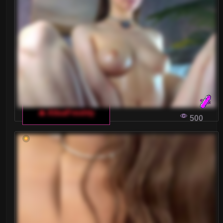
🔥 AlisaFreshly
500