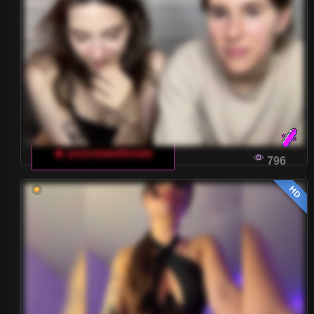
🔥 yoursweettreats
796
HD