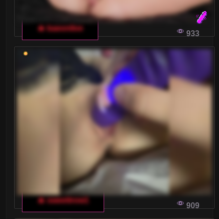
🔥 baeonlive
933
🔥 sweettrow1
909