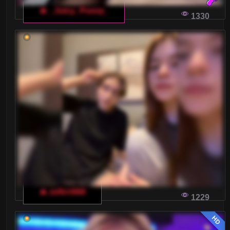
🔥 _Juicy_Pussy_
Marzysz o rozpoczęciu własnej przygody z
1330
erotycznymi streamami na włoskim czacie dla
dorosłych, ale nie wiesz od czego zacząć? Ten
artykuł podpowie ci, jak wybrać odpowiedni
sprzęt i na co zwrócić uwagę, aby osiągnąć
sukces.
DLACZEGO MĘŻCZYŹNI WYBIERAJĄ
WŁOSKI CZAT DLA DOROSŁYCH DO
POSZUKIWANIA PARTNERKI
Dlaczego mężczyźni coraz częściej wybierają
włoski czat dla dorosłych do poszukiwania
partnerki? Odpowiedź może Was zaskoczyć.
🔥 zefirrr666
1229
HD