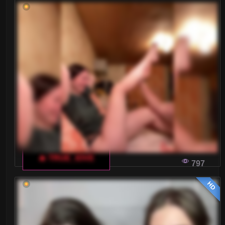
🔥 TRUE_IOVE
797
HD