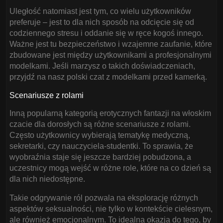
Uległość natomiast jest tym, co wielu użytkowników
preferuje – jest to dla nich sposób na odcięcie się od
codziennego stresu i oddanie się w ręce kogoś innego.
Ważne jest tu bezpieczeństwo i wzajemne zaufanie, które
zbudowane jest między użytkownikami a profesjonalnymi
modelkami. Jeśli marzysz o takich doświadczeniach,
przyjdź na nasz polski czat z modelkami przed kamerką.
Scenariusze z rolami
Inną popularną kategorią erotycznych fantazji na włoskim
czacie dla dorosłych są różne scenariusze z rolami.
Często użytkownicy wybierają tematykę medyczną,
sekretarki, czy nauczyciela-studentki. To sprawia, że
wyobraźnia staje się jeszcze bardziej pobudzona, a
uczestnicy mogą wejść w różne role, które na co dzień są
dla nich niedostępne.
Takie odgrywanie ról pozwala na eksplorację różnych
aspektów seksualności, nie tylko w kontekście cielesnym,
ale również emocjonalnym. To idealna okazja do tego, by