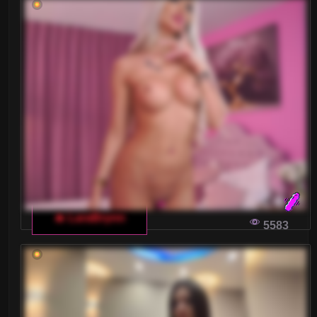
Blondynki
Brunetki
Ciąża
Dojrzałe
Drobne Ciało
Duże tyłki
Gwizdy Porno
🔥 LaraBrynn
5583
Kształtne
Laski
Latynoski