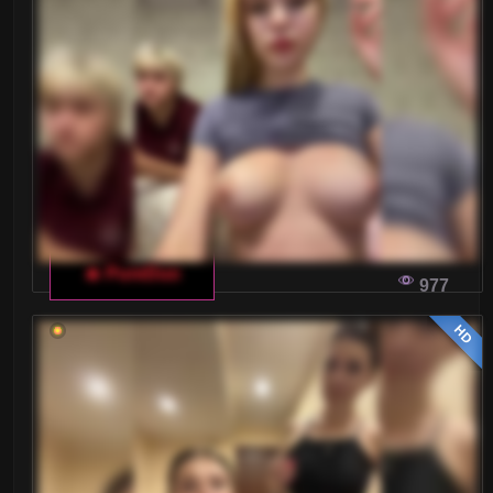
🔥 PureDuo
977
HD