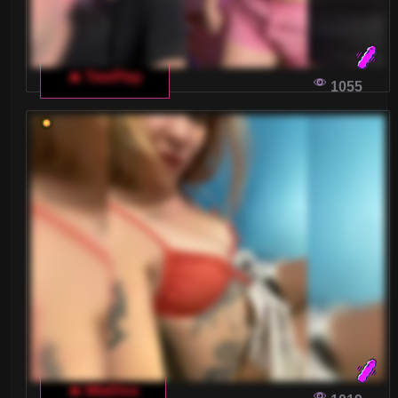
🔥 TwoPlay
1055
🔥 MiaDiva