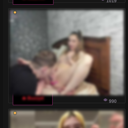
1019
🔥 Buzzyd
990