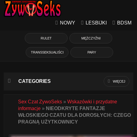
NOWY
LESBIJKI
BDSM
RULET
MĘŻCZYŹNI
TRANSSEKSUALIŚCI
PARY
CATEGORIES
WIĘCEJ
Azjatycka
Sex Czat ZywoSeks
»
Wskazówki i przydatne
informacje
»
NIEODKRYTE FANTAZJE
Babcie
WŁOSKIEGO CZATU DLA DOROSŁYCH: CZEGO
PRAGNĄ UŻYTKOWNICY
Białe Dziewczyny