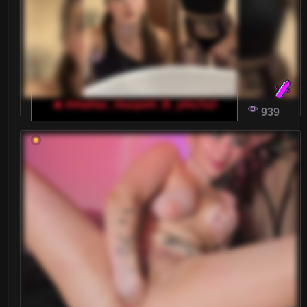
🔥 AHaHac_HaxpeH_B_yHuTa3
939