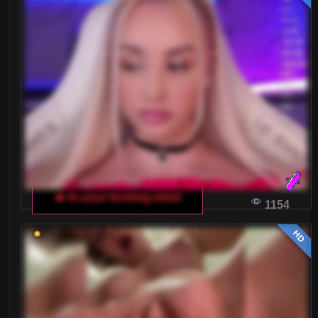
NOWE TRENDY WE WŁOSKICH CZATACH
DLA DOROSŁYCH: JAK PRZEKSZTAŁCIŁY
SIĘ FORMATY W OSTATNICH LATACH
Włoskie czaty dla dorosłych przechodzą
dynamiczne zmiany. Nowe formaty i technologie
przekształcają sposób, w jaki użytkownicy
wchodzą w interakcję na tych platformach.
WŁOSKI CHAT DLA DOROSŁYCH: JAK
SPRAWIĆ, ABY TWOJE STRUMIENIE BYŁY
🔥 In-your-fucking-mind
NIEZAPOMNIANE?
1154
Chcesz, aby Twój strumień na włoskim czacie
HD
dla dorosłych wyróżniał się na tle innych? Oto
kilka wskazówek, które pomogą Ci stworzyć
niezapomniane transmisje.