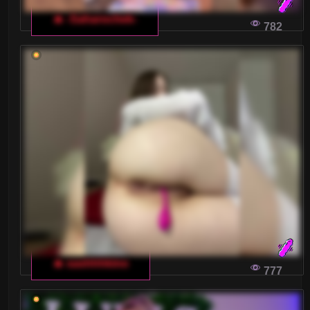
🔥 -Saharochek-
782
🔥 sashhhkino
777