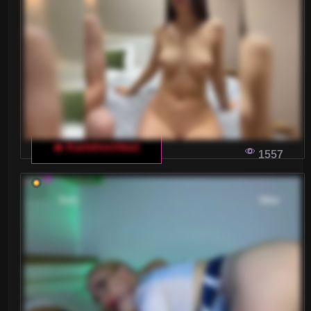
Małe piersi
Nastolatki 18+
Ogolone cipki
Owłosione cipki
Palenie
🔥 Karishochka1
1557
Rude
Sex Grupowy
Stopy Fetysz
Studentki
Umięśnione