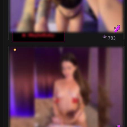
🔥 -MaybeBaby-
783