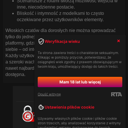
Scenariusze z rolami tworzą możliwość wejścia w
inne, niecodzienne postacie.
Bliskość i intymność z modelkami to często
oczekiwane przez użytkowników elementy.
Włoskich czatów dla dorosłych nie można sprowadzać
tylko do jednej formy czy kategorii. To wielowymiarowe
Weryfikacja wieku
platformy, gdzie każda osoba może odnaleźć coś dla
siebie – od intensywnych doznań po kojącą intymność.
Ta strona zawiera treści o charakterze seksualnym.
Każdy użytkownik przychodzi tu z innymi oczekiwaniami,
Klikając w poniższy przycisk, potwierdzasz, że
a szeroki wachlarz możliwości sprawia, że realizacja
osiągnąłeś wiek zgodny z prawem obowiązującym w
twoim kraju, umożliwiający dostęp do takich treści.
nawet najbardziej wyszukanych fantazji staje się
dostępna.
Mam 18 lat lub więcej
Opuść witrynę
Ustawienia plików cookie
Używamy własnych plików cookie i plików cookie
stron trzecich, aby analizować korzystanie z witryny
i wyświetlać reklamy dostosowane do twoich