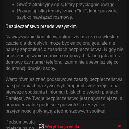
Stwórz atrakcyjny opis, który przyciągnie uwagę.
Przygotuj kilka tematycznych "luk", które pozwolą
szybko nawiązać rozmowę.
Bezpieczeństwo przede wszystkim
Nawiązywanie kontaktów online, zwłaszcza na włoskim
czacie dla dorosłych, może być emocjonujące, ale nie
należy zapominać o zasadach bezpieczeństwa. Nigdy nie
udostępniaj swoich danych osobowych, takich jak adres
domowy czy numer telefonu, zanim nie upewnisz się co
do intencji drugiej osoby.
Warto również znać podstawowe zasady bezpieczeństwa
na spotkaniach na żywo: wybieraj publiczne miejsca na
pierwsze spotkania i informuj bliskich o swoich planach.
Pamiętaj, że Twoje bezpieczeństwo jest najważniejsze, a
odpowiedzialne podejście pozwoli Ci cieszyć się
przyjemnością płynącą z jednorazowych spotkań.
Podsumowując, włoski czat dla dorosłych to znakomite
Weryfikacja wieku
miejsce na poszukiwanie partnerki na jednorazowe