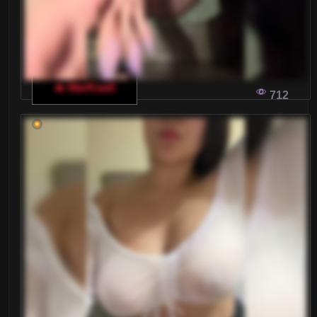
🔥 MarKaa0
712