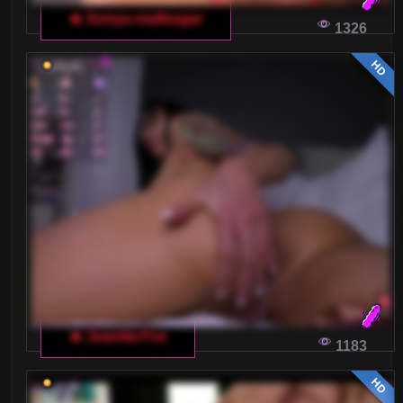
🔥 Sonya-reallsugar
Szukasz idealnej platformy do włoskich czatów
1326
dla dorosłych? W tym artykule przyjrzymy się
HD
najważniejszym aspektom wyboru serwisu
randkowego, który spełni Twoje oczekiwania.
JAK WŁOSKI CZAT DLA DOROSŁYCH MOŻE
POPRAWIĆ TWOJĄ SAMOOCENĘ I
PEWNOŚĆ SIEBIE
Czy czat z modelkami przed kamerką może
pomóc Ci poczuć się pewniej siebie?
Oczywiście! Przeczytaj dalej, aby dowiedzieć
się, jak włoski czat dla dorosłych może stać się
narzędziem do budowania lepszej samooceny.
🔥 Juanita-Fox
1183
HD