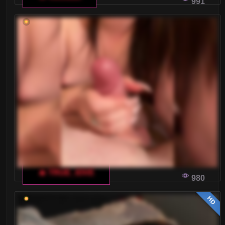
991
🔥 TRUE_IOVE
980
HD