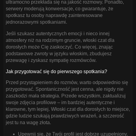
ultramocno przekłada się na jakość rozmowy. Ponadto,
serwery moderują konwersacje, co gwarantuje, że
spotkasz tu osoby naprawdę zainteresowane
jednorazowymi spotkaniami.
Jeśli szukasz autentycznych emocji i nieco innej
atmosfery niż na rodzimym gruncie, włoski czat dla
dorosłych może Cię zaskoczyć. Co więcej, znając
podstawowe zwroty w języku włoskim, zbudujesz
przewagę i zyskasz sympatię rozmówców.
Jak przygotować się do pierwszego spotkania?
Przed przystąpieniem do rozmów, warto odpowiednio się
przygotować. Spontaniczność jest cenna, ale nigdy nie
zaszkodzi mała strategia. Przede wszystkim, zaktualizuj
swoje zdjęcia profilowe – im bardziej autentyczne i
klarowne, tym lepiej. Włoski czat dla dorosłych to miejsce,
gdzie ludzie szukają prawdziwych wrażeń, a szczerość
jest tu na wagę złota.
Upewnij się, że Twój profil jest dobrze uzupełniony.