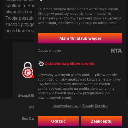
spotkania. Pamiętaj o zasadach bezpieczeństwa i
Ta strona zawiera treści o charakterze seksualnym.
otwartości na nowe doświadczenia, a zapewniam, że
Klikając w poniższy przycisk, potwierdzasz, że
Twoje poszukiwania zakończą się sukcesem. Czas
osiągnąłeś wiek zgodny z prawem obowiązującym w
twoim kraju, umożliwiający dostęp do takich treści.
zacząć przygodę – odwiedź nasz polski czat z modelkami
przed kamerką już dziś!
Mam 18 lat lub więcej
Opuść witrynę
Ustawienia plików cookie
Używamy własnych plików cookie i plików cookie
stron trzecich, aby analizować korzystanie z witryny
i wyświetlać reklamy dostosowane do twoich
[
Ustawodawstwo
|
Zasady Serwisu
]
zainteresowań, oparte na profilu utworzonym na
podstawie twoich nawyków przeglądania (np.
Uwaga! Strona może zawierać treści dla dorosłych (18+),
odwiedzanych stron).
Ustawodawstwo
|
Zasady Serwisu
więc jest przeznaczona tylko dla dorosłych.
Sex Czat ZywoSeks © Prawa autorskie 2010 - 2026 .
Odrzuć
Zaakceptuj