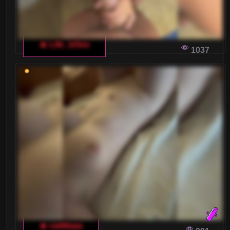
🔥 Life_isSex
1037
🔥 vattttaaa