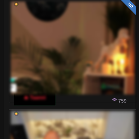
HD
🔥 Taanni
759