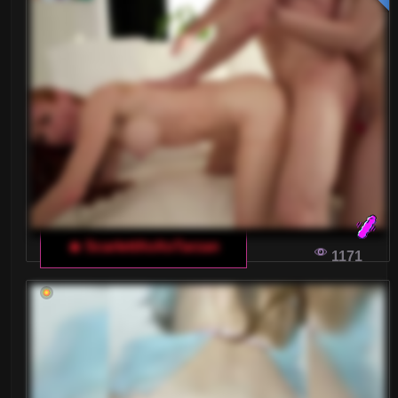
JAK POZOSTAĆ ANONIMOWYM NA
WŁOSKIM CZACIE DLA DOROSŁYCH
Czy chciałbyś cieszyć się włoskim czatem dla
dorosłych bez obaw o swoją prywatność? W tym
artykule podpowiadamy, jak pozostać
anonimowym podczas korzystania z platform z
modelkami przed kamerą.
WŁOSKI CZAT DLA DOROSŁYCH: JAK
WYBRAĆ NAJLEPSZE APLIKACJE
🔥 ScarlettXoXoTarzan
1171
Z wyborem najlepszej aplikacji randkowej nie
jest łatwo, zwłaszcza gdy szukamy czegoś
specyficznego, jak włoski czat dla dorosłych. Ale
nie martw się, dzięki naszym wskazówkom
dowiesz się, jak znaleźć idealne rozwiązanie dla
swoich potrzeb.