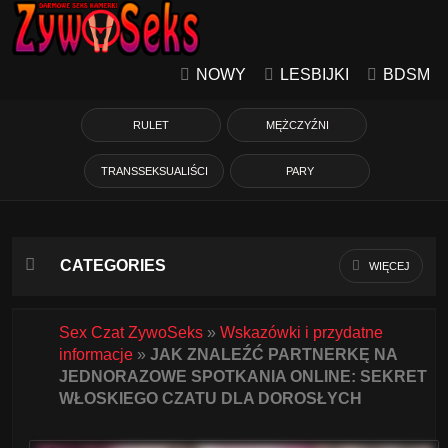
NOWY
LESBIJKI
BDSM
RULET
MĘŻCZYŹNI
TRANSSEKSUALIŚCI
PARY
CATEGORIES
WIĘCEJ
Azjatycka
Sex Czat ZywoSeks
»
Wskazówki i przydatne
informacje
»
JAK ZNALEŹĆ PARTNERKĘ NA
Babcie
JEDNORAZOWE SPOTKANIA ONLINE: SEKRET
WŁOSKIEGO CZATU DLA DOROSŁYCH
Białe Dziewczyny