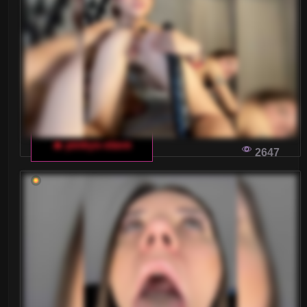
Małe piersi
Nastolatki 18+
Ogolone cipki
Owłosione cipki
Palenie
🔥 pinkys-slave
2647
Rude
Sex Grupowy
Stopy Fetysz
Studentki
Umięśnione