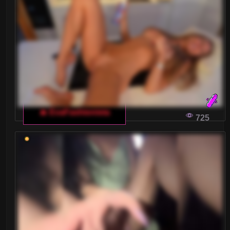
🔥 EvaFashionista
725