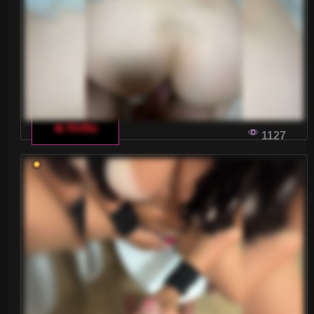
WEJDŹ DO ŚWIATA WŁOSKICH CZATÓW
DLA DOROSŁYCH: PORADY I SEKRETY
Czy zastanawiałeś się kiedyś, jak działa włoski
czat dla dorosłych? Jakie są jego tajemnice i co
zrobić, aby odnieść na nim sukces?
🔥 Relfia
1127
Przeprowadzimy Cię przez ten fascynujący świat
krok po kroku.