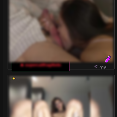
🔥 supercalifragilistic
916