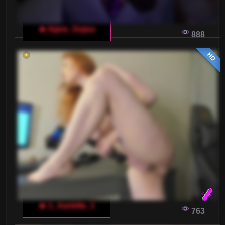
🔥 Ajara_Gujuu
888
HD
🔥 1_Aariella_1
763