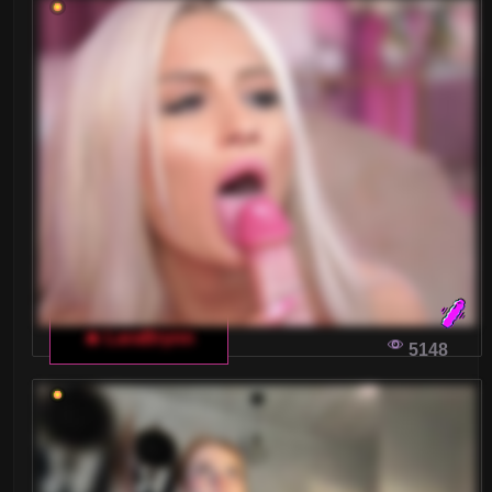
Blondynki
Brunetki
Ciąża
Dojrzałe
Drobne Ciało
Duże tyłki
Gwizdy Porno
🔥 LaraBrynn
5148
Kształtne
Laski
Latynoski