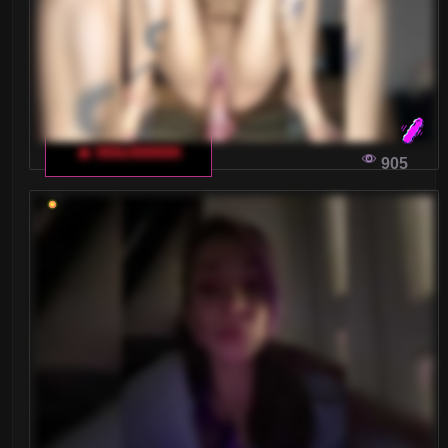
🔥 MilleMiMiMi
905