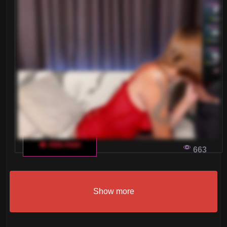
🔥 mia-max
663
Show more