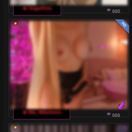
🔥 SugarKiss
680
HD
🔥 Mia_Milasheva
666