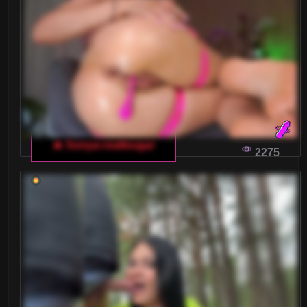
Małe piersi
Nastolatki 18+
Ogolone cipki
Owłosione cipki
Palenie
🔥 Sonya-reallsugar
2275
Rude
Sex Grupowy
Stopy Fetysz
Studentki
Umięśnione