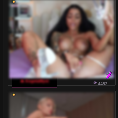
Blondynki
Brunetki
Ciąża
Dojrzałe
Drobne Ciało
Duże tyłki
Gwizdy Porno
🔥 AngelaMyst
4452
Kształtne
Laski
Latynoski