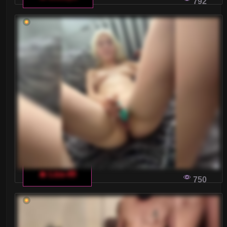
792
🔥 Liza-49
750