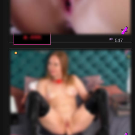
🔥 -ANN
547