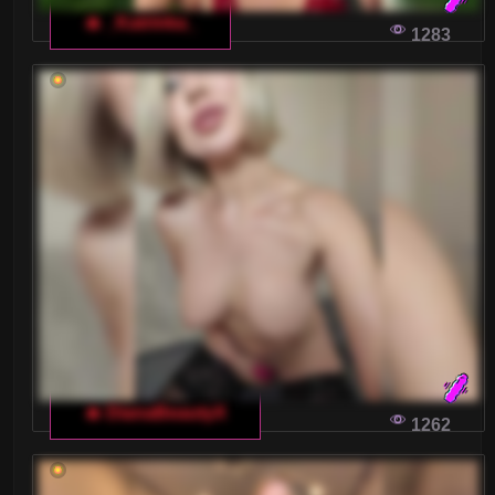
🔥 _Katrinka_
W dobie cyfryzacji coraz więcej osób szuka
1283
miłości online. Ale czy można znaleźć
wartościową relację na włoskim czacie dla
dorosłych? Przekonajmy się razem!
JAK USTAWIĆ KAMERĘ I MIKROFON, BY
CZUĆ SIĘ SWOBODNIE NA WŁOSKIM
CZACIE DLA DOROSŁYCH
Prawidłowe ustawienie kamery i mikrofonu to
podstawa, jeśli chcesz cieszyć się włoskim
czatem dla dorosłych. W naszym artykule
znajdziesz praktyczne porady, które pozwolą ci
na pełne doznania z modelkami online.
🔥 DianaBeautyX
1262