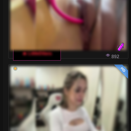
sytuacji, które mogą prowadzić do niechcianych
kontaktów i prześladowań.
WŁOSKI CZAT DLA DOROSŁYCH A
OCHRONA PRAW AUTORSKICH: CO WARTO
WIEDZIEĆ?
🔥 LittleDilara
892
Wraz z rosnącą popularnością włoskich czatów
dla dorosłych, pojawia się pytanie o ochronę
HD
praw autorskich podczas tworzenia i
udostępniania materiałów wideo. Zrozumienie
tych zasad jest kluczowe zarówno dla twórców,
jak i użytkowników takich platform.