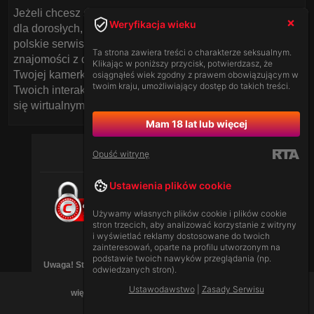
Jeżeli chcesz spróbować swoich sił na włoskim czacie
Weryfikacja wieku
dla dorosłych, nie zapomnij również odwiedzić nasze
polskie serwisy, gdzie możesz nawiązać fascynujące
Ta strona zawiera treści o charakterze seksualnym.
znajomości z dorosłymi modelkami. Pamiętaj, że jakość
Klikając w poniższy przycisk, potwierdzasz, że
Twojej kamerki może znacznie wpłynąć na sukces
osiągnąłeś wiek zgodny z prawem obowiązującym w
twoim kraju, umożliwiający dostęp do takich treści.
Twoich interakcji. Hodowaj odpowiednią atmosferę i ciesz
się wirtualnymi spotkaniami na najwyższym poziomie!
Mam 18 lat lub więcej
Opuść witrynę
Ustawienia plików cookie
Używamy własnych plików cookie i plików cookie
stron trzecich, aby analizować korzystanie z witryny
i wyświetlać reklamy dostosowane do twoich
[
Ustawodawstwo
|
Zasady Serwisu
]
zainteresowań, oparte na profilu utworzonym na
podstawie twoich nawyków przeglądania (np.
Uwaga! Strona może zawierać treści dla dorosłych (18+),
odwiedzanych stron).
Ustawodawstwo
|
Zasady Serwisu
więc jest przeznaczona tylko dla dorosłych.