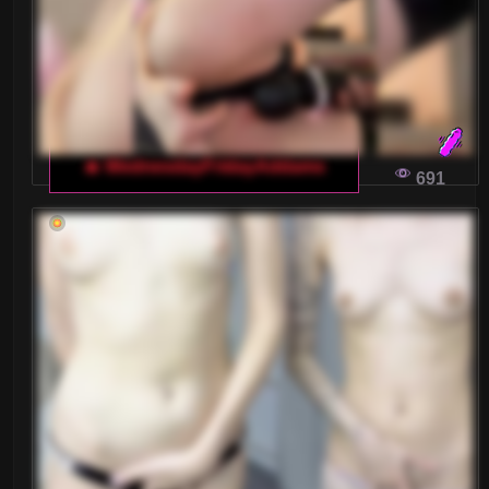
🔥 WednesdayFridayAddams
691