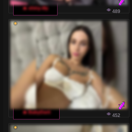
🔥 shiny-lily
489
🔥 BabyDarii
452