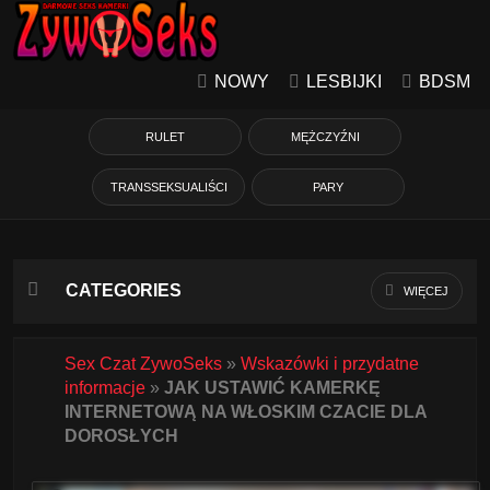
NOWY
LESBIJKI
BDSM
RULET
MĘŻCZYŹNI
TRANSSEKSUALIŚCI
PARY
CATEGORIES
WIĘCEJ
Azjatycka
Sex Czat ZywoSeks
»
Wskazówki i przydatne
informacje
»
JAK USTAWIĆ KAMERKĘ
Babcie
INTERNETOWĄ NA WŁOSKIM CZACIE DLA
DOROSŁYCH
Białe Dziewczyny