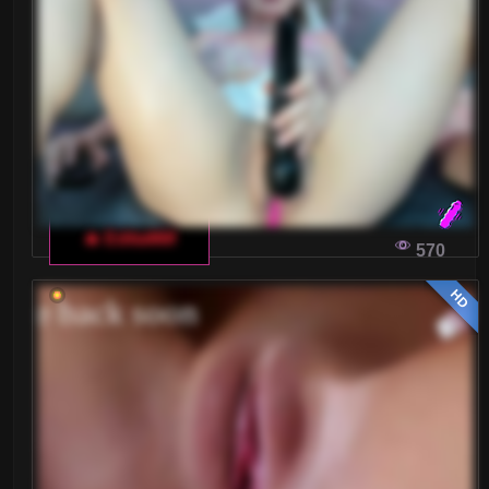
🔥 EditaMilf
570
HD