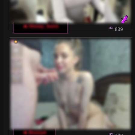
🔥 Honey_buns
839
🔥 Buzzyd