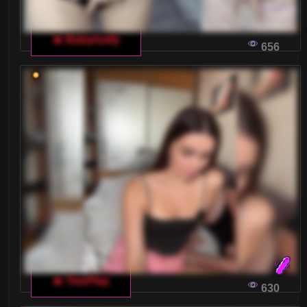
🔥 BabyGolly
656
🔥 TwoPlay
630