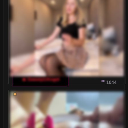
NAJLEPSZE WŁOSKIE PLATFORMY DLA
DOROSŁYCH: GDZIE SPOTKAĆ CIEKAWE
KOBIETY ONLINE
W erze cyfrowej znalezienie odpowiedniej
platformy do poznawania kobiet online nie jest
łatwym zadaniem. Z setek dostępnych serwisów,
jak wybrać ten idealny, który zapewni nam
satysfakcjonujące doświadczenia i spotkania z
ciekawymi osobami?
🔥 SweetyUAngel
1044
BEZPIECZEŃSTWO NA WŁOSKIM CZACIE
DLA DOROSŁYCH: JAK UNIKNĄĆ
NIECHCIANYCH KONTAKTÓW I
PRZEŚLADOWAŃ
Zanurzając się w świat internetowych rozmów na
włoskim czacie dla dorosłych, użytkownicy
powinni pamiętać o bezpieczeństwie i unikać