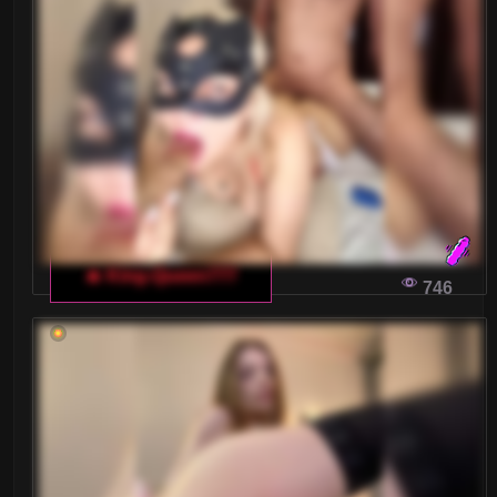
🔥 King-Queen777
746