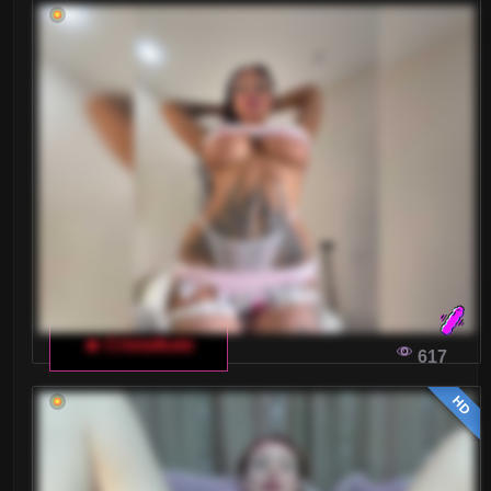
🔥 Cristalkate
617
HD