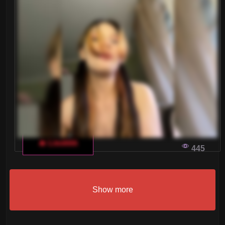
🔥 Lisskkk
445
Show more