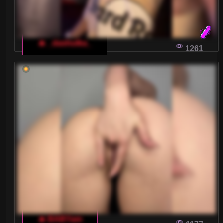
🔥 _dashulka_
1261
🔥 BABYam