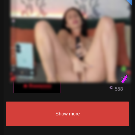
🔥 Baaayyyy
558
Show more