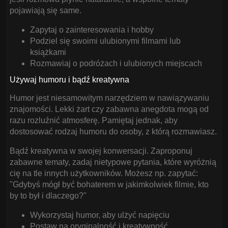
pojawiają się same.
Zapytaj o zainteresowania i hobby
Podziel się swoimi ulubionymi filmami lub
książkami
Rozmawiaj o podróżach i ulubionych miejscach
Używaj humoru i bądź kreatywna
Humor jest niesamowitym narzędziem w nawiązywaniu
znajomości. Lekki żart czy zabawna anegdota mogą od
razu rozluźnić atmosferę. Pamiętaj jednak, aby
dostosować rodzaj humoru do osoby, z którą rozmawiasz.
Bądź kreatywna w swojej konwersacji. Zaproponuj
zabawne tematy, zadaj nietypowe pytania, które wyróżnią
cię na tle innych użytkowników. Możesz np. zapytać:
"Gdybyś mógł być bohaterem w jakimkolwiek filmie, kto
by to był i dlaczego?"
Wykorzystaj humor, aby ulżyć napięciu
Postaw na oryginalność i kreatywność