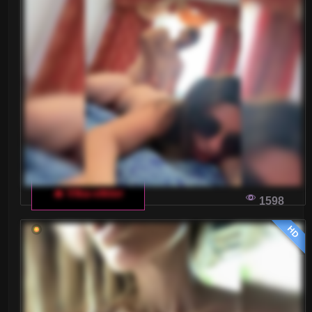
JAK WYBRAĆ NAJLEPSZY CZAS NA
WŁOSKI CZAT DLA DOROSŁYCH?
Każdy, kto kiedykolwiek próbował rozmawiać
online, wie, że nie jest to takie proste, jak
mogłoby się wydawać. Aby w pełni wykorzystać
możliwości włoskiego czatu dla dorosłych, warto
zwrócić uwagę na idealny czas na rozmowę.
🔥 Vika-viktor
1598
JAK POPRAWIĆ OTWARTOŚĆ W ZWIĄZKU
PRZEZ WEBKAM-SEKS WE WŁOSKIM
HD
CZACIE DLA DOROSŁYCH
Odkrywaj, jak webkam-seks na włoskim czacie
dla dorosłych może pomóc w poprawie
otwartości w twoim związku, budując
jednocześnie zaufanie i wzajemne zrozumienie.