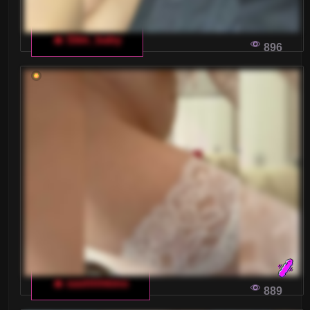
🔥 Slim_baby
896
🔥 sashhhkino
889