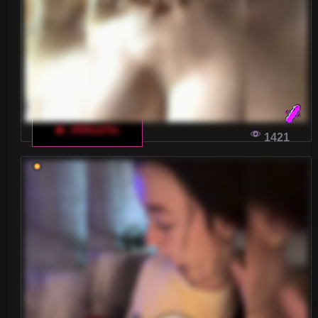
JAK ZROBIĆ STREAM BARDZO
ZAPAMIĘTYWALNY
Jeśli chcesz, żeby twój stream na włoskim czacie
dla dorosłych zapisał się w pamięci widzów,
🔥 -AfricaYa-
musisz się wyróżniać w tłumie. Oto kilka
1421
wskazówek, które pomogą Ci przyciągnąć i
zatrzymać uwagę widzów na twoim żywo
transmitowanym występie.