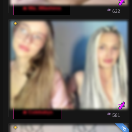
🔥 Mia_Milasheva
632
🔥 Cutebabys
581
HD