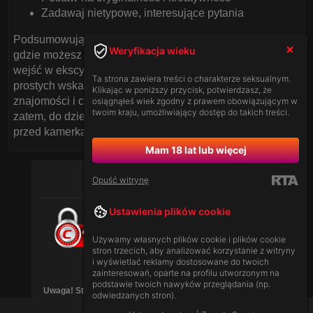
Zadawaj nietypowe, interesujące pytania
Podsumowując, włoski czat dla dorosłych to miejsce,
Weryfikacja wieku
gdzie możesz poznać nowych, interesujących ludzi i
wejść w ekscytujące rozmowy. Zastosowanie tych
Ta strona zawiera treści o charakterze seksualnym.
prostych wskazówek pomoże ci skutecznie nawiązać
Klikając w poniższy przycisk, potwierdzasz, że
znajomości i czerpać radość z internetowej komunikacji. A
osiągnąłeś wiek zgodny z prawem obowiązującym w
twoim kraju, umożliwiający dostęp do takich treści.
zatem, do dzieła – odwiedź nasz polski czat z modelkami
przed kamerką i zacznij swoją przygodę już dziś!
Mam 18 lat lub więcej
Opuść witrynę
Ustawienia plików cookie
Używamy własnych plików cookie i plików cookie
stron trzecich, aby analizować korzystanie z witryny
i wyświetlać reklamy dostosowane do twoich
[
Ustawodawstwo
|
Zasady Serwisu
]
zainteresowań, oparte na profilu utworzonym na
podstawie twoich nawyków przeglądania (np.
Uwaga! Strona może zawierać treści dla dorosłych (18+),
odwiedzanych stron).