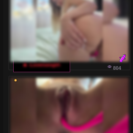
🔥 -Lovensesgirl-
804