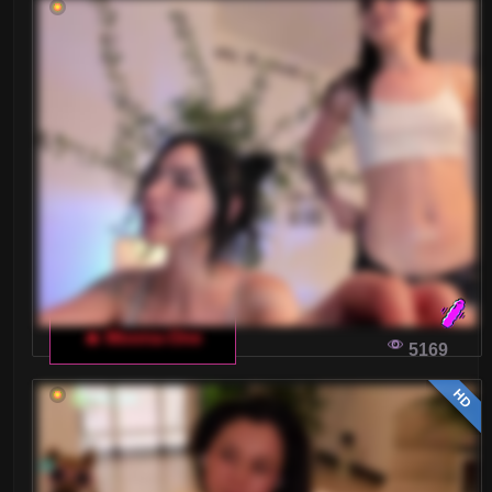
Blondynki
Brunetki
Ciąża
Dojrzałe
Drobne Ciało
Duże tyłki
Gwizdy Porno
🔥 Moona-One
5169
Kształtne
HD
Laski
Latynoski