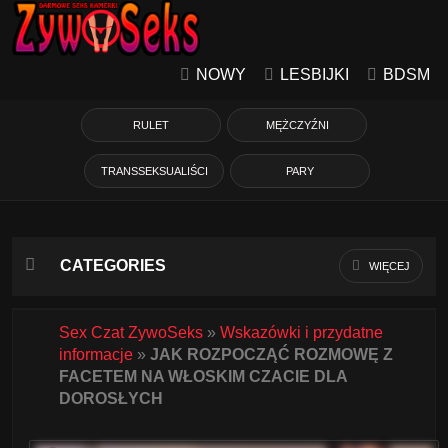
NOWY
LESBIJKI
BDSM
RULET
MĘŻCZYŹNI
TRANSSEKSUALIŚCI
PARY
CATEGORIES
WIĘCEJ
Azjatycka
Sex Czat ZywoSeks
»
Wskazówki i przydatne
informacje
»
JAK ROZPOCZĄĆ ROZMOWĘ Z
Babcie
FACETEM NA WŁOSKIM CZACIE DLA
DOROSŁYCH
Białe Dziewczyny