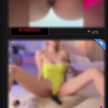
🔥 katewwxx
679
HD