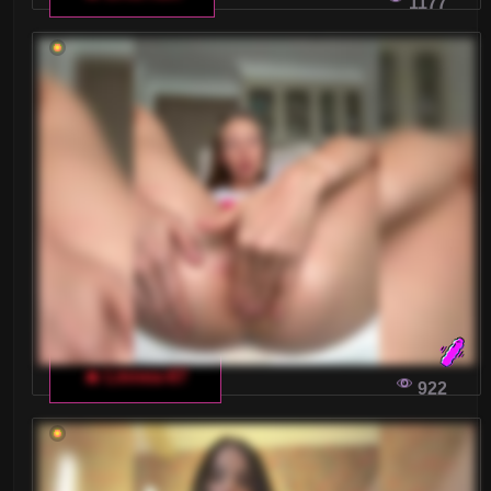
1177
🔥 Linnea-67
922