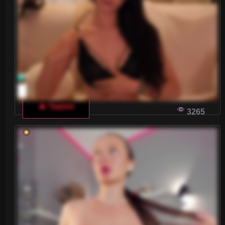
Małe piersi
Nastolatki 18+
Ogolone cipki
Owłosione cipki
Palenie
🔥 Taanni
3265
Rude
Sex Grupowy
Stopy Fetysz
Studentki
Umięśnione