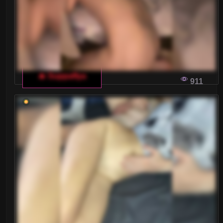
🔥 Suppaflya
911