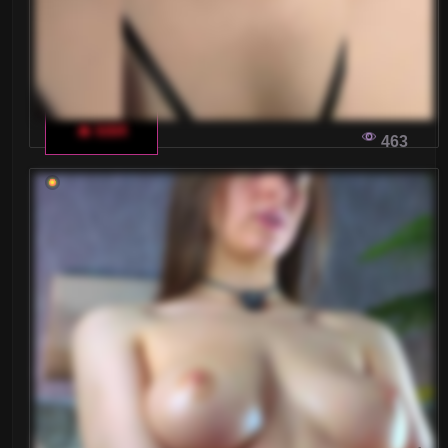
🔥 kiti4
463