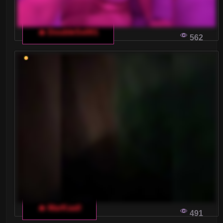
🔥 DoubleSs001
562
🔥 MarKaa0
491