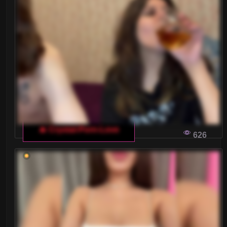
ETYCZNE ZACHOWANIA W CZATACH DLA
DOROSŁYCH: JAK POSTĘPOWAĆ NA
WŁOSKIEJ WITRYNIE
Internetowe czaty dla dorosłych mogą być
fascynującą rozrywką, ale warto pamiętać o kilku
podstawowych zasadach, które pozwolą
zachować kulturalną i przyjazną atmosferę dla
wszystkich użytkowników. Oto jak postępować
na włoskim czacie dla dorosłych, aby uniknąć
🔥 Crystal-Porn-Love
nieprzyjemnych sytuacji.
626
JAK ZNALEŹĆ KOBIETĘ, KTÓRA JEST
GOTOWA NA SPOTKANIE W
RZECZYWISTOŚCI?
Znalezienie idealnej partnerki do spotkań w
rzeczywistości może być wyzwaniem, zwłaszcza