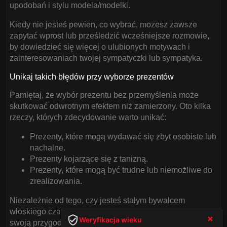
upodobań i stylu modela/modelki.
Kiedy nie jesteś pewien, co wybrać, możesz zawsze
zapytać wprost lub prześledzić wcześniejsze rozmowie,
by dowiedzieć się więcej o ulubionych motywach i
zainteresowaniach twojej sympatyczki lub sympatyka.
Unikaj takich błędów przy wyborze prezentów
Pamiętaj, że wybór prezentu bez przemyślenia może
skutkować odwrotnym efektem niż zamierzony. Oto kilka
rzeczy, których zdecydowanie warto unikać:
Prezenty, które mogą wydawać się zbyt osobiste lub
nachalne.
Prezenty kojarzące się z tanizną.
Prezenty, które mogą być trudne lub niemożliwe do
zrealizowania.
Niezależnie od tego, czy jesteś stałym bywalcem
włoskiego czatu dla dorosłych, czy dopiero zaczynasz
Weryfikacja wieku
swoją przygodę, pamiętaj, że warto poświęcić chwilę na