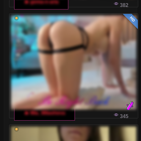
🔥 gema-n-aria
382
HD
🔥 Mia_Milasheva
345