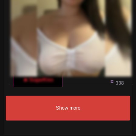
🔥 SugarKiss
338
Show more