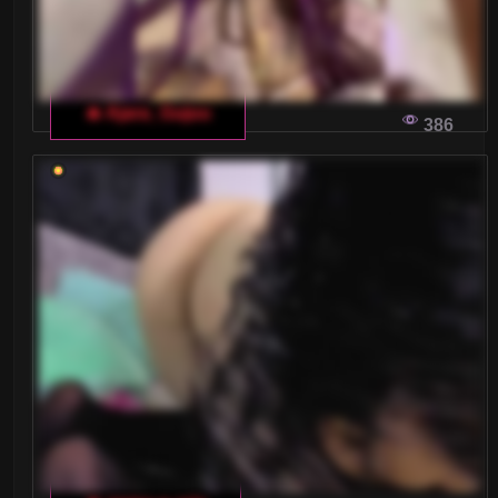
🔥 Ajara_Gujuu
386