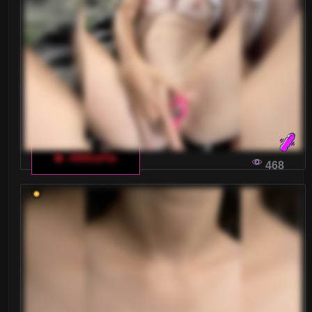
🔥 -AfricaYa-
468