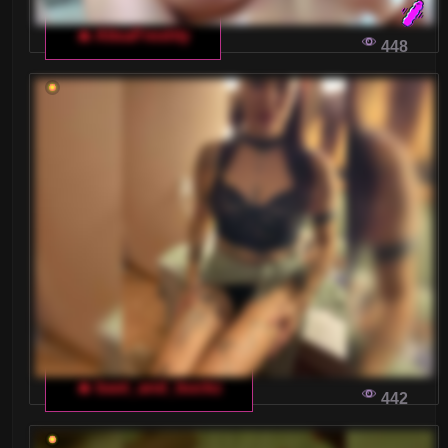
🔥 AlisaFreshly
448
🔥 bast_and_buckz
442