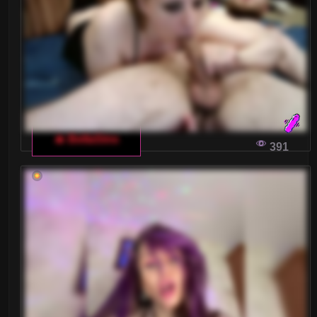
🔥 BellaSins
391