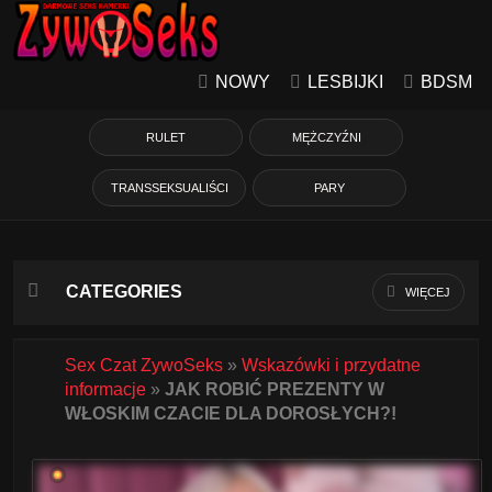
NOWY
LESBIJKI
BDSM
RULET
MĘŻCZYŹNI
TRANSSEKSUALIŚCI
PARY
CATEGORIES
WIĘCEJ
Azjatycka
Sex Czat ZywoSeks
»
Wskazówki i przydatne
informacje
»
JAK ROBIĆ PREZENTY W
Babcie
WŁOSKIM CZACIE DLA DOROSŁYCH?!
Białe Dziewczyny