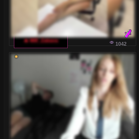
🔥 Milf_Zabava
1042