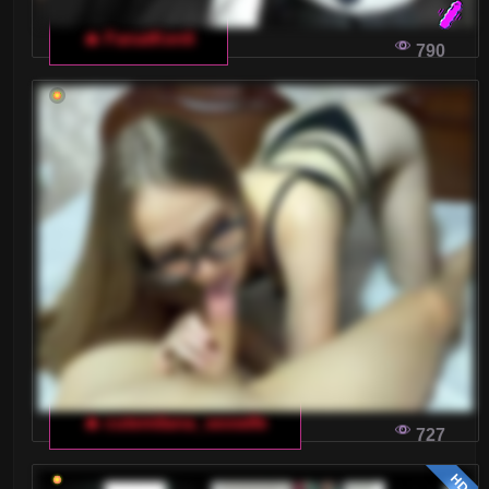
🔥 FanatKenli
790
🔥 cutemilana_sexwife
727
HD