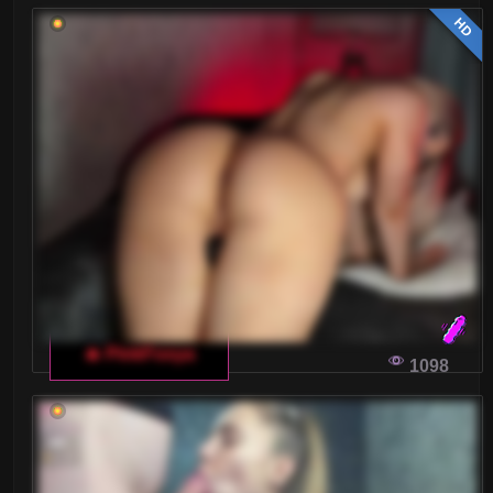
HD
🔥 PinkFoxya
1098