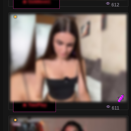
🔥 Goldlove1
612
🔥 TwoPlay
611