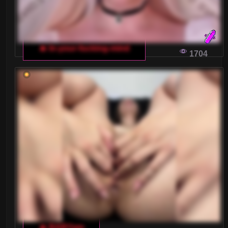
Wielkie Cyce
Wielkie Piersi
🔥 In-your-fucking-mind
Wytrysk kobiecy
1704
XXL
Zabawa analna
Zabawki
Średnie cyce
Żony
DLACZEGO KOBIETY UWIELBIAJĄ
WŁOSKIE CZATY DLA DOROSŁYCH
🔥 BABYam