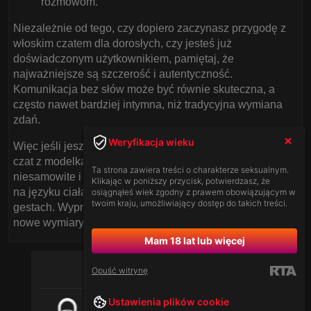
rozmowom.
Niezależnie od tego, czy dopiero zaczynasz przygodę z
włoskim czatem dla dorosłych, czy jesteś już
doświadczonym użytkownikiem, pamiętaj, że
najważniejsze są szczerość i autentyczność.
Komunikacja bez słów może być równie skuteczna, a
często nawet bardziej intymna, niż tradycyjna wymiana
zdań.
Weryfikacja wieku
Więc jeśli jeszcze nie próbowałeś, przyjdź na nasz polski
czat z modelkami przed kamerką i przekonaj się, jak
Ta strona zawiera treści o charakterze seksualnym.
niesamowite i wzbogacające mogą być rozmowy oparte
Klikając w poniższy przycisk, potwierdzasz, że
na języku ciała, emocjonalnych ikonach i symbolicznych
osiągnąłeś wiek zgodny z prawem obowiązującym w
twoim kraju, umożliwiający dostęp do takich treści.
gestach. Wypróbuj powyższe wskazówki już dziś i odkryj
nowe wymiary komunikacji w internecie!
Mam 18 lat lub więcej
Opuść witrynę
Ustawienia plików cookie