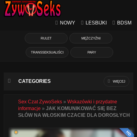
NOWY
LESBIJKI
BDSM
RULET
MĘŻCZYŹNI
TRANSSEKSUALIŚCI
PARY
CATEGORIES
WIĘCEJ
Azjatycka
Sex Czat ZywoSeks
»
Wskazówki i przydatne
informacje
»
JAK KOMUNIKOWAĆ SIĘ BEZ
Babcie
SŁÓW NA WŁOSKIM CZACIE DLA DOROSŁYCH
Białe Dziewczyny
HD