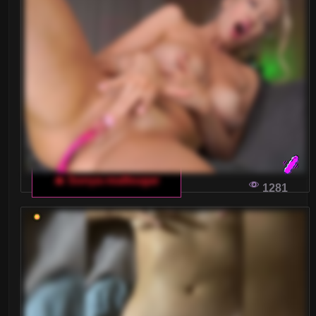
SIŁA POPRAWNEGO KOMUNIKOWANIA SIĘ
W WŁOSKICH CZATACH DLA DOROSŁYCH
Odwiedzanie włoskich czatów dla dorosłych
może być ekscytujące i satysfakcjonujące, o ile
potrafisz jasno i kulturalnie wyrazić swoje
oczekiwania wobec modelek oraz pozostałych
użytkowników.
🔥 Sonya-reallsugar
1281
JAK UNIKNĄĆ BŁĘDÓW PRZY
ZAPOZNAWANIU SIĘ Z DZIEWCZYNAMI NA
WŁOSKIM CZACIE DLA DOROSŁYCH
Zastanawiasz się, jak nie popełnić błędów
podczas poznawania dziewczyn na włoskim