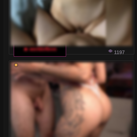
czacie dla dorosłych? Oto kilka kluczowych
porad, które pom
WIRTUALNI PRZYJACIELE: NOWE
HORYZONTY KOMUNIKACJI WE WŁOSKIM
CZACIE DLA DOROSŁYCH
🔥 worldoflove
1197
Włoski czat dla dorosłych otwiera przed nami
zupełnie nowe możliwości nawiązywania
znajomości i budowania relacji w wirtualnym
świecie. To inn