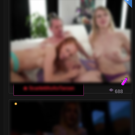
🔥 ScarlettXoXoTarzan
688