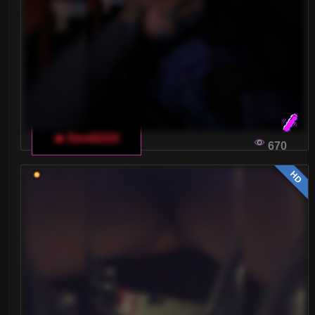
🔥 Devil2222
670
HD