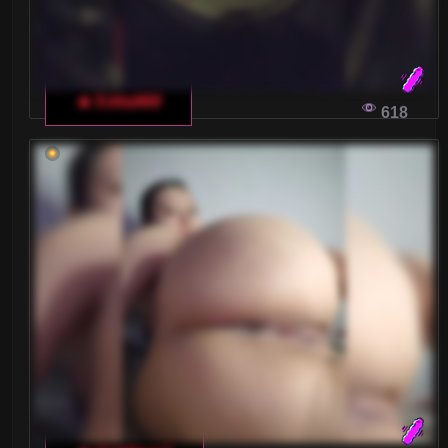
🔥 EditaMilf
618