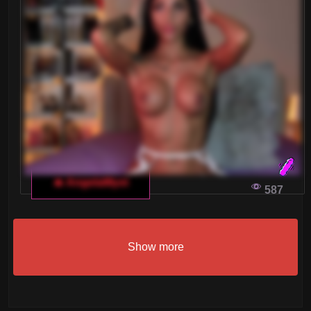
🔥 AngelaMyst
587
Show more