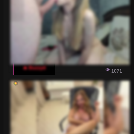
🔥 Buzzyd
1071