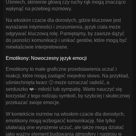
Uśmiech, skinienie głową czy ruchy rąk mogą znacząco
wpłynąć na przebieg rozmowy.
Na włoskim czacie dla dorosłych, gdzie kluczowe jest
wyrażanie intymności i zrozumienia, język ciała może
odgrywać kluczową rolę. Pamiętajmy, by zawsze dążyć
do jasności komunikacji i unikać gestów, które mogą być
niewłaściwie interpretowane.
Emotikony: Nowoczesny język emocji
Emotikony to małe graficzne przedstawienia uczuć i
reakcji, które mogą zastąpić niejedno słowo. Na przykład,
uśmiechnięta twarz 🙂 może oznaczać radość, a
serduszko ❤️− miłość lub sympatię. Warto nauczyć się
korzystać z tego rodzaju symboli, by szybciej i skuteczniej
przekazać swoje emocje.
W kontekście rozmów na włoskim czacie dla dorosłych,
emotikony mogą wzbogacić komunikację. Nie tylko
ułatwiają one wyrażenie uczuć, ale także mogą działać
jako ważny element budowania atmosfery i nastroju w