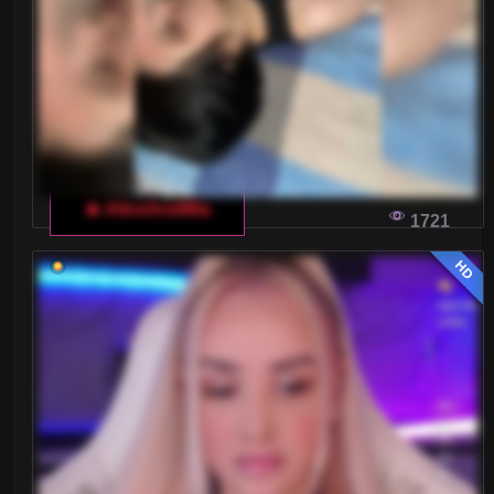
Małe piersi
Nastolatki 18+
Ogolone cipki
Owłosione cipki
🔥 AliceAndMia
Palenie
1721
Rude
HD
Sex Grupowy
Stopy Fetysz
Studentki
Umięśnione