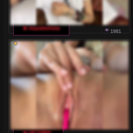
Wielkie Cyce
Wielkie Piersi
🔥 mayadashaaa
Wytrysk kobiecy
1981
XXL
Zabawa analna
Zabawki
Średnie cyce
Żony
JAK SKUTECZNIE ROZPOCZĄĆ ROZMOWĘ
NA WŁOSKIM CZACIE DLA DOROSŁYCH
🔥 VICTORIA_