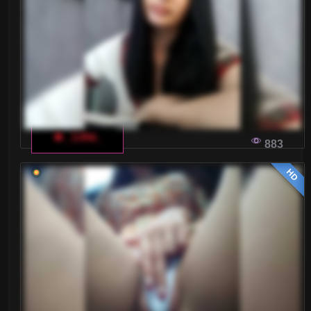
🔥 _Lina_
883
HD