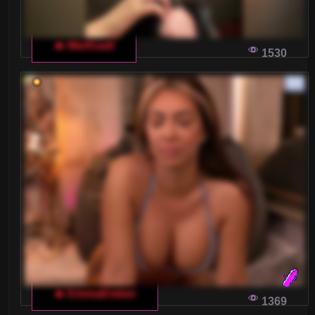
🔥 MarKaa0
1530
🔥 EmmaEmber
1369