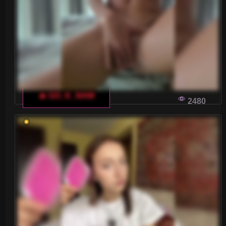
Małe piersi
Nastolatki 18+
Ogolone cipki
Owłosione cipki
🔥 GO_K_NAM
Palenie
2480
Rude
Sex Grupowy
Stopy Fetysz
Studentki
Umięśnione