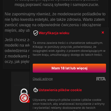
mogą poprawić naszą sylwetkę i samopoczucie.
Nie zapominajmy również, że modelowanie pośladków to
nie tylko kwestia estetyki, ale także zdrowia. Warto zatem
zwrócić uwagę na odpowiednie ćwiczenia i obciążenie
mięśni, aby utrzymać je w jak najlepszej kondycji.
Weryfikacja wieku
Jeśli chcesz zobaczyć, jak dbają o swoje pośladki
Ta strona zawiera treści o charakterze seksualnym.
modelki na włoskim czacie dla dorosłych, zapraszamy do
Klikając w poniższy przycisk, potwierdzasz, że
odwiedzenia naszej platformy. Przyjdź na nasz polski czat
osiągnąłeś wiek zgodny z prawem obowiązującym w
twoim kraju, umożliwiający dostęp do takich treści.
z modelkami przed kamerką i przekonaj się na własne
oczy, jak piękne mogą być pośladki w pełnej krasie!
Mam 18 lat lub więcej
Opuść witrynę
Ustawienia plików cookie
Używamy własnych plików cookie i plików cookie
stron trzecich, aby analizować korzystanie z witryny
i wyświetlać reklamy dostosowane do twoich
[
Ustawodawstwo
|
Zasady Serwisu
]