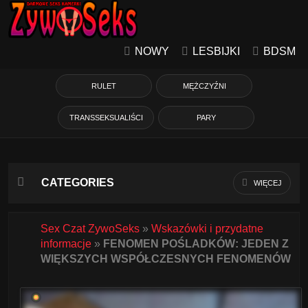
NOWY
LESBIJKI
BDSM
RULET
MĘŻCZYŹNI
TRANSSEKSUALIŚCI
PARY
CATEGORIES
WIĘCEJ
Azjatycka
Sex Czat ZywoSeks
»
Wskazówki i przydatne
informacje
»
FENOMEN POŚLADKÓW: JEDEN Z
Babcie
WIĘKSZYCH WSPÓŁCZESNYCH FENOMENÓW
Białe Dziewczyny