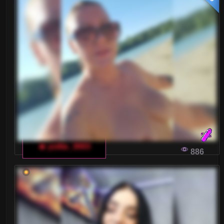
🔥 yuliia_3003
886