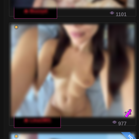
🔥 Buzzyd
1101
🔥 Lina1901
977
HD