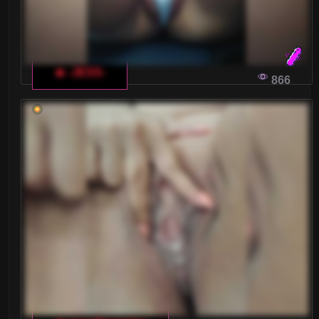
🔥 -JESS-
866