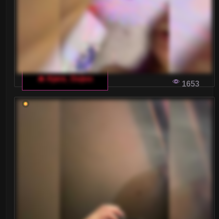
dorosłych, aby uzyskać odpowiedzi, które
naprawdę cię interesują? Ten artykuł dostarczy ci
wskazówek, jak efektywnie i kulturalnie
komunikować się na czacie dla dorosłych w
języku włoskim.
🔥 Ajara_Gujuu
1653
DLACZEGO WŁOSKI CZAT EROTYCZNY
JEST WYJĄTKOWY?
W dzisiejszym cyfrowym świecie czaty dla
dorosłych stanowią popularną formę rozrywki.
Włoski czat erotyczny zyskuje na popularności
dzięki swojej unikalnej atmosferze i
sensualnemu podejściu do komunikacji.