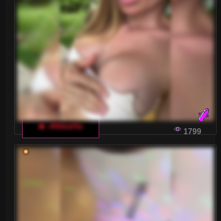
NIEZAPOMNIANE WIECZORY: JAK
STWORZYĆ NIEPOWTARZALNE NASTROJE
DLA WŁOSKIEGO CZATU DLA DOROSŁYCH
Odkryj, jak zbudować niezapomniany nastrój
podczas włoskiego czatu dla dorosłych, wiedząc,
jak istotne są detale w tworzeniu wyjątkowego
doświadczenia zarówno dla Ciebie, jak i
modelki.
🔥 -AfricaYa-
1799
JAK ZADAĆ PYTANIA NA WŁOSKIM CZACIE
DLA DOROSŁYCH I ZOSTAĆ
ODPOWIEDZIANĄ
Czy kiedykolwiek zastanawiałeś się, jak
zadawać pytania na włoskim czacie dla