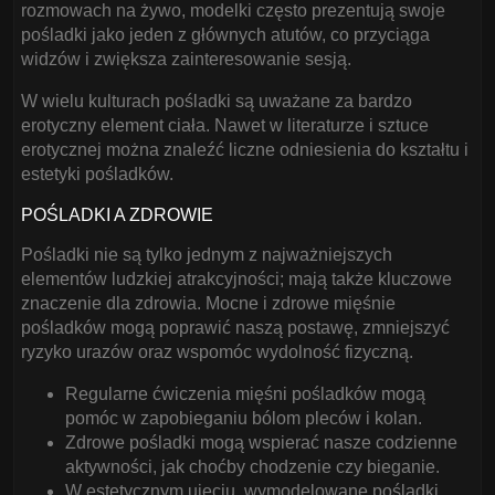
rozmowach na żywo, modelki często prezentują swoje
pośladki jako jeden z głównych atutów, co przyciąga
widzów i zwiększa zainteresowanie sesją.
W wielu kulturach pośladki są uważane za bardzo
erotyczny element ciała. Nawet w literaturze i sztuce
erotycznej można znaleźć liczne odniesienia do kształtu i
estetyki pośladków.
POŚLADKI A ZDROWIE
Pośladki nie są tylko jednym z najważniejszych
elementów ludzkiej atrakcyjności; mają także kluczowe
znaczenie dla zdrowia. Mocne i zdrowe mięśnie
pośladków mogą poprawić naszą postawę, zmniejszyć
ryzyko urazów oraz wspomóc wydolność fizyczną.
Regularne ćwiczenia mięśni pośladków mogą
pomóc w zapobieganiu bólom pleców i kolan.
Zdrowe pośladki mogą wspierać nasze codzienne
aktywności, jak choćby chodzenie czy bieganie.
W estetycznym ujęciu, wymodelowane pośladki