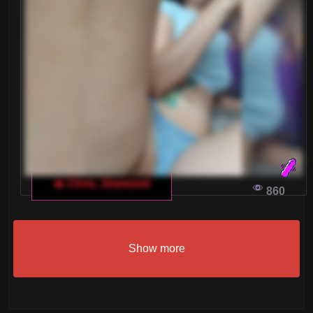
🔥 Chris_Diamond
860
Show more