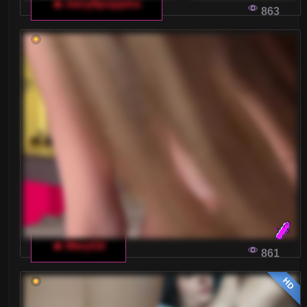
🔥 mery8poppins
863
🔥 MaryGii
861
HD