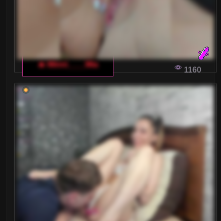
🔥 Minni____Mia
1160