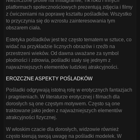
Niezliczone profile na Instagramie, TikToku i innych
platformach społecznościowych prezentują zdjęcia i filmy
z ćwiczeniami na poprawę kształtu pośladków. Wszystko
to przyczynia się do wzrostu zainteresowania tym
obszarem ciała.
Estetyka pośladków jest też często tematem w sztuce, co
widać na przykładzie licznych obrazów i rzeźb na
przestrzeni wieków. Od dawna uważane za symbol
płodności i zdrowia, pośladki stały się jednym z
najważniejszych elementów ludzkiej atrakcyjności.
EROZCZNE ASPEKTY POŚLADKÓW
Pośladki odgrywają istotną rolę w erotycznych fantazjach
i pragnieniach. W literaturze erotycznej i filmach dla
dorosłych są one częstym motywem. Często są one
traktowane jako jeden z najważniejszych elementów
atrakcyjności fizycznej.
W włoskim czacie dla dorosłych, widzowie również
często kierują swoją uwagę na pośladki modelek. W