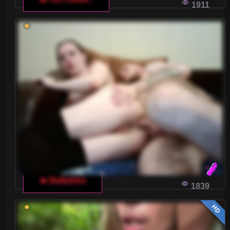
1911
Chcesz zacząć rozmowę na włoskim czacie dla
dorosłych, ale nie jesteś pewny, czy Twoja
rozmówczyni jest zainteresowana? Oto kilka
wskazówek, które pomogą Ci przełamać lody i
sprawić, że Wasza konwersacja będzie ciekawa i
inspirująca.
JAK ROZPOCZĄĆ ROZMOWĘ Z FACETEM
NA WŁOSKIM CZACIE DLA DOROSŁYCH
Zastanawiasz się, jak skutecznie rozpocząć
rozmowę z facetem na włoskim czacie dla
dorosłych? Podzielimy się kilkoma
🔥 BellaSins
1839
sprawdzonymi poradami, abyś mogła z
pewnością siebie wejść w świat internetowej
HD
komunikacji.