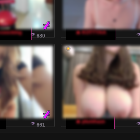
-coocking
🔥 KOTTYAA
680
🔥 plumhaze
661