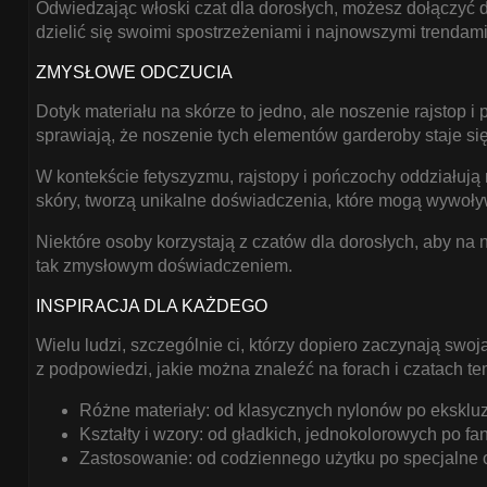
Odwiedzając włoski czat dla dorosłych, możesz dołączyć do 
CZAT DLA
dzielić się swoimi spostrzeżeniami i najnowszymi trendam
DOROSŁYCH BEZ
TAJEMNIC
ZMYSŁOWE ODCZUCIA
Rozmowy wideo online
Dotyk materiału na skórze to jedno, ale noszenie rajstop i
mogą być zarówno
sprawiają, że noszenie tych elementów garderoby staje si
ekscytujące, jak i
W kontekście fetyszyzmu, rajstopy i pończochy oddziałują 
trudne. Jak sprawić, aby
skóry, tworzą unikalne doświadczenia, które mogą wywoły
komunikacja w włoskim
czacie dla dorosłych
Niektóre osoby korzystają z czatów dla dorosłych, aby na 
tak zmysłowym doświadczeniem.
była lekka i swobodna?
INSPIRACJA DLA KAŻDEGO
Wielu ludzi, szczególnie ci, którzy dopiero zaczynają sw
FANTAZJA I
z podpowiedzi, jakie można znaleźć na forach i czatach t
IMPROWIZACJA NA
WŁOSKIM
Różne materiały: od klasycznych nylonów po eksklu
CZOŁOWYM CZACIE
Kształty i wzory: od gładkich, jednokolorowych po fan
DLA DOROSŁYCH
Zastosowanie: od codziennego użytku po specjalne 