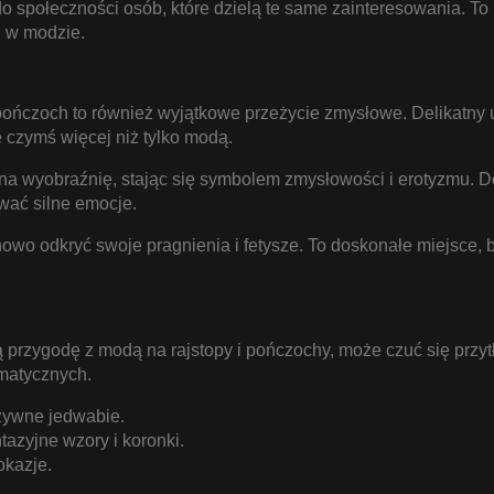
społeczności osób, które dzielą te same zainteresowania. To mi
i w modzie.
 pończoch to również wyjątkowe przeżycie zmysłowe. Delikatny uci
ę czymś więcej niż tylko modą.
na wyobraźnię, stając się symbolem zmysłowości i erotyzmu. Do
wać silne emocje.
nowo odkryć swoje pragnienia i fetysze. To doskonałe miejsce, 
oją przygodę z modą na rajstopy i pończochy, może czuć się pr
ematycznych.
zywne jedwabie.
tazyjne wzory i koronki.
okazje.