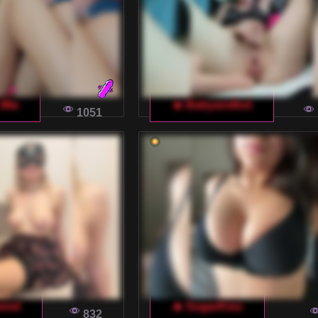
_Mia
🔥 Babyandkot
1051
mond
🔥 SugarKiss
832