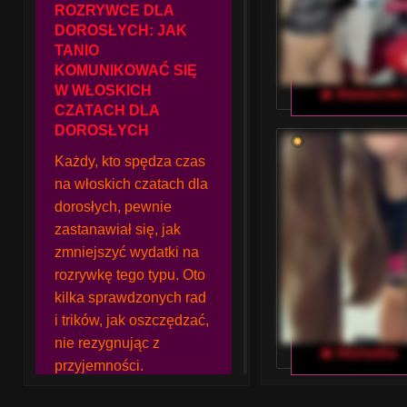
ROZRYWCE DLA
DOROSŁYCH: JAK
TANIO
KOMUNIKOWAĆ SIĘ
W WŁOSKICH
🔥 thesecret
CZATACH DLA
DOROSŁYCH
Każdy, kto spędza czas
na włoskich czatach dla
dorosłych, pewnie
zastanawiał się, jak
zmniejszyć wydatki na
rozrywkę tego typu. Oto
kilka sprawdzonych rad
i trików, jak oszczędzać,
nie rezygnując z
🔥 Horosha
przyjemności.