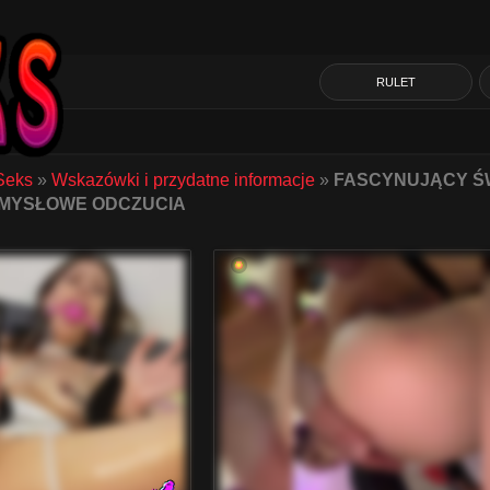
RULET
Seks
»
Wskazówki i przydatne informacje
»
FASCYNUJĄCY ŚW
ZMYSŁOWE ODCZUCIA