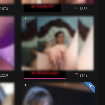
🔥 Family707
1873
1333
🔥 AliciaCooper
1210
1142
HD