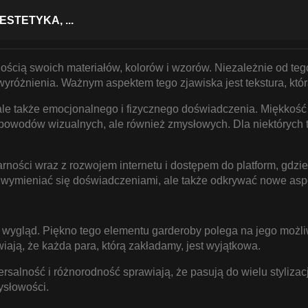
STETYKA, ...
ścią swoich materiałów, kolorów i wzorów. Niezależnie od teg
o wyróżnienia. Ważnym aspektem tego zjawiska jest tekstura,
ale także emocjonalnego i fizycznego doświadczenia. Miękkość ma
z powodów wizualnych, ale również zmysłowych. Dla niektórych t
larności wraz z rozwojem internetu i dostępem do platform, gdzi
a wymieniać się doświadczeniami, ale także odkrywać nowe asp
h wygląd. Piękno tego elementu garderoby polega na jego możli
awiają, że każda para, którą zakładamy, jest wyjątkowa.
ersalność i różnorodność sprawiają, że pasują do wielu stylizac
ysłowości.