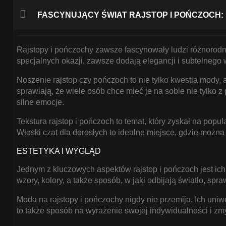
FASCYNUJĄCY ŚWIAT RAJSTOP I POŃCZOCH: E
JAK PRZEŁAMAĆ
LODY NA WŁOSKIM
CZACIE DLA
Rajstopy i pończochy zawsze fascynowały ludzi różnorodno
DOROSŁYCH
specjalnych okazji, zawsze dodają elegancji i subtelneg
Pierwsza rozmowa na
Noszenie rajstop czy pończoch to nie tylko kwestia mody, 
włoskim czacie dla
sprawiają, że wiele osób chce mieć je na sobie nie tylko 
dorosłych może być
silne emocje.
pełna niepewności i
stresu. Jak skutecznie
Tekstura rajstop i pończoch to temat, który zyskał na popu
Włoski czat dla dorosłych to idealne miejsce, gdzie możn
przełamać lody i cieszyć
się konwersacją z
ESTETYKA I WYGLĄD
nieznajomym?
Jednym z kluczowych aspektów rajstop i pończoch jest ic
wzory, kolory, a także sposób, w jaki odbijają światło, spr
Moda na rajstopy i pończochy nigdy nie przemija. Ich uniw
CZAR
to także sposób na wyrażenie swojej indywidualności i zm
INTERNETOWYCH
ROZMÓW: WŁOSKI