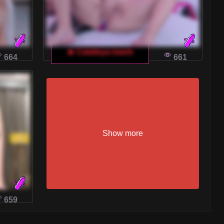
🔥 Cataleya-marin
664
661
Show more
659