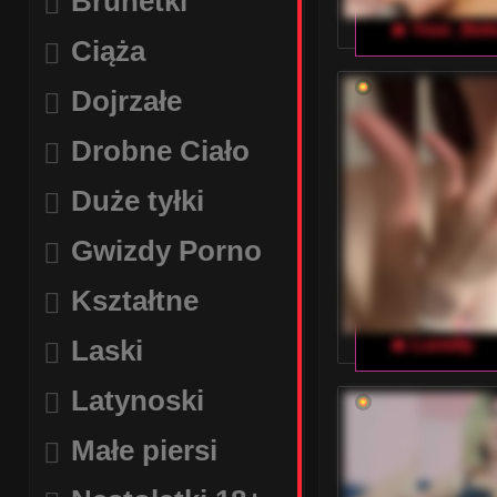
Brunetki
🔥 Your_Bel
Ciąża
Dojrzałe
Drobne Ciało
Duże tyłki
Gwizdy Porno
Kształtne
Laski
🔥 Lunelly
Latynoski
Małe piersi