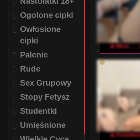
Nastolatki 18+
Ogolone cipki
Owłosione
cipki
🔥 Minni___
Palenie
Rude
Sex Grupowy
Stopy Fetysz
Studentki
Umięśnione
🔥 Pusydia
Wielkie Cyce