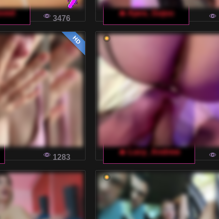
oved
🔥 Ajara_Gujuu
3476
HD
🔥 Lucy_Andrew
1283