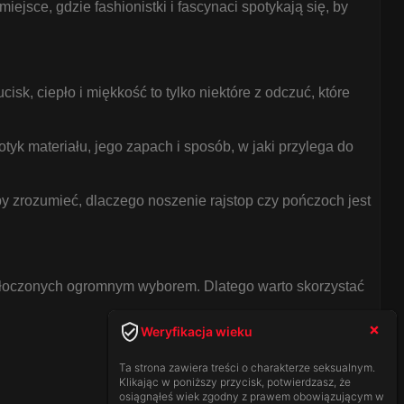
ejsce, gdzie fashionistki i fascynaci spotykają się, by
sk, ciepło i miękkość to tylko niektóre z odczuć, które
tyk materiału, jego zapach i sposób, w jaki przylega do
by zrozumieć, dlaczego noszenie rajstop czy pończoch jest
zytłoczonych ogromnym wyborem. Dlatego warto skorzystać
Weryfikacja wieku
Ta strona zawiera treści o charakterze seksualnym.
Klikając w poniższy przycisk, potwierdzasz, że
osiągnąłeś wiek zgodny z prawem obowiązującym w