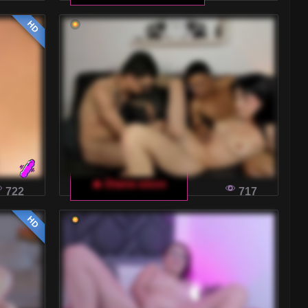
HD
🔥 Diane-sixxx
722
717
HD