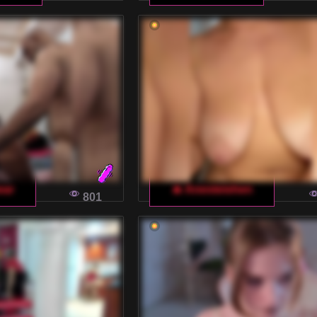
ear
🔥 Anesteishen
801