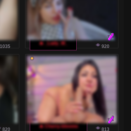
🔥 _Lady_M_
1035
920
🔥 Cherry-blooms
820
813