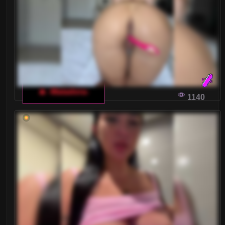
JAK NAPIWKI NA WŁOSKIM CZACIE DLA
DOROSŁYCH WPŁYWAJĄ NA
KOMUNIKACJĘ
Napiwki to istotny element włoskich czatów dla
dorosłych, mający ogromny wpływ na interakcje
między użytkownikami a modelkami. Jak napiwki
🔥 -Matadora-
1140
kształtują te relacje i co warto o nich wiedzieć?