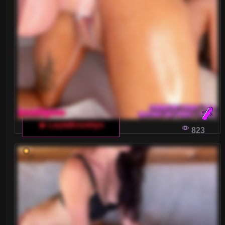
🔥 LeylaBrooklyn
823