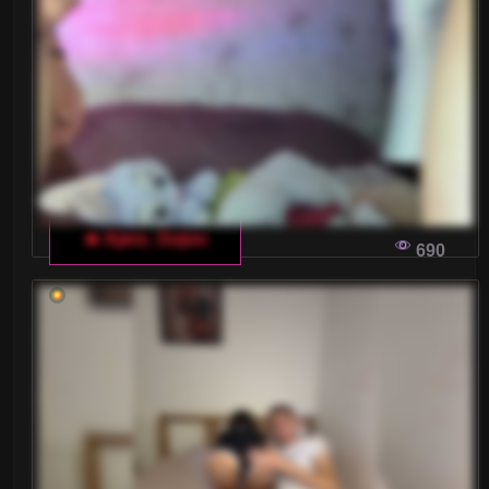
🔥 Ajara_Gujuu
690