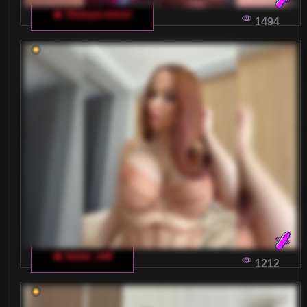
🔥 Stasya-moor
Na włoskim czacie dla dorosłych jest wiele
1494
atrakcyjnych modelek oferujących różnorodne
usługi. Jak jednak wybrać odpowiednią, która
spełni nasze oczekiwania? Przedstawiamy kilka
praktycznych wskazówek.
WŁOSKI CZAT DLA DOROSŁYCH: JAK
ZACHOWAĆ ANONIMOWOŚĆ?
Czy jesteś ciekawy włoskich czatów dla
dorosłych i chcesz dowiedzieć się, jak zachować
anonimowość podczas korzystania z nich? W
tym artykule dowiesz się, na co zwrócić uwagę,
aby czuć się bezpiecznie i anonimowo na
🔥 bmw_m8
1212
czatach dla dorosłych.