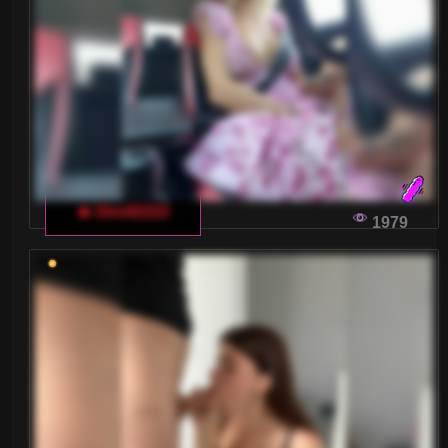
Małe piersi
Nastolatki 18+
Ogolone cipki
Owłosione cipki
Palenie
🔥 Devil2222
1979
Rude
Sex Grupowy
Stopy Fetysz
Studentki
Umięśnione