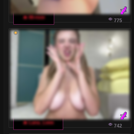
🔥 lili-roze
775
🔥 Lana_Leee
742