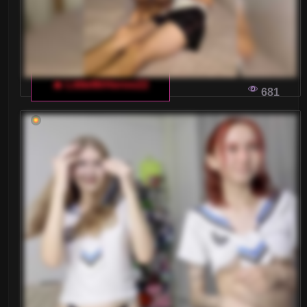
🔥 LittleMrHeroo22
681