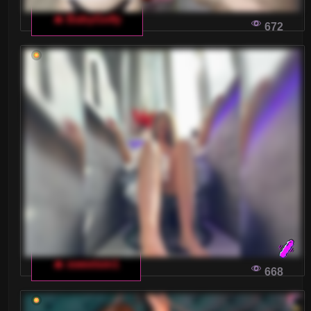
🔥 BabyGolly
672
🔥 sweetsin1
668