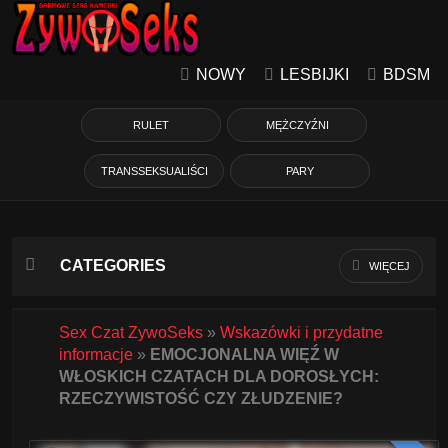
NOWY
LESBIJKI
BDSM
RULET
MĘŻCZYŹNI
TRANSSEKSUALIŚCI
PARY
CATEGORIES
WIĘCEJ
Azjatycka
Sex Czat ZywoSeks
»
Wskazówki i przydatne
informacje
»
EMOCJONALNA WIĘŹ W
Babcie
WŁOSKICH CZATACH DLA DOROSŁYCH:
RZECZYWISTOŚĆ CZY ZŁUDZENIE?
Białe Dziewczyny