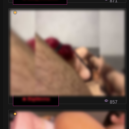
871
🔥 Bigtitevna
857