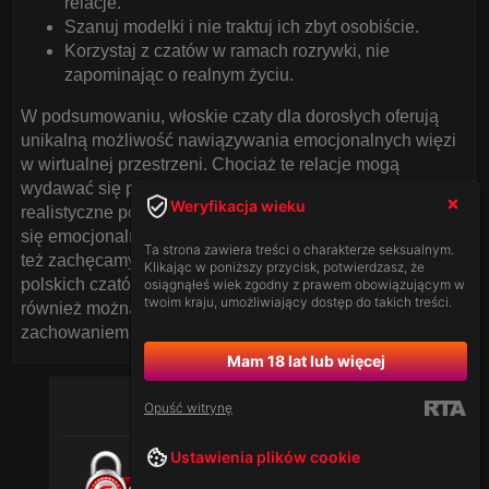
relacje.
Szanuj modelki i nie traktuj ich zbyt osobiście.
Korzystaj z czatów w ramach rozrywki, nie
zapominając o realnym życiu.
W podsumowaniu, włoskie czaty dla dorosłych oferują
unikalną możliwość nawiązywania emocjonalnych więzi
w wirtualnej przestrzeni. Chociaż te relacje mogą
wydawać się prawdziwe, ważne jest, aby zachować
Weryfikacja wieku
realistyczne podejście i mieć świadomość, gdzie kończy
się emocjonalna rzeczywistość, a zaczyna iluzja. Dlatego
Ta strona zawiera treści o charakterze seksualnym.
też zachęcamy do świadomego korzystania z naszych
Klikając w poniższy przycisk, potwierdzasz, że
polskich czatów z modelkami przed kamerką, gdzie
osiągnąłeś wiek zgodny z prawem obowiązującym w
twoim kraju, umożliwiający dostęp do takich treści.
również można znaleźć emocjonalne spełnienie, z
zachowaniem zdrowego rozsądku.
Mam 18 lat lub więcej
Opuść witrynę
Ustawienia plików cookie