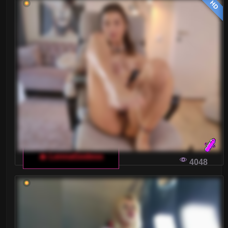
HD
Blondynki
Brunetki
Ciąża
Dojrzałe
Drobne Ciało
Duże tyłki
Gwizdy Porno
🔥 LennaGodess
4048
Kształtne
Laski
Latynoski