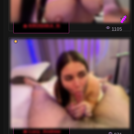
🔥 KROSHKA_N
1105
🔥 Lucy_Andrew