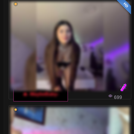
HD
🔥 -MaybeBaby-
699