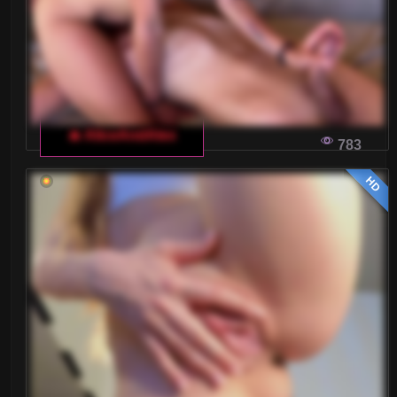
🔥 AliceAndAlex
783
HD