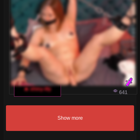
🔥 shiny-lily
641
Show more