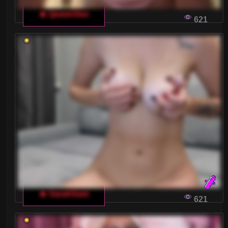
🔥 QueenSex
621
🔥 SarahSam
621