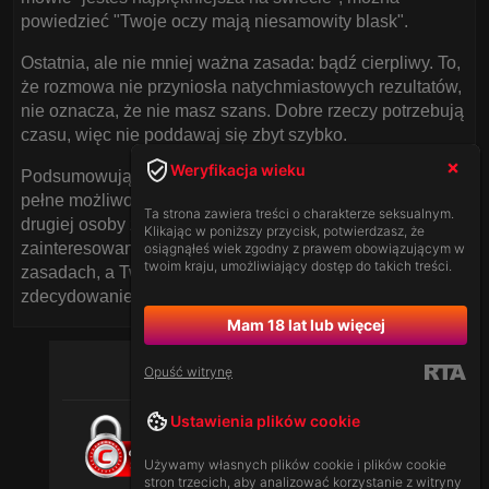
powiedzieć "Twoje oczy mają niesamowity blask".
Ostatnia, ale nie mniej ważna zasada: bądź cierpliwy. To,
że rozmowa nie przyniosła natychmiastowych rezultatów,
nie oznacza, że nie masz szans. Dobre rzeczy potrzebują
czasu, więc nie poddawaj się zbyt szybko.
Weryfikacja wieku
Podsumowując, włoski czat dla dorosłych to miejsce
pełne możliwości dla tych, którzy wiedzą, jak podejść do
Ta strona zawiera treści o charakterze seksualnym.
drugiej osoby z szacunkiem i autentycznym
Klikając w poniższy przycisk, potwierdzasz, że
zainteresowaniem. Pamiętaj o tych kilku prostych
osiągnąłeś wiek zgodny z prawem obowiązującym w
twoim kraju, umożliwiający dostęp do takich treści.
zasadach, a Twoje szanse na udaną znajomość
zdecydowanie wzrosną.
Mam 18 lat lub więcej
Opuść witrynę
Ustawienia plików cookie
Używamy własnych plików cookie i plików cookie
stron trzecich, aby analizować korzystanie z witryny