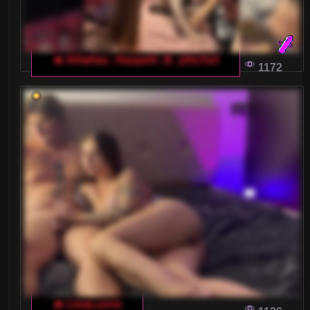
🔥 AHaHac_HaxpeH_B_yHuTa3
1172
🔥 LinaLurrre