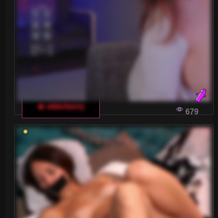
🔥 elderberry
679