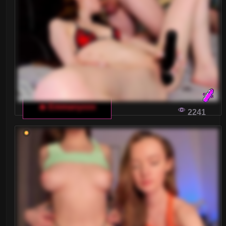
Małe piersi
Nastolatki 18+
Ogolone cipki
Owłosione cipki
Palenie
🔥 Emmanyxxx
2241
Rude
Sex Grupowy
Stopy Fetysz
Studentki
Umięśnione