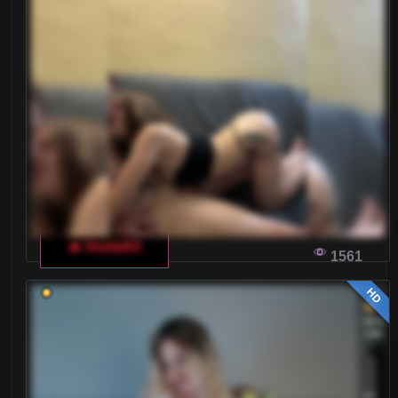
PORÓWNANIE FUNKCJONALNOŚCI
WŁOSKICH CZATÓW DLA DOROSŁYCH
Czy zastanawiałeś się kiedyś, dlaczego różne
czaty dla dorosłych oferują różne funkcje? W tym
artykule przyjrzymy się włoskiemu rynkowi
czatów dla dorosłych i dowiemy się, jakie
interaktywne funkcje są tam dostępne.
🔥 0netw03
1561
WYBIERZ WŁAŚCIWĄ PLATFORMĘ DO
WŁOSKICH CZATÓW DLA DOROSŁYCH
HD
Szukasz idealnej platformy do włoskich czatów
dla dorosłych? W tym artykule przyjrzymy się
najważniejszym aspektom wyboru serwisu
randkowego, który spełni Twoje oczekiwania.