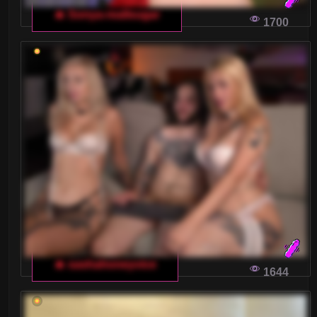
ROZMOWACH
🔥 Sonya-reallsugar
1700
Jesteście gotowi na niezapomniane
doświadczenia na włoskim czacie dla dorosłych?
Przygotowaliśmy dla was przewodnik, który
pomoże w pełni wykorzystać możliwości, jakie
daje ta platforma.
SZTUKA MANIPULACJI NA WŁOSKICH
CZATACH DLA DOROSŁYCH
Manipulacja na włoskich czatach dla dorosłych
może przybierać różne formy i wzbudzać
mieszane reakcje. Warto przyjrzeć się zarówno
pozytywnym, jak i negatywnym aspektom tej
🔥 sashahoneyvice
1644
techniki, aby móc świadomie korzystać z
internetowych znajomości.