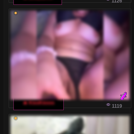
1126
🔥 KissKissss
1119