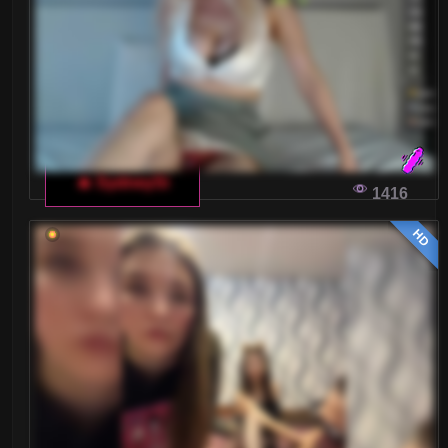
DLACZEGO WŁOSI UWIELBIAJĄ CZATY DLA
DOROSŁYCH?
Włoski czat dla dorosłych zyskuje na
popularności wśród różnych grup wiekowych. Co
takiego jest w tych transmisjach na żywo, że
🔥 SydneySi
1416
przyciągają one tak wielu widzów?
HD