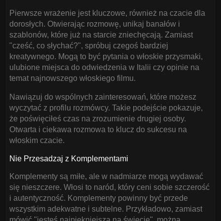
Pierwsze wrażenie jest kluczowe, również na czacie dla
dorosłych. Otwierając rozmowę, unikaj banałów i
szablonów, które już na starcie zniechęcają. Zamiast
"cześć, co słychać?", spróbuj czegoś bardziej
kreatywnego. Mogą to być pytania o włoskie przysmaki,
ulubione miejsca do odwiedzenia w Italii czy opinie na
temat najnowszego włoskiego filmu.
Nawiązuj do wspólnych zainteresowań, które możesz
wyczytać z profilu rozmówcy. Takie podejście pokazuje,
że poświęciłeś czas na zrozumienie drugiej osoby.
Otwarta i ciekawa rozmowa to klucz do sukcesu na
włoskim czacie.
Nie Przesadzaj z Komplementami
Komplementy są miłe, ale w nadmiarze mogą wydawać
się nieszczere. Włosi to naród, który ceni sobie szczerość
i autentyczność. Komplementy powinny być przede
wszystkim adekwatne i subtelne. Przykładowo, zamiast
mówić "jesteś najpiękniejsza na świecie", można