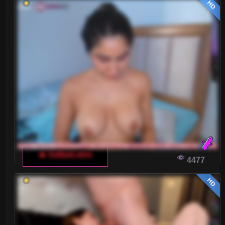
HD
Blondynki
Brunetki
Ciąża
Dojrzałe
Drobne Ciało
Duże tyłki
Gwizdy Porno
🔥 SallyeLeins
4477
Kształtne
HD
Laski
Latynoski