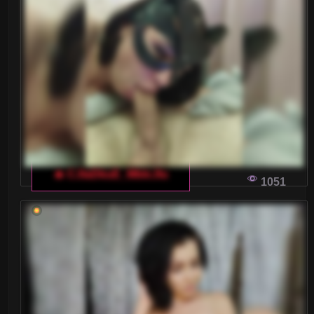
🔥 CJlaDkuE_MblcJlu
1051