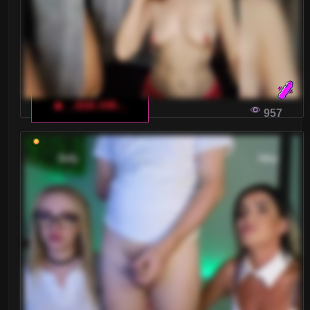
🔥 _-DiA-ViK-_
957