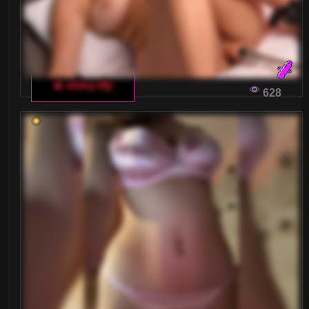
🔥 shiny-lily
628