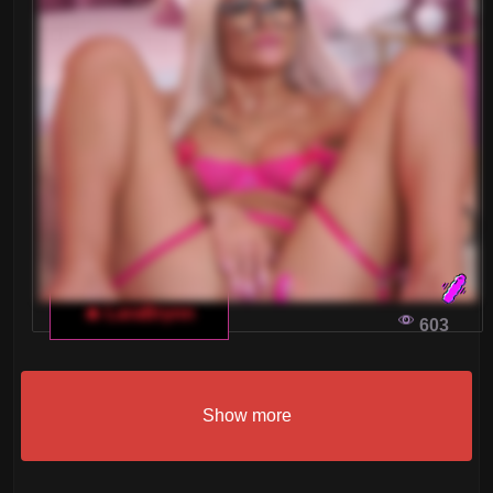
🔥 LaraBrynn
603
Show more