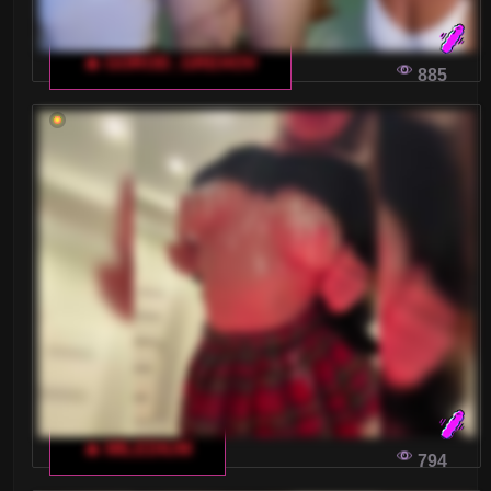
🔥 GOROD_GREHOV
885
🔥 MILEDIUM
794