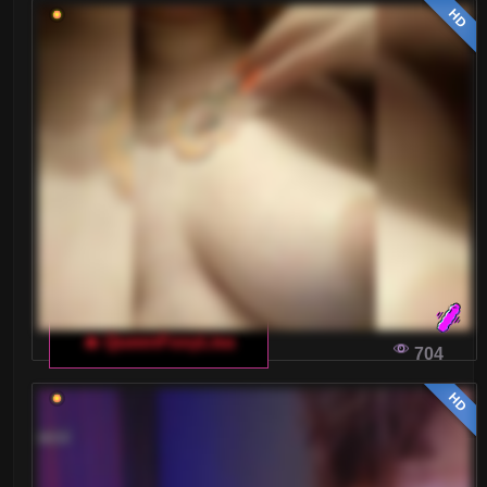
HD
🔥 QueenFoxyLisa
704
HD