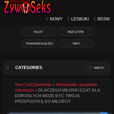
NOWY
LESBIJKI
BDSM
RULET
MĘŻCZYŹNI
TRANSSEKSUALIŚCI
PARY
CATEGORIES
WIĘCEJ
Azjatycka
Sex Czat ZywoSeks
»
Wskazówki i przydatne
informacje
»
DLACZEGO WŁOSKI CZAT DLA
Babcie
DOROSŁYCH MOŻE BYĆ TWOJĄ
PRZEPUSTKĄ DO MIŁOŚCI?
Białe Dziewczyny