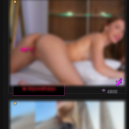
Blondynki
Brunetki
Ciąża
Dojrzałe
Drobne Ciało
Duże tyłki
Gwizdy Porno
🔥 AlyonaKatya
4800
Kształtne
Laski
Latynoski