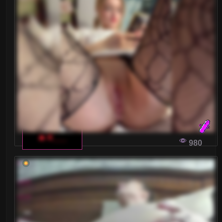
NAJLEPSZE SPOSOBY NA ZNALEZIENIE
NAJBARDZIEJ SWOBODNYCH MODELEK W
WŁOSKICH CZATACH DLA DOROSŁYCH
Zastanawiasz się, jak znaleźć najbardziej pewne
siebie modelki w świecie włoskich czatów dla
dorosłych? W naszym artykule odkrywamy
skuteczne strategie i poradniki dla miłośników
takich platform.
🔥 K___
980
SZUKAJĄC PRZYGÓD WE WŁOSKIM
CZAOCIE DLA DOROSŁYCH: KIEDY
FANTAZJA STYKA SIĘ Z RZECZYWISTOŚCIĄ
W dobie cyfryzacji coraz więcej osób zwraca się
ku internetowym platformom, by poznać nowych
ludzi i nawiązać niezobowiązujące relacje. Jak
nie stracić tej wyjątkowej szansy na włoskim