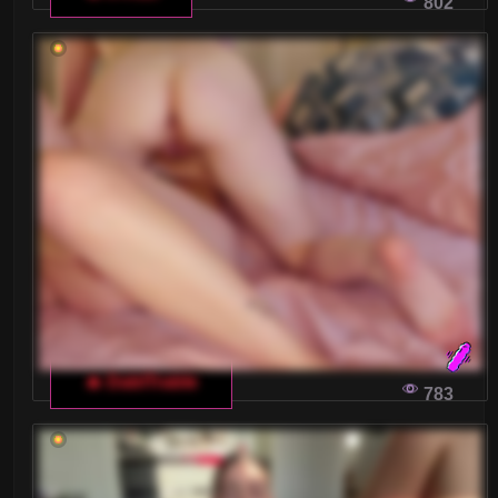
802
🔥 DablTrable
783