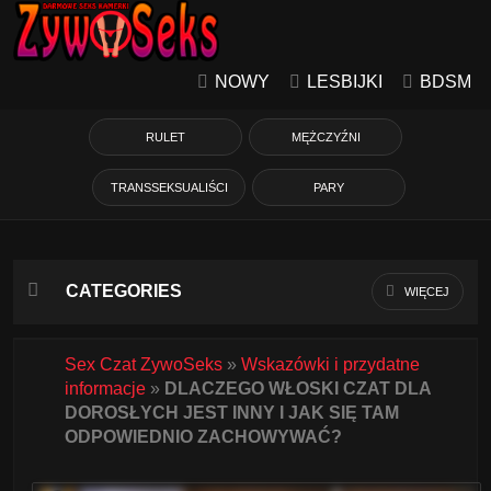
NOWY
LESBIJKI
BDSM
RULET
MĘŻCZYŹNI
TRANSSEKSUALIŚCI
PARY
CATEGORIES
WIĘCEJ
Azjatycka
Sex Czat ZywoSeks
»
Wskazówki i przydatne
informacje
»
DLACZEGO WŁOSKI CZAT DLA
Babcie
DOROSŁYCH JEST INNY I JAK SIĘ TAM
ODPOWIEDNIO ZACHOWYWAĆ?
Białe Dziewczyny