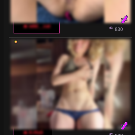
🔥 wild__cat
830
🔥 A-Huli