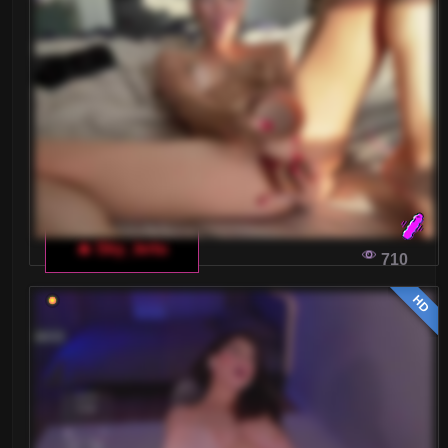
🔥 Sky_lertu
710
HD