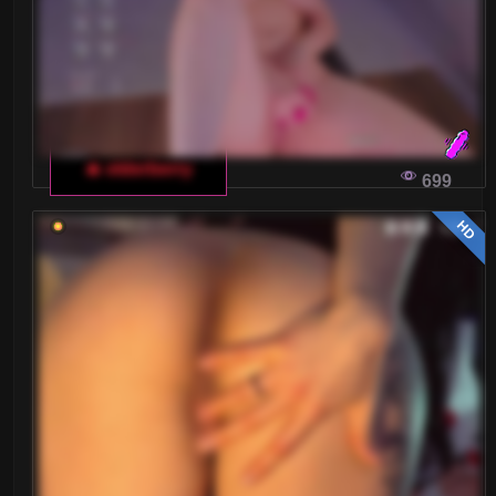
🔥 elderberry
699
HD