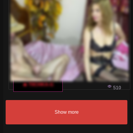
🔥 T0CHKA-G
510
Show more