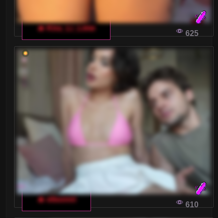
🔥 Kira_Li_Lime
625
🔥 elisonni
610