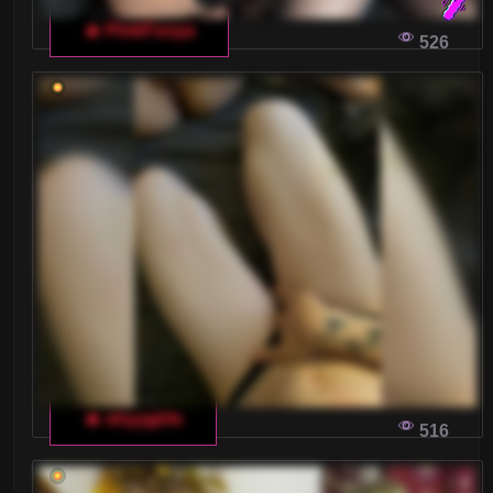
🔥 PinkFoxya
526
🔥 shyygirls
516