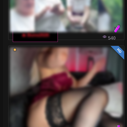
🔥 Buns2026
540
HD