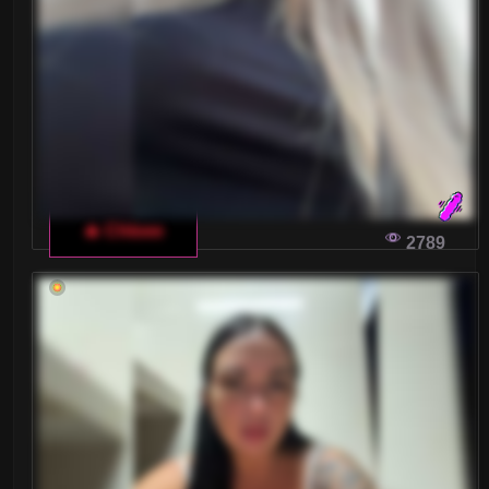
Małe piersi
Nastolatki 18+
Ogolone cipki
Owłosione cipki
Palenie
🔥 Chloee
2789
Rude
Sex Grupowy
Stopy Fetysz
Studentki
Umięśnione