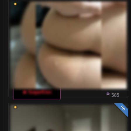
🔥 SugarKiss
585
HD