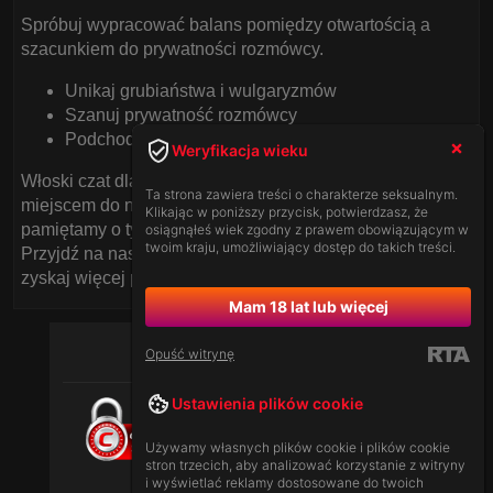
Spróbuj wypracować balans pomiędzy otwartością a
szacunkiem do prywatności rozmówcy.
Unikaj grubiaństwa i wulgaryzmów
Szanuj prywatność rozmówcy
Podchodź do rozmowy z otwartością
Weryfikacja wieku
Włoski czat dla dorosłych może być fascynującym
Ta strona zawiera treści o charakterze seksualnym.
miejscem do nawiązywania nowych znajomości, o ile
Klikając w poniższy przycisk, potwierdzasz, że
pamiętamy o tych prostych, ale jakże ważnych zasadach.
osiągnąłeś wiek zgodny z prawem obowiązującym w
twoim kraju, umożliwiający dostęp do takich treści.
Przyjdź na nasz polski czat z modelkami przed kamerką i
zyskaj więcej pewności siebie w rozmowach online!
Mam 18 lat lub więcej
Opuść witrynę
Ustawienia plików cookie
Używamy własnych plików cookie i plików cookie
stron trzecich, aby analizować korzystanie z witryny
i wyświetlać reklamy dostosowane do twoich
[
Ustawodawstwo
|
Zasady Serwisu
]