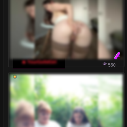
🔥 YourGo0dGirl
550