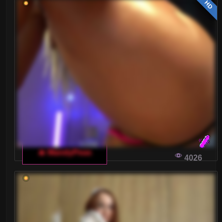
HD
Blondynki
Brunetki
Ciąża
Dojrzałe
Drobne Ciało
Duże tyłki
Gwizdy Porno
🔥 MandyPeas
4026
Kształtne
Laski
Latynoski