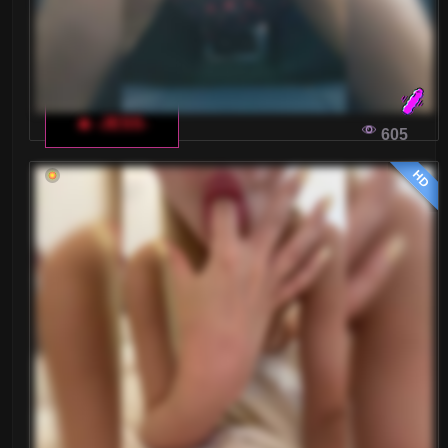
🔥 -JESS-
605
HD