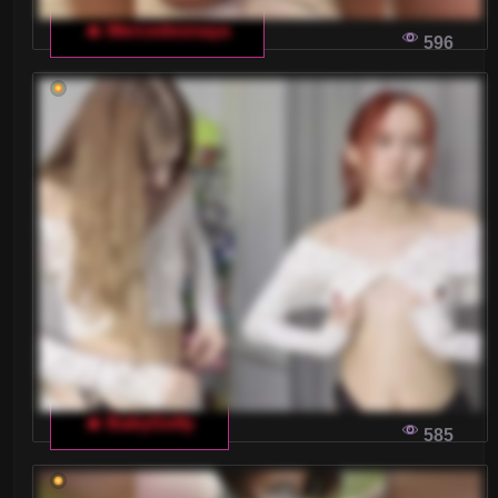
🔥 Mercedesnaya
596
🔥 BabyGolly
585