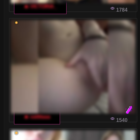
ZAOFEROWANIA?
🔥 VICTORIA_
1784
Włoskie czaty erotyczne to miejsce, gdzie
granice fantazji i rzeczywistości zaczynają się
zlewać, a technologia przyszłości może sprawić,
że będzie to jeszcze bardziej realne i
fascynujące.
WŁOSKI CZAT DLA DOROSŁYCH: JAKIE
SHOW SĄ NAJPOPULARNIEJSZE?
Sprawdź, jakie show na włoskim czacie dla
dorosłych cieszą się największym uznaniem.
Przygotuj się na podróż po najbardziej
pożądanych atrakcjach w świecie wideochatów.
🔥 vattttaaa
1540