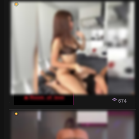
🔥 Room_of_love
674