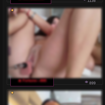
1136
🔥 Fortune---888
899