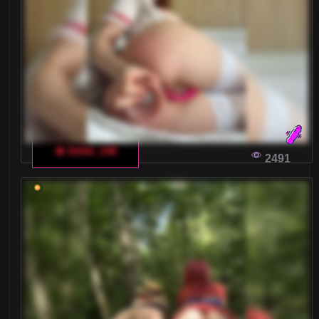
Małe piersi
Nastolatki 18+
Ogolone cipki
Owłosione cipki
Palenie
🔥 bmw_m8
2491
Rude
Sex Grupowy
Stopy Fetysz
Studentki
Umięśnione