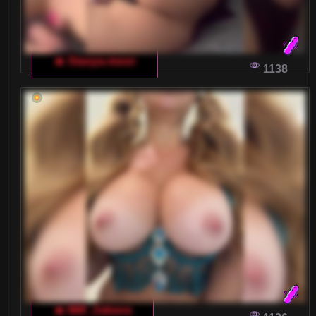
🔥 Stasya-moor
1138
🔥 Milf_Zabava