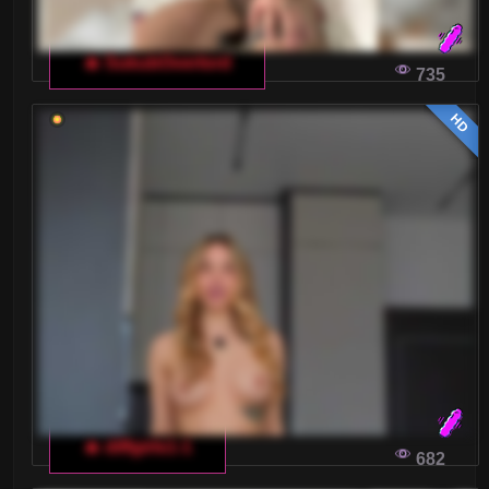
🔥 SukubOverlord
735
HD
🔥 diffgirls1-1
682