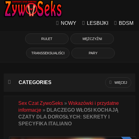
NOWY
LESBIJKI
BDSM
RULET
MĘŻCZYŹNI
TRANSSEKSUALIŚCI
PARY
CATEGORIES
WIĘCEJ
Azjatycka
Sex Czat ZywoSeks
»
Wskazówki i przydatne
informacje
»
DLACZEGO WŁOSI KOCHAJĄ
Babcie
CZATY DLA DOROSŁYCH: SEKRETY I
SPECYFIKA ITALIANO
Białe Dziewczyny