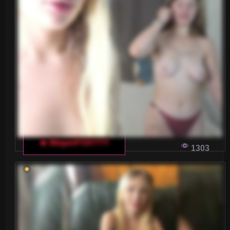
DZIEWCZYNY I WŁOSKIE CZATY DLA
DOROSŁYCH: JAK ODCZYT#WAĆ N I E W E
R B A L N E S Y G N A Ł Y
Czatowanie na włoskich kanałach dla dorosłych
może być ekscytującym doświadczeniem, ale jak
właściwie odczytać subtelne sygnały nadawane
przez dziewczyny?
DLACZEGO WŁOSKIE CZATY DLA
DOROSŁYCH BUDZĄ TAK DUŻE
🔥 MeganFOXYYY
ZAINTERESOWANIE?
1303
W artykule przyjrzymy się psychologii pragnienia,
która kryje się za popularnością włoskich czatów
dla dorosłych i wyjaśnimy, dlaczego budzą one
tak duże zainteresowanie wśród użytkowników.