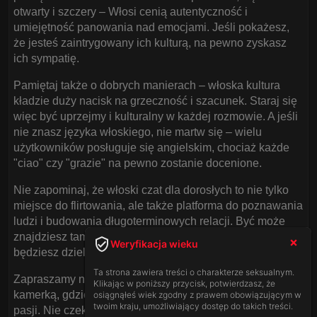
otwarty i szczery – Włosi cenią autentyczność i
umiejętność panowania nad emocjami. Jeśli pokażesz,
że jesteś zaintrygowany ich kulturą, na pewno zyskasz
ich sympatię.
Pamiętaj także o dobrych manierach – włoska kultura
kładzie duży nacisk na grzeczność i szacunek. Staraj się
więc być uprzejmy i kulturalny w każdej rozmowie. A jeśli
nie znasz języka włoskiego, nie martw się – wielu
użytkowników posługuje się angielskim, chociaż każde
"ciao" czy "grazie" na pewno zostanie docenione.
Nie zapominaj, że włoski czat dla dorosłych to nie tylko
miejsce do flirtowania, ale także platforma do poznawania
ludzi i budowania długoterminowych relacji. Być może
znajdziesz tam przyjaciela na lata lub partnera, z którym
Weryfikacja wieku
będziesz dzielić swoje pasje i zainteresowania.
Ta strona zawiera treści o charakterze seksualnym.
Zapraszamy na nasz polski czat z modelkami przed
Klikając w poniższy przycisk, potwierdzasz, że
kamerką, gdzie możesz odkryć jeszcze więcej emocji i
osiągnąłeś wiek zgodny z prawem obowiązującym w
twoim kraju, umożliwiający dostęp do takich treści.
pasji. Nie czekaj – dołącz do nas i przeżyj niezapomniane