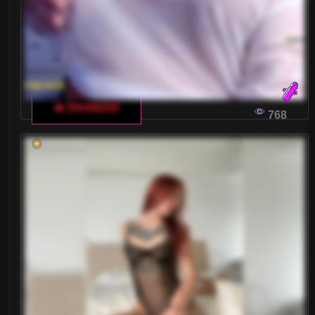
🔥 Devil2222
768