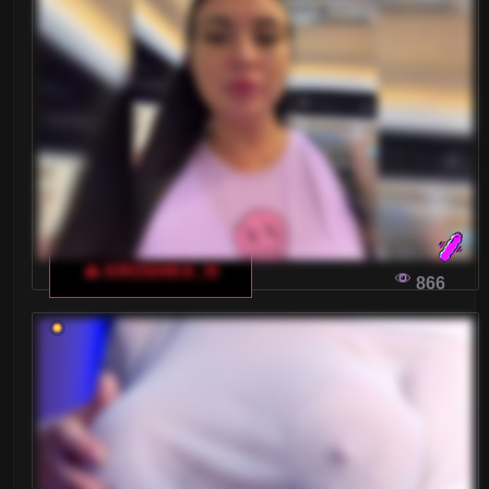
🔥 KROSHKA_N
866