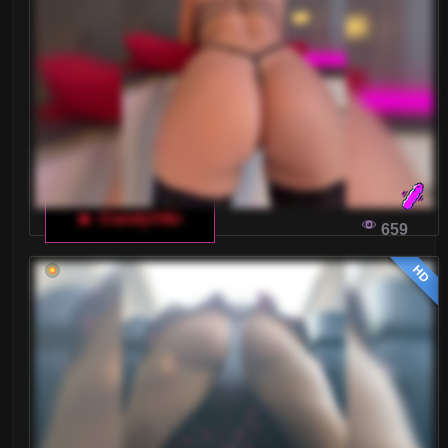
🔥 -CandyViki-
659
HD