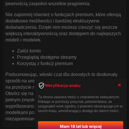
pewnością zaspokoi wszelkie pragnienia.
Nie zapomnij również o funkcjach premium, które oferują
dodatkowe możliwości i bardziej ekskluzywne
doświadczenia. Dzięki nim możesz cieszyć się jeszcze
większą interaktywnością oraz dostępem do najlepszych
modeli i modelek.
Załóż konto
Przeglądaj dostępne streamy
Korzystaj z funkcji premium
Podsumowując, włoski czat dla dorosłych to doskonały
sposób na urozmaicenie swojego życia intymnego oraz
Weryfikacja wieku
na przeżycie niezapomnianych chwil z ukochaną osobą.
Otwórz się na nowe doznania i zanurz się w świecie
Ta strona zawiera treści o charakterze seksualnym.
pełnym zmysłowości i pasji. Zapraszamy do
Klikając w poniższy przycisk, potwierdzasz, że
wypróbowania naszego wyjątkowego polskiego czatu z
osiągnąłeś wiek zgodny z prawem obowiązującym w
twoim kraju, umożliwiający dostęp do takich treści.
modelkami przed kamerką. Życzymy mnóstwa
niezapomnianych doznań!
Mam 18 lat lub więcej