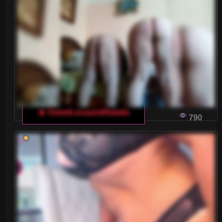
🔥 SweetLenaandNatalia
790