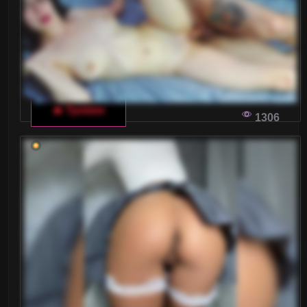
poziom, a Włochy wcale nie pozostają w tyle.
Wykorzystanie technologii wirtualnej
rzeczywistości na włoskich czatach dla dorosłych
sprawia, że doświadczenia stają się bardziej
intensywne i niezwykłe.
🔥 Tyvizex
1306
NAJLEPSI WŁOSCY STREAMERZY DLA
DOROSŁYCH, KTÓRYCH MUSISZ POZNAĆ
Jeśli jesteś miłośnikiem włoskich klimatów i
jednocześnie fascynują cię transmisje erotyczne,
to ten artykuł jest dla ciebie. Przedstawiamy
najlepszych włoskich streamerów dla dorosłych,
których warto poznać.