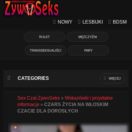
NOWY
LESBIJKI
BDSM
RULET
MĘŻCZYŹNI
TRANSSEKSUALIŚCI
PARY
CATEGORIES
WIĘCEJ
Azjatycka
Sex Czat ZywoSeks
»
Wskazówki i przydatne
informacje
»
CZARS ŻYCIA NA WŁOSKIM
Babcie
CZACIE DLA DOROSŁYCH
Białe Dziewczyny