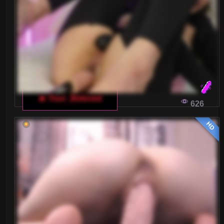
🔥 Your_Beloved
626
HD