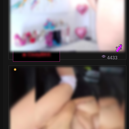
Małe piersi
Nastolatki 18+
Ogolone cipki
Owłosione cipki
🔥 CindyBKK
Palenie
4433
Rude
Sex Grupowy
Stopy Fetysz
Studentki
Umięśnione