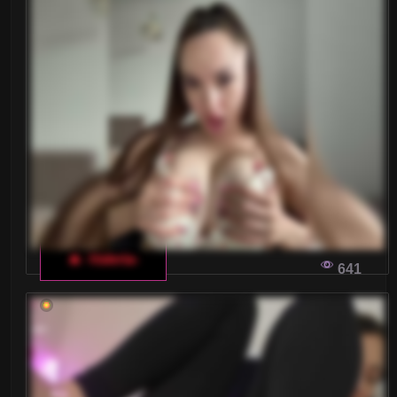
🔥 -Valeria-
641