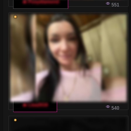
🔥 Pusydiamond
551
🔥 Lisa2016
540