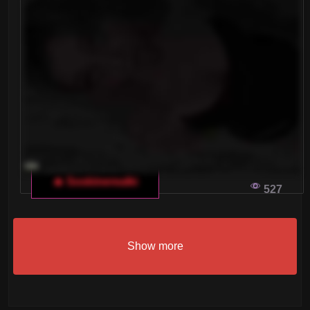
🔥 Soskinerealki
527
Show more