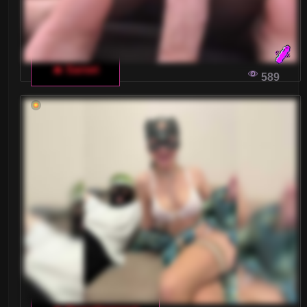
🔥 Sarsei
589