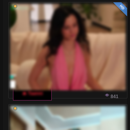
HD
🔥 Taanni
841