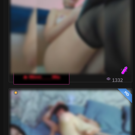
noszeniu i dotykaniu.
WŁOSKI CZAT DLA DOROSŁYCH: ODKRYJ
PRZEŻYCIA ONLINE NA NAJWYŻSZYM
POZIOMIE
Włoski czat dla dorosłych to miejsce, gdzie
spotykają się osoby poszukujące wyjątkowych
doznań online. Odkryj, jak za pomocą swojego
🔥 Minni____Mia
smartfona przeżyć emocjonujące chwile z
1332
włoskimi modelkami!
HD
ŚWIAT WIRTUALNEJ ROZKOSZY: NOWA
ERA WŁOSKICH CZATÓW DLA DOROSŁYCH
Czaty dla dorosłych przenoszą się na wyższy