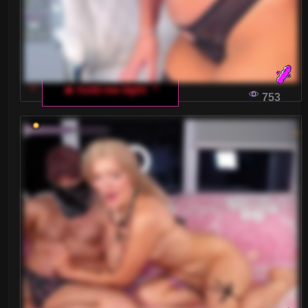
🔥 hold-me-tight
753