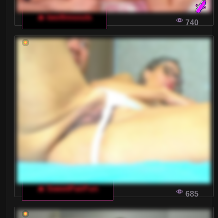
🔥 twofiresouls
740
🔥 SweetPairFun
685