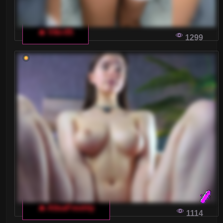
🔥 Viki-05
1299
🔥 AlisaFreshly
1114