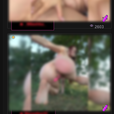
Wielkie Cyce
Wielkie Piersi
🔥 _Milashka_
Wytrysk kobiecy
2603
XXL
Zabawa analna
Zabawki
Średnie cyce
Żony
ZNALAZŁEŚ WŁOSKI CZAT DLA
DOROSŁYCH - CO DALEJ?
🔥 Marseline32