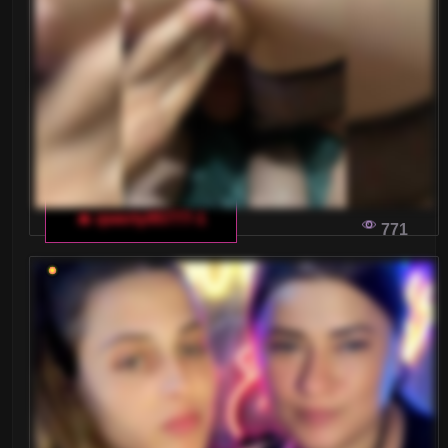
🔥 qwerty95777-1
771