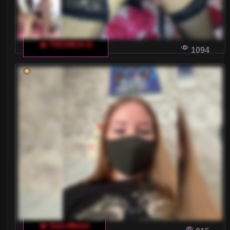
🔥 T0CHKA-G
1094
🔥 Sun-Moon