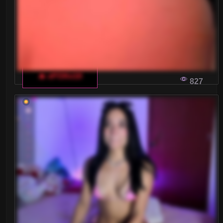
🔥 xFOXx10
827