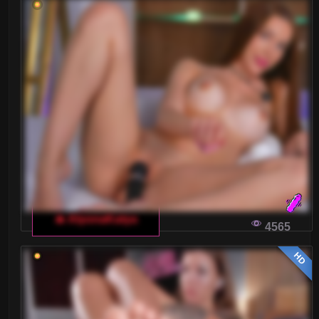
Blondynki
Brunetki
Ciąża
Dojrzałe
Drobne Ciało
Duże tyłki
Gwizdy Porno
🔥 AlyonaKatya
4565
Kształtne
HD
Laski
Latynoski