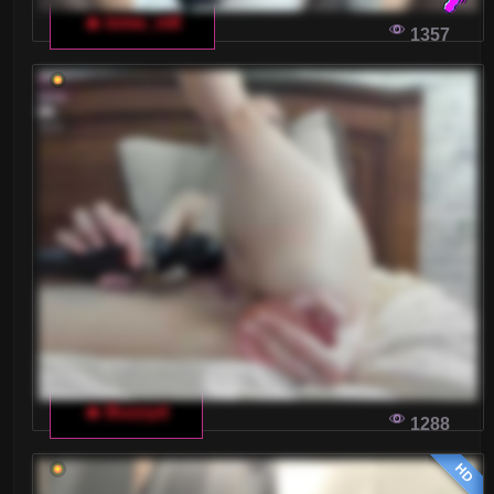
DZIEWCZYNAMI ONLINE
🔥 bmw_m8
1357
Czy kiedykolwiek zastanawiałeś się, jak
prowadzić fascynującą rozmowę z dziewczynami
na czacie online? W tym artykule zdradzę ci kilka
sprawdzonych trików, które pomogą ci zyskać ich
uwagę i zainteresowanie.
JAKIE SŁOWA NAJLEPIEJ DZIAŁAJĄ W
WŁOSKIM CZACIE DLA DOROSŁYCH?
Czy zastanawialiście się kiedyś, jak najlepiej
rozpocząć rozmowę na włoskim czacie dla
dorosłych? Dziś zagłębimy się w tę tematykę i
przedstawimy wam kilka sprawdzonych porad,
🔥 Buzzyd
1288
które pomogą zdobyć serce waszej
rozmówczyni.
HD