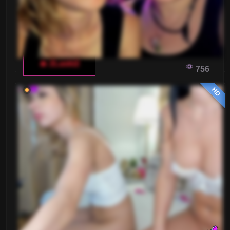
🔥 2Laski2
756
HD