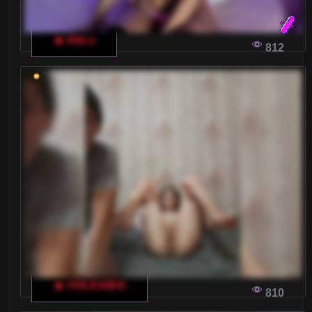
🔥 Alis-z
812
🔥 VOLKAIDA
810