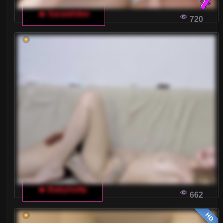
🔥 Sarawhitee
720
🔥 BabyGolly
662
HD