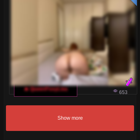
🔥 QueenFoxyLisa
653
Show more