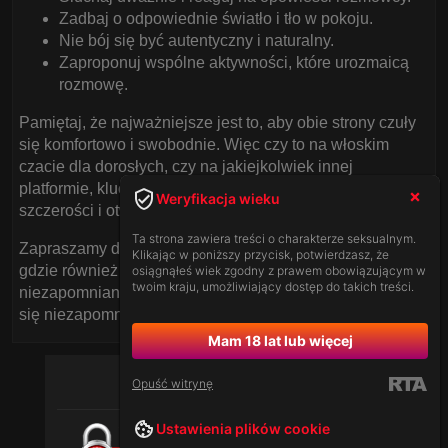
Zadbaj o odpowiednie światło i tło w pokoju.
Nie bój się być autentyczny i naturalny.
Zaproponuj wspólne aktywności, które urozmaicą
rozmowę.
Pamiętaj, że najważniejsze jest to, aby obie strony czuły
się komfortowo i swobodnie. Więc czy to na włoskim
czacie dla dorosłych, czy na jakiejkolwiek innej
platformie, klucz do udanej rozmowy leży w prostocie,
Weryfikacja wieku
szczerości i otwartości.
Ta strona zawiera treści o charakterze seksualnym.
Zapraszamy do wypróbowania naszych polskich czatów,
Klikając w poniższy przycisk, potwierdzasz, że
gdzie również znajdziesz wiele ciekawych osób i
osiągnąłeś wiek zgodny z prawem obowiązującym w
twoim kraju, umożliwiający dostęp do takich treści.
niezapomnianych wrażeń. Niech każda rozmowa staje
się niezapomnianą przygodą!
Mam 18 lat lub więcej
Opuść witrynę
Ustawienia plików cookie