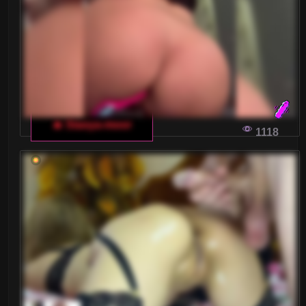
SZTUKA ROZMOWY: JAK ROZMAWIAĆ, BY
NAPRAWDĘ POZNAĆ DRUGĄ OSOBĘ
Czy kiedykolwiek zastanawiałeś się, jakie
pytania zadawać, by rozmówca naprawdę się
otworzył? Odkryj sztukę konwersacji na włoskim
🔥 Stasya-moor
1118
czacie dla dorosłych, gdzie każda rozmowa
może stać się wyjątkowa.