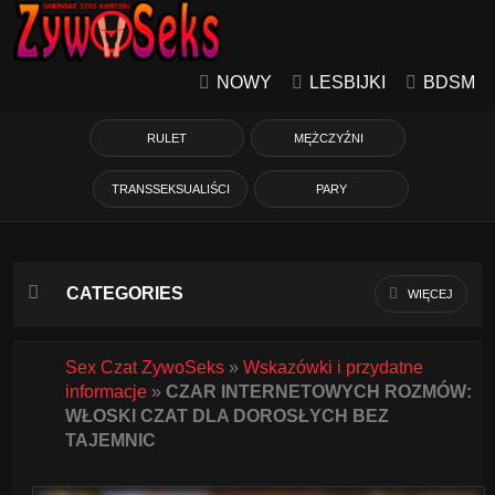
NOWY
LESBIJKI
BDSM
RULET
MĘŻCZYŹNI
TRANSSEKSUALIŚCI
PARY
CATEGORIES
WIĘCEJ
Azjatycka
Sex Czat ZywoSeks
»
Wskazówki i przydatne
informacje
»
CZAR INTERNETOWYCH ROZMÓW:
Babcie
WŁOSKI CZAT DLA DOROSŁYCH BEZ
TAJEMNIC
Białe Dziewczyny