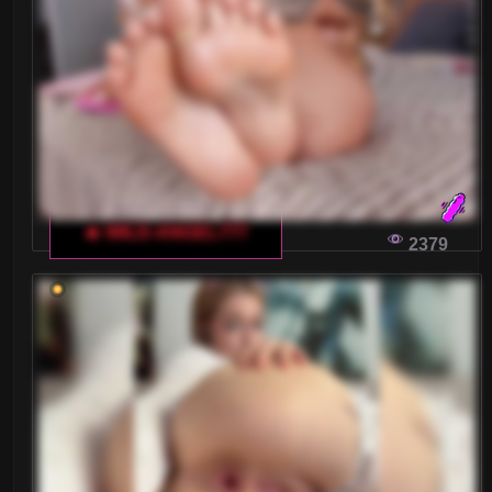
Małe piersi
Nastolatki 18+
Ogolone cipki
Owłosione cipki
Palenie
🔥 WILD-ANGEL777
2379
Rude
Sex Grupowy
Stopy Fetysz
Studentki
Umięśnione