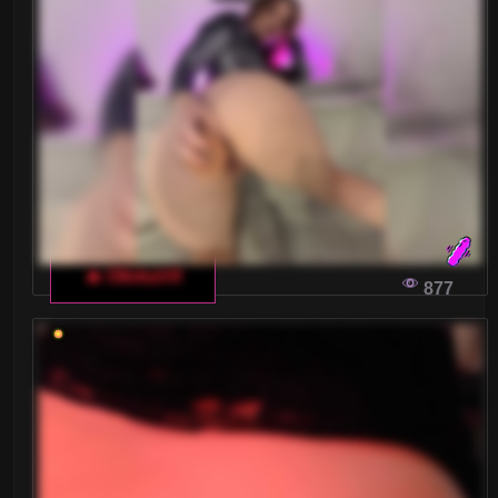
🔥 OlivkaVif
877