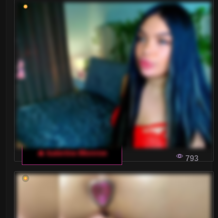
🔥 katerine-Monroe
793