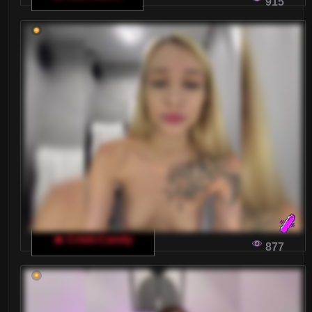
915
🔥 Cristi-Candy
877